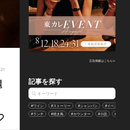
広告掲載はこちら≫
.21
記事を探す
麗
#ワイン
#ストーリー
#シャンパン
#イベント
#ランチ
#焼き鳥
#カウンター
#小説
#恋愛