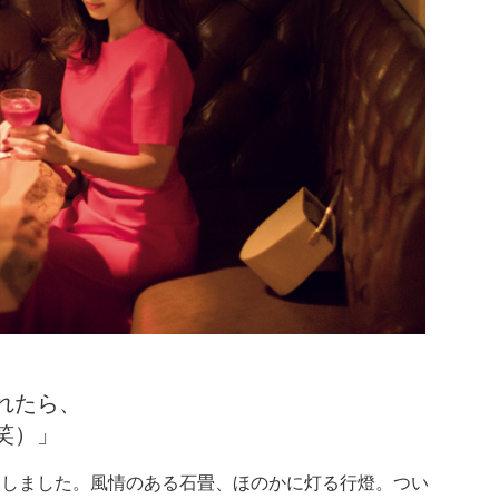
れたら、
笑）」
キしました。風情のある石畳、ほのかに灯る行燈。つい