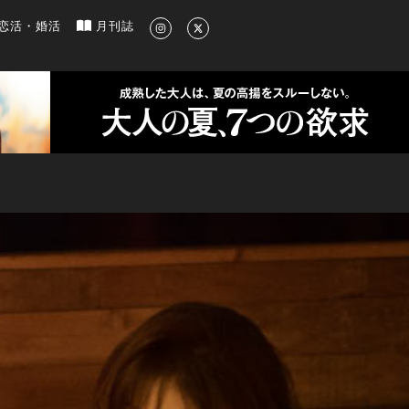
新のグルメ、洗練されたライフスタイル情報
恋活・婚活
月刊誌