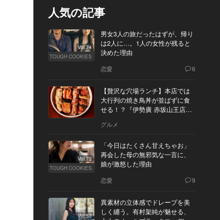
人気の記事
男女3人の旅だったはずが、帰り
は2人に…。1人の女性が残ると
Vol.74
決めた理由
TOUGH COOKIES
恋愛
6
【贅沢な穴場ランチ】本店では
大行列の焼き鳥丼が並ばずに食
せる！？『伊勢廣 赤坂山王店』
へ
グルメ
「今日はたくさん甘えちゃお」
再会した母の無邪気な一言に、
Vol.73
娘が激怒した理由
TOUGH COOKIES
恋愛
9
異素材の立体感でドレープを美
しく纏う。有村架純が魅せる、
Vol.53