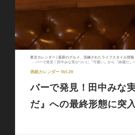
東京カレンダー | 最新のグルメ、洗練されたライフスタイル情報
バーで発見！田中みな実がついに『可愛い』から『綺麗だ』
表紙カレンダー Vol.29
バーで発見！田中みな
だ』への最終形態に突