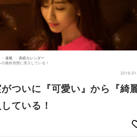
連載
表紙カレンダー
への最終形態に突入している！
2018.01
実がついに『可愛い』から『綺
入している！