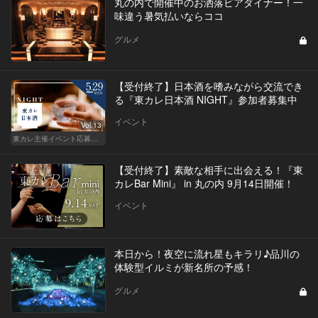
丸の内で開催中のお洒落ビアダイナー！一
味違う暑気払いならココ
グルメ
【受付終了】日本酒を嗜みながら交流でき
る『東カレ日本酒 NIGHT』参加者募集中
イベント
Vol.13
東カレ主催イベント応募詳細記事一覧
【受付終了】素敵な相手に出会える！『東
カレBar Mini』 in 丸の内 9月14日開催！
イベント
本日から！夜空に流れ星もキラリ♪品川の
体験型イルミが新名所の予感！
グルメ