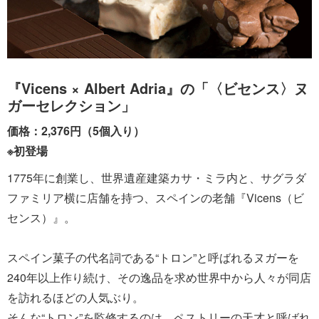
『Vicens × Albert Adria』の「〈ビセンス〉ヌ
ガーセレクション」
価格：2,376円（5個入り）
※初登場
1775年に創業し、世界遺産建築カサ・ミラ内と、サグラダ
ファミリア横に店舗を持つ、スペインの老舗『Vicens（ビ
センス）』。
スペイン菓子の代名詞である“トロン”と呼ばれるヌガーを
240年以上作り続け、その逸品を求め世界中から人々が同店
を訪れるほどの人気ぶり。
そんな“トロン”を監修するのは、ペストリーの天才と呼ばれ