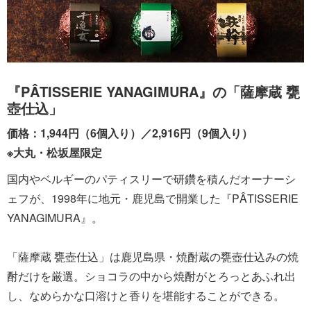
『PÂTISSERIE YANAGIMURA』の「薩摩蔵 甕
壺仕込」
価格：1,944円（6個入り）／2,916円（9個入り）
※大丸・松坂屋限定
国内やベルギーのパティスリーで研鑽を積んだオーナーシ
ェフが、1998年に地元・鹿児島で開業した『PÂTISSERIE
YANAGIMURA』。
「薩摩蔵 甕壺仕込」は鹿児島県・焼酎蔵の甕壺仕込みの焼
酎だけを厳選。ショコラの中から焼酎がとろっとあふれ出
し、なめらかな口溶けと香りを堪能することができる。