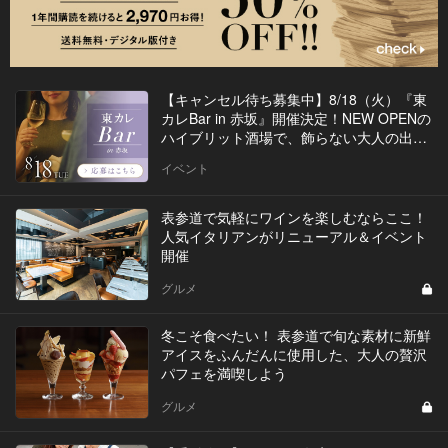
【キャンセル待ち募集中】8/18（火）『東
カレBar in 赤坂』開催決定！NEW OPENの
ハイブリット酒場で、飾らない大人の出会
いを
イベント
表参道で気軽にワインを楽しむならここ！
人気イタリアンがリニューアル＆イベント
開催
グルメ
冬こそ食べたい！ 表参道で旬な素材に新鮮
アイスをふんだんに使用した、大人の贅沢
パフェを満喫しよう
グルメ