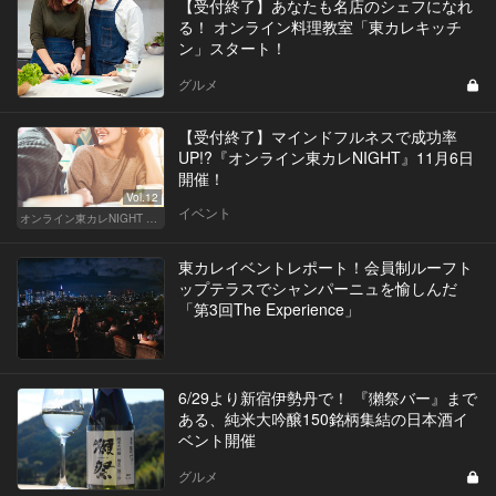
【受付終了】あなたも名店のシェフになれ
る！ オンライン料理教室「東カレキッチ
ン」スタート！
グルメ
【受付終了】マインドフルネスで成功率
UP!?『オンライン東カレNIGHT』11月6日
開催！
Vol.12
イベント
オンライン東カレNIGHT イベント募集
東カレイベントレポート！会員制ルーフト
ップテラスでシャンパーニュを愉しんだ
「第3回The Experience」
6/29より新宿伊勢丹で！ 『獺祭バー』まで
ある、純米大吟醸150銘柄集結の日本酒イ
ベント開催
グルメ