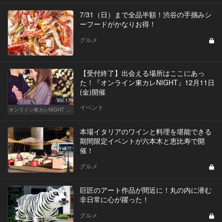
7/31（日）まで全品半額！渋谷の手掴みシ
ーフードがかなりお得！
グルメ
【受付終了】出会える場所はここにあっ
た！『オンライン東カレNIGHT』12月11日
(金)開催
Vol.17
イベント
オンライン東カレNIGHT イベント募集
本場イタリアのワインと料理を堪能できる
期間限定イベントが六本木と恵比寿で開
催！
グルメ
巨匠のアート作品が間近に！丸の内に潜む
非日常に心が躍った！
グルメ