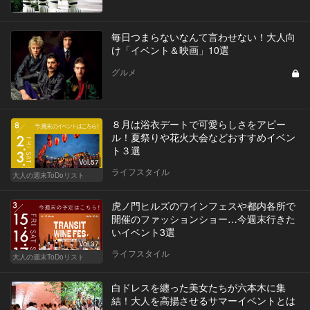
毎日つまらないなんて言わせない！大人向
け「イベント＆映画」10選
グルメ
８月は浴衣デートで可愛らしさをアピー
ル！夏祭りや花火大会などおすすめイベン
ト３選
Vol.57
ライフスタイル
大人の週末ToDoリスト
虎ノ門ヒルズのワインフェスや都内各所で
開催のファッションショー…今週末行きた
いイベント3選
Vol.37
ライフスタイル
大人の週末ToDoリスト
白ドレスを纏った美女たちが六本木に集
結！大人を高揚させるサマーイベントとは