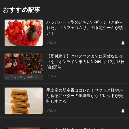
おすすめ記事
バラとハート型のいちごがギッシリと盛ら
れた、『カフェコムサ』の限定ケーキが凄
い！
グルメ
【受付終了】クリスマスまでに素敵な出会
いを『オンライン東カレNIGHT』12月18日
(金)開催
Vol.18
イベント
オンライン東カレNIGHT イベント募集
手土産の新定番はコレだ！サクッと軽やか
な食感にバターの風味豊かなガレッドが美
味しすぎる
グルメ