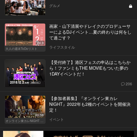
グルメ
画家・山下清展やドレイクのプロデューサ
ーによるDJイベント…夏の終わりは何をし
て過ごす？
Vol.9
ライフスタイル
大人の週末ToDoリスト
【受付終了】港区フェスの申込はこちらか
ら！ファンミもTHE MOVIEもついた夢の
1DAYイベントだ！
206
【参加者募集】『オンライン東カレ
NIGHT』2022年も2種のイベントを開催決
定！
Vol.58
イベント
オンライン東カレNIGHT イベント募集