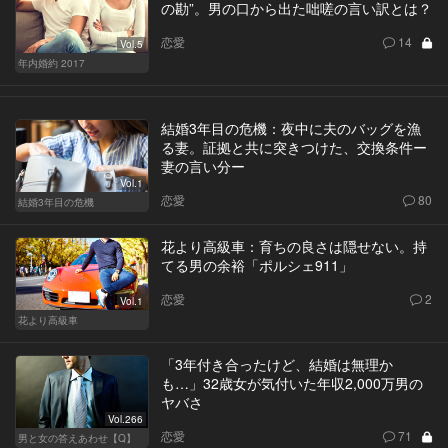
の勘”。男の口から出た咄嗟の言い訳とは？
恋愛
14
Vol.5
年内婚約 2017
結婚3年目の危機：夜中に夫のバッグを漁
る妻。証拠と共に突きつけた、交換条件ー
妻の言い分ー
Vol.1
恋愛
80
結婚3年目の危機
花より高級車：育ちの良さは隠せない。持
てる男の余裕「ポルシェ911」
恋愛
2
Vol.1
花より高級車
「3年付き合ったけど、結婚は無理か
も…」32歳女が気付いた年収2,000万男の
ヤバさ
Vol.266
恋愛
71
男と女の答えあわせ【Q】