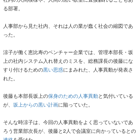
る部署。
人事部から見た社内、それは人の業が蠢く社会の縮図であ
った。
涼子が働く恵比寿のベンチャー企業では、管理本部長・坂
上の社内システム入れ替えのミスを、総務課長の後藤にな
すり付けるための
黒い思惑
にまみれた、人事異動が発表さ
れた。
後藤も本部長坂上の
保身のための人事異動
と気付いている
が、
坂上からの黒い計画
に陥っていた。
そんな時涼子は、今回の人事異動をよく思っていないであ
ろう営業部次長が、後藤と2人で会議室に向かっているとの
連絡
を受けた。