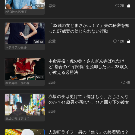
恋愛
29
Vol.8
NEO渋谷区男子
「22歳の女とまさか…！？」夫の秘密を知
った27歳妻の信じられない行動
恋愛
128
Vol.12
マテリアル夫婦
本命昇格・虎の巻：さんざん弄ばれたけ
ど“都合のイイ関係”を脱却したい…28歳女
が教える必勝法
Vol.1
恋愛
49
本命昇格・虎の巻
赤坂の夜は更けて：俺はもう、おじさんな
のか？41歳男が溺れた、ひと回り下の彼女
恋愛
Vol.1
赤坂の夜は更けて
人形町ライフ：男の『焦り』の終着駅は？