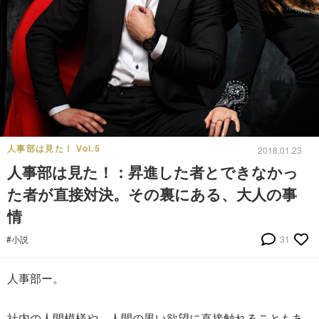
人事部は見た！ Vol.5
2018.01.23
人事部は見た！：昇進した者とできなかっ
た者が直接対決。その裏にある、大人の事
情
#小説
31
人事部ー。
社内の人間模様や、人間の黒い欲望に直接触れることもあ