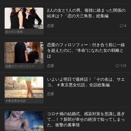
2人の女と1人の男。複雑に絡まった関係の
結末は？「恋の大三角形」総集編
恋愛
4
Vol.16
恋の大三角形
恋愛のフィロソフィー：付き合う前に一線
を超えたのに、“本命”になれた女の戦略と
は
Vol.1
恋愛
115
恋愛のフィロソフィー
いよいよ明日で最終話！「その名は、サエ
コ。 ＃東京悪女伝説」全話総集編
恋愛
Vol.16
＃東京悪女伝説
コロナ禍の結婚式、感染対策を意識し過ぎ
て…！？新郎が幸せの絶頂で知ってしまっ
た、衝撃の裏事情
Vol.43