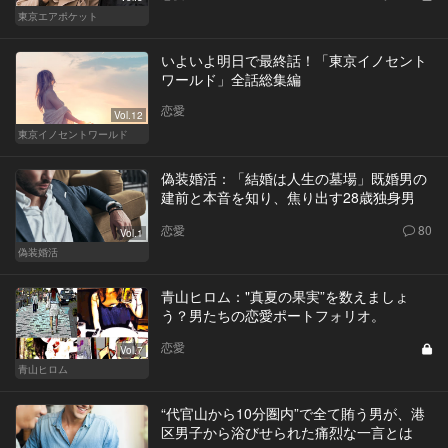
東京エアポケット
いよいよ明日で最終話！「東京イノセント
ワールド」全話総集編
恋愛
Vol.12
東京イノセントワールド
偽装婚活：「結婚は人生の墓場」既婚男の
建前と本音を知り、焦り出す28歳独身男
恋愛
80
Vol.1
偽装婚活
青山ヒロム："真夏の果実”を数えましょ
う？男たちの恋愛ポートフォリオ。
恋愛
Vol.7
青山ヒロム
“代官山から10分圏内”で全て賄う男が、港
区男子から浴びせられた痛烈な一言とは