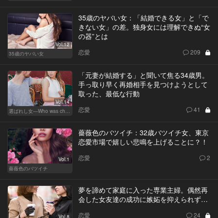
35歳のヤバい女：「結婚できる女」と「で
きない女」の差。独身女には理解できぬ“女
の器”とは
Vol.12
恋愛
209
35歳のヤバい女
「元妻が結婚する」と聞いて焦る34歳男。
手っ取り早く再婚相手を見つけようとして
取った、最低な行動
Vol.14
恋愛
41
選ばれし女―Who was chosen？―
薔薇色のバツイチ：32歳バツイチ女、東京
恋愛市場で嬉しい悲鳴を上げることに？！
恋愛
2
Vol.1
薔薇色のバツイチ
夢を諦めて家庭に入った専業主婦。偶然再
会した女友達の成功に嫉妬を抑えられず…
恋愛
24
Vol.8