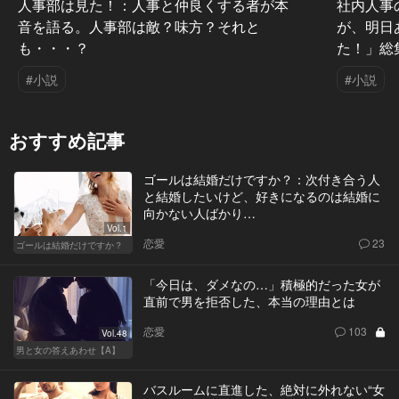
人事部は見た！：人事と仲良くする者が本
社内人事
音を語る。人事部は敵？味方？それと
が、明日
も・・・？
た！」総
#小説
#小説
おすすめ記事
ゴールは結婚だけですか？：次付き合う人
と結婚したいけど、好きになるのは結婚に
向かない人ばかり…
Vol.1
恋愛
23
ゴールは結婚だけですか？
「今日は、ダメなの…」積極的だった女が
直前で男を拒否した、本当の理由とは
恋愛
103
Vol.48
男と女の答えあわせ【A】
バスルームに直進した、絶対に外れない“女