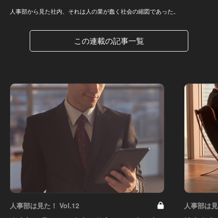
人事部から見た社内、それは人の業が蠢く社会の縮図であった。
この連載の記事一覧
人事部は見た！ Vol.12
人事部は見た