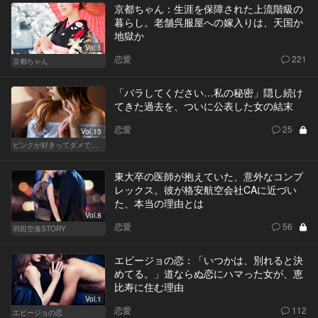
京都ちゃん：生涯を保障された上流階級の
暮らし。老舗呉服屋への嫁入りは、天国か
地獄か
Vol.1
恋愛
221
京都ちゃん
「バラしてください…私の秘密」隠し続け
てきた過去を、ついに公表した女の結末
恋愛
25
Vol.13
ピンクが好きってダメですか？
東大卒の医師が抱えていた、意外なコンプ
レックス。彼が格安航空会社CAに近づい
た、本当の理由とは
Vol.8
恋愛
56
羽田空港STORY
エビージョの恋：「いつかは、別れると決
めてる。」道ならぬ恋にハマった女が、恵
比寿に住む理由
Vol.1
恋愛
112
エビージョの恋