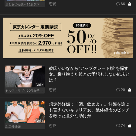
恋愛
66
男と女の怪談～25歳以下閲覧禁止～
彼氏がいながら“アップグレード版”を探す
女。乗り換えた彼との予想もしない結末と
は？
Vol.5
恋愛
20
セルフ・ラブ～20代女子の矛盾～
想定外妊娠：「酒、飲めよ」。妊娠を誰に
も言えないキャリア女。絶体絶命のピンチ
を救った意外な助け舟
Vol.4
恋愛
74
想定外妊娠