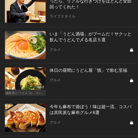
ったら、リアルな行きつけをほとんど全部
回ってくれた！
ライフスタイル
いま「うどん酒場」がブームだ！サクッと
飲んでうどんで〆る名店５選
グルメ
休日の昼間にうどん屋「慎」で飲む至福
グルメ
Vol.2
編集者と“うどん”は、コシと粘りが大切です
今年も麻布で遊ぼう！味は超一流、コスパ
は庶民派な麻布グルメ6選
グルメ