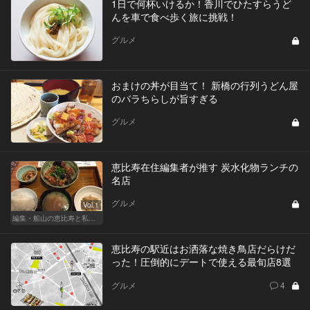
1日で何杯いけるか！香川でひたすらうど
んを車で食べ歩く旅に挑戦！
グルメ
おまけの丼が目当て！ 新橋の行列うどん屋
のバラちらしが旨すぎる
グルメ
恵比寿在住編集者が推す 炭水化物ランチの
名店
グルメ
Vol.1
編集・船山の恵比寿と私、ときどきルノアール
恵比寿の駅近はお洒落な焼き鳥店だらけだ
った！圧倒的にデートで使える最旬店8選
グルメ
4