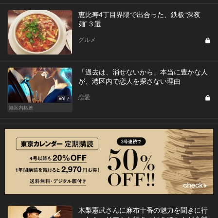
恵比寿4丁目界隈で出合った、鉄板“深夜
麺”３選
グルメ
「過去は、消せないから」本当に豊かな人
が、港区内で恋人を探さない理由
恋愛
Vol.7
港区内格差
木梨憲武さんに麻布十番の魅力を聞きに行