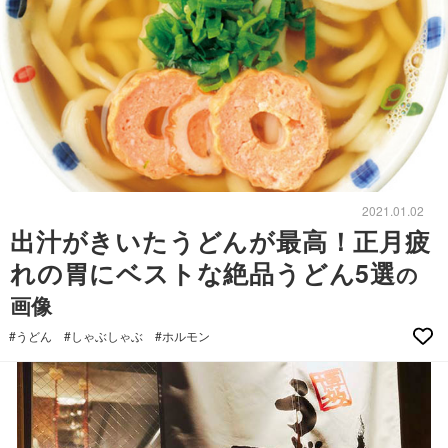
2021.01.02
出汁がきいたうどんが最高！正月疲
れの胃にベストな絶品うどん5選
の
画像
#うどん
#しゃぶしゃぶ
#ホルモン