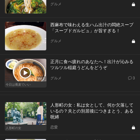
グルメ
西麻布で味わえる生ハム出汁の悶絶スープ
「スープドガルビュ」が旨すぎる！
グルメ
正月に食べ疲れのあなたへ！出汁が沁みる
ツルツル稲庭うどんをどうぞ
グルメ
3
Vol.2
今日は蕎麦でいい
人形町の女：私は女として、何か欠落して
いるの？夫との別居後につきまとう、ある
呪縛
Vol.4
恋愛
人形町の女