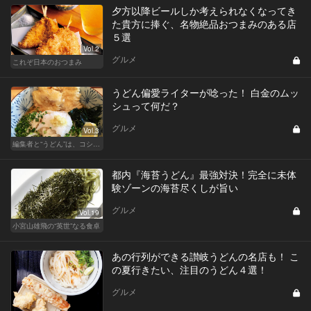
夕方以降ビールしか考えられなくなってき
た貴方に捧ぐ、名物絶品おつまみのある店
５選
Vol.2
グルメ
これぞ日本のおつまみ
うどん偏愛ライターが唸った！ 白金のムッ
シュって何だ？
グルメ
Vol.3
編集者と“うどん”は、コシと粘りが大切です
都内『海苔うどん』最強対決！完全に未体
験ゾーンの海苔尽くしが旨い
グルメ
Vol.19
小宮山雄飛の“英世”なる食卓
あの行列ができる讃岐うどんの名店も！ こ
の夏行きたい、注目のうどん４選！
グルメ