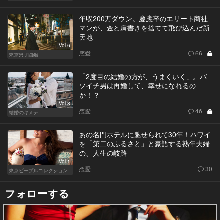
年収200万ダウン。慶應卒のエリート商社
マンが、金と肩書きを捨てて飛び込んだ新
天地
Vol.6
恋愛
66
東京男子図鑑
「2度目の結婚の方が、うまくいく」。バ
ツイチ男は再婚して、幸せになれるの
か！？
Vol.8
恋愛
46
結婚のキメテ
あの名門ホテルに魅せられて30年！ハワイ
を「第二のふるさと」と豪語する熟年夫婦
の、人生の岐路
Vol.1
恋愛
30
東京ピープルコレクション
フォローする