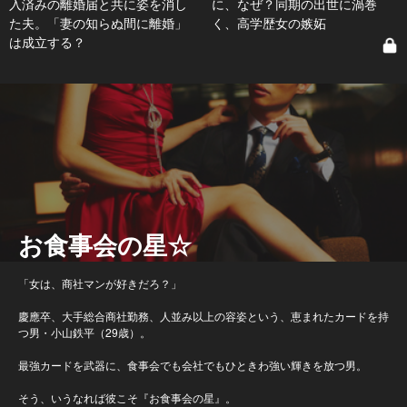
入済みの離婚届と共に姿を消し
に、なぜ？同期の出世に渦巻
た夫。「妻の知らぬ間に離婚」
く、高学歴女の嫉妬
は成立する？
お食事会の星☆
「女は、商社マンが好きだろ？」
慶應卒、大手総合商社勤務、人並み以上の容姿という、恵まれたカードを持
つ男・小山鉄平（29歳）。
最強カードを武器に、食事会でも会社でもひときわ強い輝きを放つ男。
そう、いうなれば彼こそ『お食事会の星』。