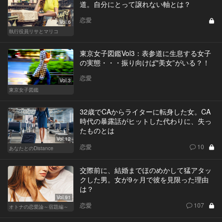
道。自分にとって譲れない軸とは？
恋愛
Vol.6
執行役員リサとマリコ
東京女子図鑑Vol3：表参道に生息する女子
の実態・・・振り向けば"美女”がいる？！
恋愛
Vol.3
東京女子図鑑
32歳でCAからライターに転身した女。CA
時代の暴露話がヒットした代わりに、失っ
たものとは
Vol.12
恋愛
10
あなたとのDistance
交際前に、結婚までほのめかして猛アタッ
クした男。女が9ヶ月で彼を見限った理由
は？
Vol.91
恋愛
107
オトナの恋愛論～宿題編～