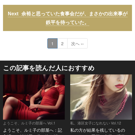
余裕と思っていた食事会だが、まさかの出来事が
鉄平を待っていた。
1
2
次へ ››
この記事を読んだ人におすすめ
ようこそ、ルミ子の部屋へ Vol.1
私、港区女子になれない Vol.12
ようこそ、ルミ子の部屋へ：記
私の方が結果を残しているの