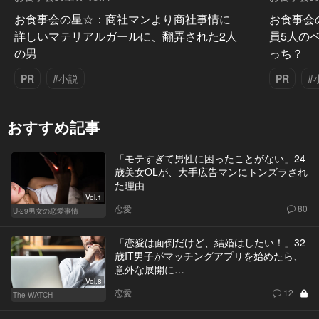
お食事会の星☆：商社マンより商社事情に
お食事会
詳しいマテリアルガールに、翻弄された2人
員5人の
の男
っち？
PR
#小説
PR
#
おすすめ記事
「モテすぎて男性に困ったことがない」24
歳美女OLが、大手広告マンにトンズラされ
た理由
Vol.1
恋愛
80
U-29男女の恋愛事情
「恋愛は面倒だけど、結婚はしたい！」32
歳IT男子がマッチングアプリを始めたら、
意外な展開に…
Vol.8
恋愛
12
The WATCH