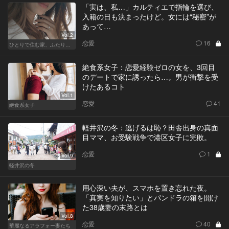
「実は、私…」カルティエで指輪を選び、
入籍の日も決まったけど。女には“秘密”が
あって…
Vol.2
恋愛
16
ひとりで住む家、ふたりで棲む家
絶食系女子：恋愛経験ゼロの女を、3回目
のデートで家に誘ったら…。男が衝撃を受
けたあるコト
Vol.1
恋愛
41
絶食系女子
軽井沢の冬：逃げるは恥？田舎出身の真面
目ママ、お受験戦争で港区女子に完敗。
恋愛
1
Vol.9
軽井沢の冬
用心深い夫が、スマホを置き忘れた夜。
「真実を知りたい」とパンドラの箱を開け
た38歳妻の末路とは
Vol.8
恋愛
40
華麗なるアラフォー妻たち