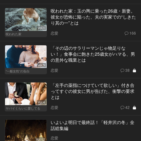
呪われた家：玉の輿に乗った26歳・新妻。
彼女が恐怖に陥った、夫の実家での“しきた
り其の一”とは
Vol.1
恋愛
166
呪われた家
「その辺のサラリーマンじゃ物足りな
い！」食事会に飽きた25歳女がハマる、男
の意外な職業とは
Vol.5
恋愛
38
“一般女性”の告白
「左手の薬指につけていて欲しい」付き合
ってすぐの彼女に男が告げた、衝撃の要求
とは
Vol.4
恋愛
42
ヤバイくらいに愛してる
いよいよ明日で最終話！「軽井沢の冬」全
話総集編
恋愛
Vol.12