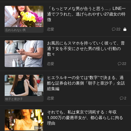
「もっとマメな男が合うと思う…」LINE一
通でフラれた、逃げられやすい27歳女の特
徴
Vol.4
恋愛
22
忘れられない男
お風呂にもスマホを持っていく彼って、普
通？女を不安にさせた男の怪しい行動の
数々
恋愛
22
ヒエラルキーの全ては“数字”で決まる、過
酷な証券会社の裏側「朝子と亜沙子」全話
総集編
Vol.12
恋愛
2
朝子と亜沙子
それでも、私は東京で消耗する：年収
1,000万の慶應卒女が、都心暮らしに拘る
理由
Vol.1