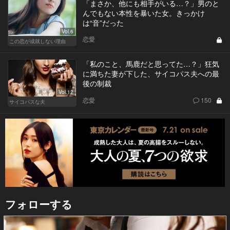
「まさか、他にも相手がいる…？」男のと
んでもない本性を暴いた女。きっかけ
は“音”だった
Vol.6
恋愛
この恋が成就しない理由
「私のこと、馬鹿だと思ってた…？」狂気
に満ちた妻が下した、サイコパス夫への最
後の制裁
Vol.12
恋愛
150
サイコパスな夫
フォローする