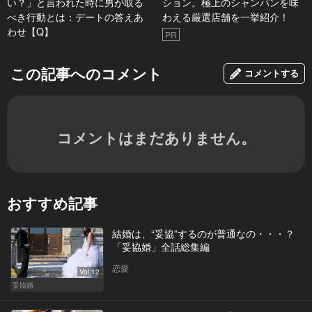
い？」と言われた時に男が取る
ション。極上のシャンパンを味
べき行動とは：デートの答えあ
わえる厳選店舗を一挙紹介！
わせ【Q】
PR
この記事へのコメント
コメントする
コメントはまだありません。
おすすめ記事
結婚は、“妥協”するのが普通なの・・・？
「妥協婚」全話総集編
恋愛
Vol.12
妥協婚