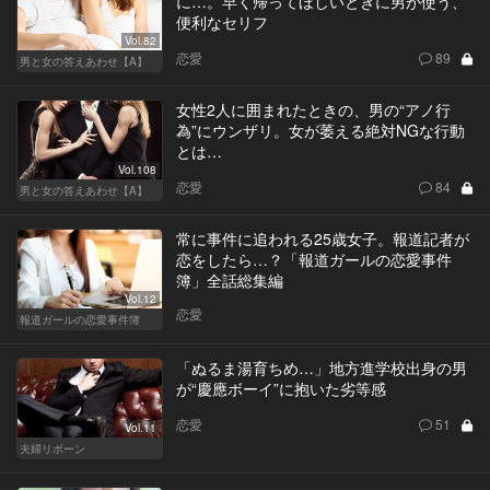
に…。早く帰ってほしいときに男が使う、
便利なセリフ
Vol.82
恋愛
89
男と女の答えあわせ【A】
女性2人に囲まれたときの、男の“アノ行
為”にウンザリ。女が萎える絶対NGな行動
とは…
Vol.108
恋愛
84
男と女の答えあわせ【A】
常に事件に追われる25歳女子。報道記者が
恋をしたら…？「報道ガールの恋愛事件
簿」全話総集編
Vol.12
恋愛
報道ガールの恋愛事件簿
「ぬるま湯育ちめ…」地方進学校出身の男
が“慶應ボーイ”に抱いた劣等感
恋愛
51
Vol.11
夫婦リボーン