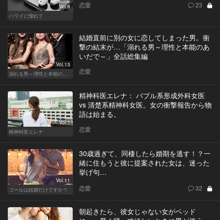
恋愛
23
Vol.8
ハワイに憧れて
結婚直前に別の女に恋してしまった男。衝
撃の結末が…「溺れる男～理性と本能のあ
いだで～」全話総集編
Vol.13
恋愛
溺れる男～理性と本能のあいだで～
精神科医エレナ： バブル系形成外科女医
vs 清楚系精神科女医。女の衝撃報告から物
語は始まる。
Vol.1
恋愛
精神科医エレナ
30歳過ぎて、同棲したら婚期を逃す！？一
緒に住もうと彼に提案された女は、迷った
挙げ句…
Vol.11
恋愛
32
ゴールは結婚だけですか？
朝起きたら、彼女じゃない女がベッド