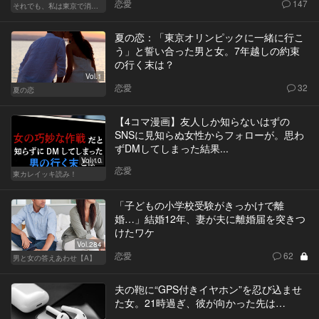
恋愛
147
それでも、私は東京で消耗する
夏の恋：「東京オリンピックに一緒に行こ
う」と誓い合った男と女。7年越しの約束
の行く末は？
Vol.1
恋愛
32
夏の恋
【4コマ漫画】友人しか知らないはずの
SNSに見知らぬ女性からフォローが。思わ
ずDMしてしまった結果...
Vol.10
恋愛
東カレイッキ読み！
「子どもの小学校受験がきっかけで離
婚…」結婚12年、妻が夫に離婚届を突きつ
けたワケ
Vol.284
恋愛
62
男と女の答えあわせ【A】
夫の鞄に“GPS付きイヤホン”を忍び込ませ
た女。21時過ぎ、彼が向かった先は…