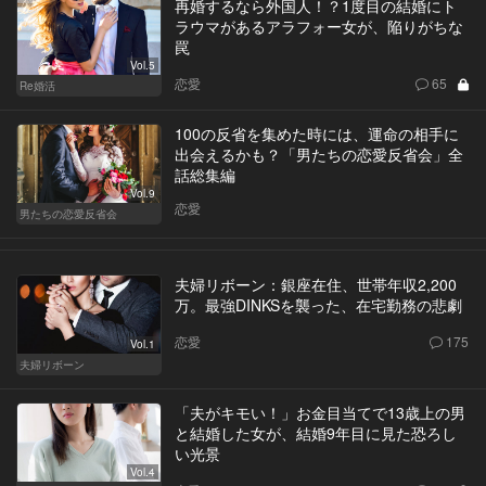
再婚するなら外国人！？1度目の結婚にト
ラウマがあるアラフォー女が、陥りがちな
罠
Vol.5
恋愛
65
Re婚活
100の反省を集めた時には、運命の相手に
出会えるかも？「男たちの恋愛反省会」全
話総集編
Vol.9
恋愛
男たちの恋愛反省会
夫婦リボーン：銀座在住、世帯年収2,200
万。最強DINKSを襲った、在宅勤務の悲劇
恋愛
175
Vol.1
夫婦リボーン
「夫がキモい！」お金目当てで13歳上の男
と結婚した女が、結婚9年目に見た恐ろし
い光景
Vol.4