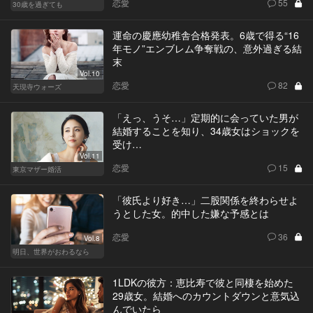
恋愛
55
30歳を過ぎても
運命の慶應幼稚舎合格発表。6歳で得る“16
年モノ”エンブレム争奪戦の、意外過ぎる結
末
Vol.10
恋愛
82
天現寺ウォーズ
「えっ、うそ…」定期的に会っていた男が
結婚することを知り、34歳女はショックを
受け…
Vol.11
恋愛
15
東京マザー婚活
「彼氏より好き…」二股関係を終わらせよ
うとした女。的中した嫌な予感とは
恋愛
36
Vol.8
明日、世界がおわるなら
1LDKの彼方：恵比寿で彼と同棲を始めた
29歳女。結婚へのカウントダウンと意気込
んでいたら