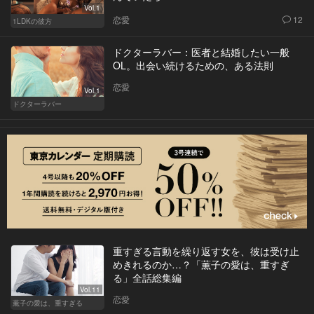
Vol.1
恋愛
12
1LDKの彼方
ドクターラバー：医者と結婚したい一般
OL。出会い続けるための、ある法則
恋愛
Vol.1
ドクターラバー
重すぎる言動を繰り返す女を、彼は受け止
めきれるのか…？「薫子の愛は、重すぎ
る」全話総集編
Vol.11
恋愛
薫子の愛は、重すぎる