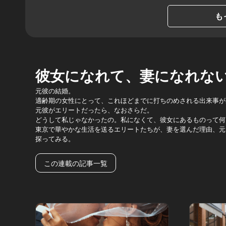
も
彼女になれて、妻になれな
元彼の結婚。
適齢期の女性にとって、これほどまでに打ちのめされる出来事が
元彼がエリートだったら、なおさらだ。
どうして私じゃなかったの。私になくて、彼女にあるものって何
東京で華やかな生活を送るエリートたちが、妻を選んだ理由、元
探ってみる。
この連載の記事一覧