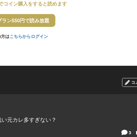
でコイン購入をすると読めます
プラン550円で読み放題
の方は
こちらからログイン
コ
浅い元カレ多すぎない？
3