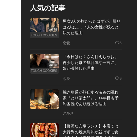
人気の記事
男女3人の旅だったはずが、帰り
は2人に…。1人の女性が残ると
Vol.74
決めた理由
TOUGH COOKIES
恋愛
6
「今日はたくさん甘えちゃお」
再会した母の無邪気な一言に、
Vol.73
娘が激怒した理由
TOUGH COOKIES
恋愛
9
焼き鳥通が熱狂する渋谷の隠れ
家『とり茶太郎』。14年目も予
約困難であり続ける理由
グルメ
【贅沢な穴場ランチ】本店では
大行列の焼き鳥丼が並ばずに食
Vol.7