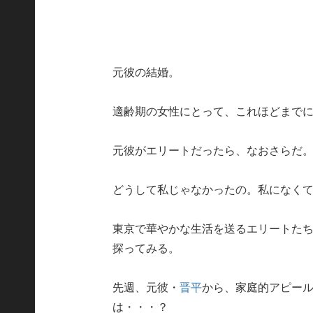
元彼の結婚。
適齢期の女性にとって、これほどまで
元彼がエリートだったら、なおさらだ
どうして私じゃなかったの。私になく
東京で華やかな生活を送るエリートた
探ってみる。
先週、元彼・
晋平
から、家庭的アピー
は・・・？