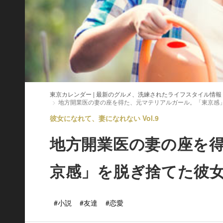
東京カレンダー | 最新のグルメ、洗練されたライフスタイル情報
地方開業医の妻の座を得た、元マテリアルガール。「東京感
彼女になれて、妻になれない Vol.9
地方開業医の妻の座を
京感」を脱ぎ捨てた彼
#小説
#友達
#恋愛