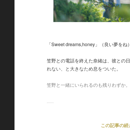
「Sweet dreams,honey」（良い夢をね
笠野との電話を終えた奈緒は、彼との日々は
れない、と大きなため息をついた。
笠野と一緒にいられるのも残りわずか
......
この記事の続