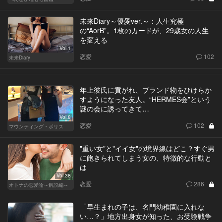
未来Diary～優愛ver.～：人生究極
の“AorB”。1枚のカードが、29歳女の人生
を変える
Vol.1
恋愛
102
未来Diary
年上彼氏に貢がれ、ブランド物をひけらか
すようになった友人。“HERMES会”という
謎の会に誘ってきて…
Vol.8
恋愛
102
マウンティング・ポリス
"重い女"と"イイ女"の境界線はどこ？すぐ男
に飽きられてしまう女の、特徴的な行動と
は
Vol.38
恋愛
286
オトナの恋愛論～解説編～
「早生まれの子は、名門幼稚園に入れな
い…？」地方出身女が知った、お受験戦争