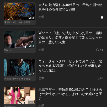
大人の魅力溢れる40代男の、千鳥ヶ淵の絶
景を拝める異空間な部屋
恋愛
Vol.4
東京いい街、やれる部屋
Who？：「嘘」で成り上がった男の、崩壊
の始まり。名前と顔を変えて別人になった
男の、悲しい人生
Vol.1
恋愛
54
Who？
ウォークインクローゼットで見つけた、彼
女の抱える“秘密”。愕然とした男が車を走
らせた先は…
Vol.2
恋愛
8
男と女のポテトサラダ論
東京マザー：時短勤務は戦力外？！育休あ
けの女性がぶつかる、よけいな気遣いと圧
力
Vol.1
恋愛
東京マザー