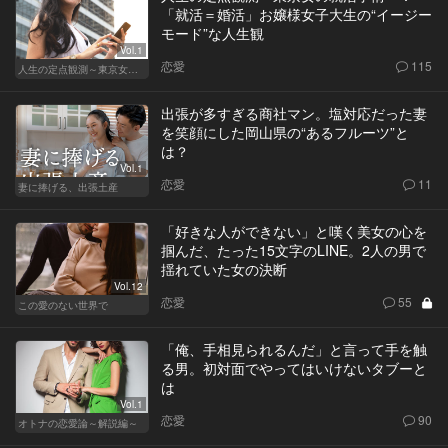
「就活＝婚活」お嬢様女子大生の“イージー
モード”な人生観
Vol.1
恋愛
115
人生の定点観測～東京女の就活事情～
出張が多すぎる商社マン。塩対応だった妻
を笑顔にした岡山県の“あるフルーツ”と
は？
Vol.1
恋愛
11
妻に捧げる、出張土産
「好きな人ができない」と嘆く美女の心を
掴んだ、たった15文字のLINE。2人の男で
揺れていた女の決断
Vol.12
恋愛
55
この愛のない世界で
「俺、手相見られるんだ」と言って手を触
る男。初対面でやってはいけないタブーと
は
Vol.1
恋愛
90
オトナの恋愛論～解説編～