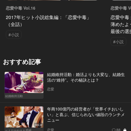
恋愛中毒 Vol.16
恋愛中毒 Vo
2017年ヒット小説総集編：「恋愛中毒」
恋愛中毒
（全話）
薄めたよ
最後の選
#小説
#小説
おすすめ記事
結婚維持活動：婚活よりも大変な、結婚生
活の“維持”。その秘訣とは？
恋愛
Vol.1
結婚維持活動
年商100億円の経営者が「世界イチおいし
い」と喜ぶ、信じられない値段のランチメ
ニュー
Vol.4
恋愛
88
へんなかねもち図鑑