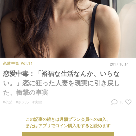
恋愛中毒 Vol.11
2017.10.14
恋愛中毒：「裕福な生活なんか、いらな
い。」恋に狂った人妻を現実に引き戻し
た、衝撃の事実
#小説
#ホテル
#夫婦
18
この記事の続きは月額プラン会員への加入、
またはアプリでコイン購入をすると読めます