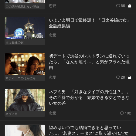
Vol.3
恋愛
66
この恋が成就しない理由
いよいよ明日で最終話！ 「日比谷線の女」
全話総集編
恋愛
Vol.15
日比谷線の女
初デートで渋谷のレストランに連れていっ
たら、「なんか違う…」と男がフラれた理
由
Vol.2
恋愛
28
マティーニのほかにも
ネブミ男：「好きなタイプの男性は？」 。
その回答で分かる、結婚できる女とできな
い女の差
Vol.1
恋愛
102
ネブミ男
望めばいつでも結婚できると思ってい
た…。”若妻ステータス”に取り憑かれた女