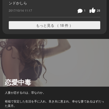
ンドかしら
2017/10/14 11:17
1
28
もっと見る （ 18 件 ）
恋愛中毒
人妻が恋するのは、罪なのか。
裕福で安定した生活を手に入れ、良き夫に恵まれ、幸せな妻であるはずだっ
た菜月。