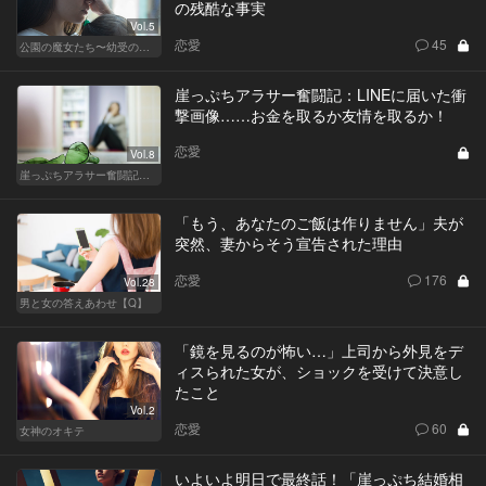
の残酷な事実
Vol.5
恋愛
45
公園の魔女たち〜幼受の世界〜
崖っぷちアラサー奮闘記：LINEに届いた衝
撃画像……お金を取るか友情を取るか！
恋愛
Vol.8
崖っぷちアラサー奮闘記 written by 内埜さくら
「もう、あなたのご飯は作りません」夫が
突然、妻からそう宣告された理由
恋愛
176
Vol.28
男と女の答えあわせ【Q】
「鏡を見るのが怖い…」上司から外見をデ
ィスられた女が、ショックを受けて決意し
たこと
Vol.2
恋愛
60
女神のオキテ
いよいよ明日で最終話！「崖っぷち結婚相