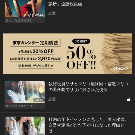
談所」全話総集編
恋愛
Vol.22
崖っぷち結婚相談所
執行役員リサとマリコ最終回：宿敵マリコ
の退任劇でリサに残された使命
恋愛
Vol.11
執行役員リサとマリコ
社内の年下イケメンに恋した、美人秘書。
自己肯定感がだだ下がりになった理由と
は…