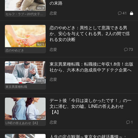
の末路
Vol.3
恋愛
41
セルフ・ラブ～20代女子の矛盾～
恋のやめどき：異性として意識できる男
か、安心を与えてくれる男。2人の間で揺
れる女の決断
Vol.1
恋愛
73
恋のやめどき
東京異業種転職：転職後に年収1.8倍！出版
社から、六本木の急成長中アドテク企業へ
恋愛
Vol.1
東京異業種転職
デート後「今日は楽しかったです！」の一
文に潜む、女の嘘。LINEの答えあわせ
【A】
Vol.1
恋愛
1
LINEの答えあわせ【A】
人生の定点観測～東京女の就活事情～：