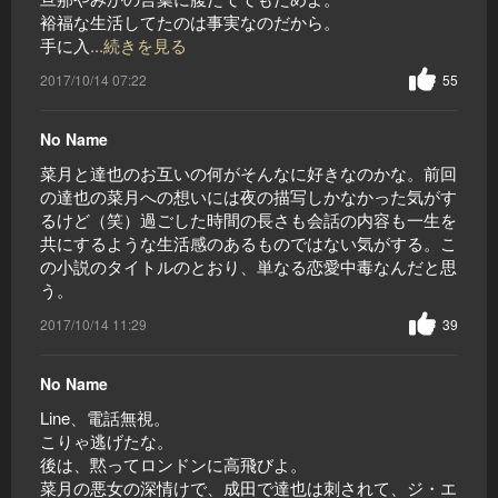
裕福な生活してたのは事実なのだから。
手に入
...続きを見る
2017/10/14 07:22
55
No Name
菜月と達也のお互いの何がそんなに好きなのかな。前回
の達也の菜月への想いには夜の描写しかなかった気がす
るけど（笑）過ごした時間の長さも会話の内容も一生を
共にするような生活感のあるものではない気がする。こ
の小説のタイトルのとおり、単なる恋愛中毒なんだと思
う。
2017/10/14 11:29
39
No Name
Line、電話無視。
こりゃ逃げたな。
後は、黙ってロンドンに高飛びよ。
菜月の悪女の深情けで、成田で達也は刺されて、ジ・エ