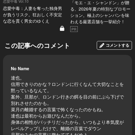
恋愛中毒 Vol.10
「モエ・エ・シャンドン」が贈
恋愛中毒：人妻を奪った独身男
る、2026年夏の特別なプロモー
が負うリスク。狂おしく不安定
ション。極上のシャンパンを味
な恋を貫く男女のゆくえ
わえる厳選店舗を一挙紹介！
PR
この記事へのコメント
コメントする
No Name
達也。
信用できりのかな？ロンドンに行くなんて大切なことを
黙っているなんて。
案外、旦那が、ロンドン行きの餌を目の前にぶら下げで
別れさせたのかも。
菜月の離婚するの言葉で怖くなったのかもね。
達也は最初からお遊びなんだから。
身体の相性がバッチリだったから、いつもより本気度が
レベルアップしだけで、離婚の言葉でダウン
旦那やみかの言葉に腹たててもだめよ。