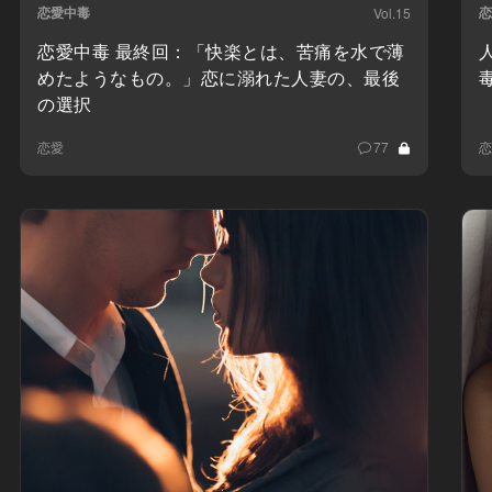
恋愛中毒
恋
Vol.15
恋愛中毒 最終回：「快楽とは、苦痛を水で薄
めたようなもの。」恋に溺れた人妻の、最後
の選択
恋愛
77
恋