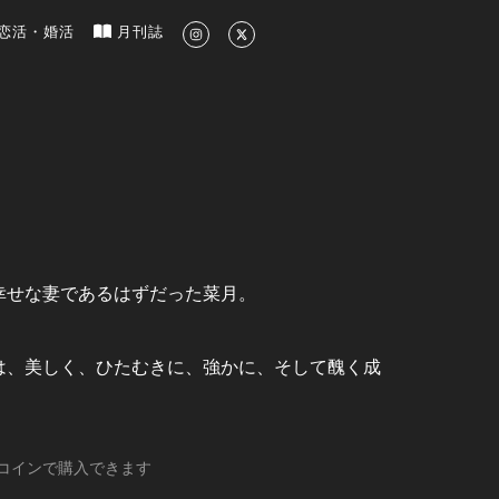
新のグルメ、洗練されたライフスタイル情報
恋活・婚活
月刊誌
幸せな妻であるはずだった菜月。
は、美しく、ひたむきに、強かに、そして醜く成
コインで購入できます