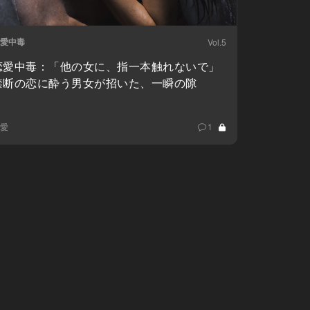
愛中毒
Vol.5
恋愛中毒：「他の女に、指一本触れないで」
禁断の恋に酔う男女が招いた、一瞬の隙
愛
1