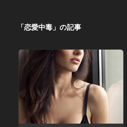
「恋愛中毒」の記事