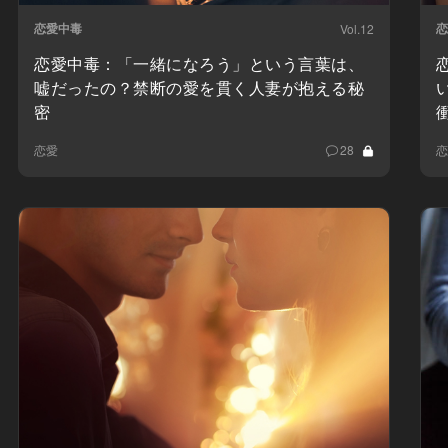
恋愛中毒
恋
Vol.12
恋愛中毒：「一緒になろう」という言葉は、
嘘だったの？禁断の愛を貫く人妻が抱える秘
密
恋愛
28
恋