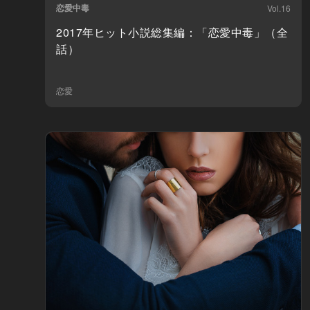
恋愛中毒
Vol.16
2017年ヒット小説総集編：「恋愛中毒」（全
話）
恋愛