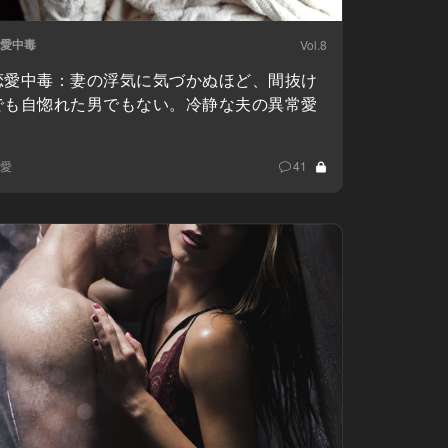
愛中毒
Vol.8
恋愛中毒：妻の浮気に気づかぬほど、間抜け
でも自惚れた男でもない。冷静な夫の異常愛
愛
41