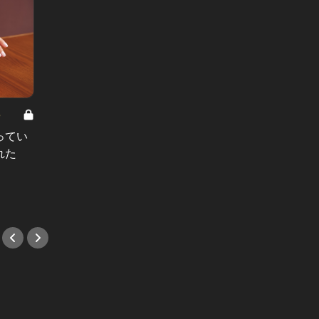
8
男と女の答えあわせ【A】 Vol.308
ってい
結婚願望ゼロだった27歳男性が、交
れた
際2年で突然プロポーズ。彼の心が
変わった“理由”とは
#小説