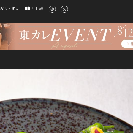
新のグルメ、洗練されたライフスタイル情報
恋活・婚活
月刊誌