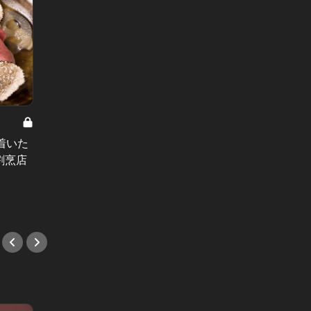
着いた
上質なワインを破格で楽しめる新店
支払い
割烹店
が青山に誕生！フードも充実で１人
トロッ
飲みにもぴったり
味わお
#新店情報
#デー