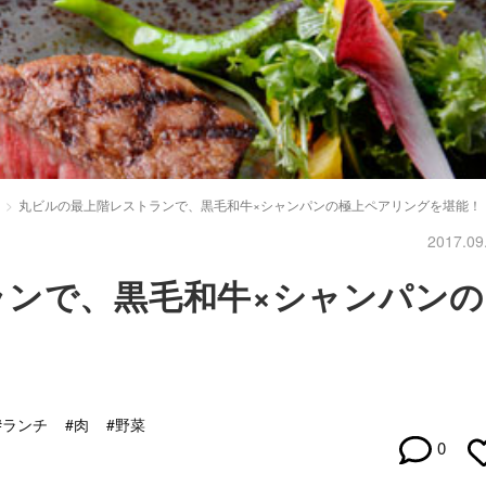
丸ビルの最上階レストランで、黒毛和牛×シャンパンの極上ペアリングを堪能！
2017.09
ランで、黒毛和牛×シャンパンの
！
#ランチ
#肉
#野菜
0