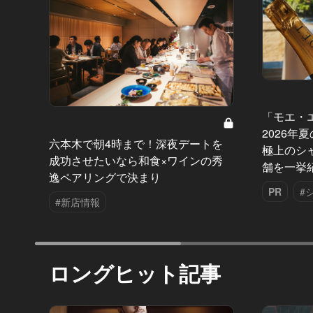
「モエ・
2026年
六本木で朝4時まで！深夜デートを
極上のシ
成功させたいなら和食×ワインの秀
舗を一挙
逸ペアリングで決まり
PR
#
#新店情報
ロングヒット記事