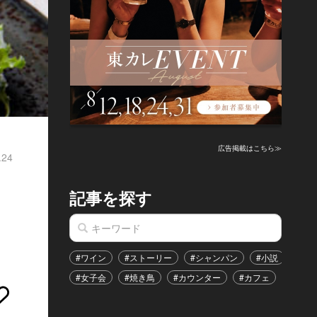
広告掲載はこちら≫
.24
記事を探す
#ワイン
#ストーリー
#シャンパン
#小説
#家
#女子会
#焼き鳥
#カウンター
#カフェ
#イベ