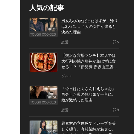
人気の記事
男女3人の旅だったはずが、帰り
は2人に…。1人の女性が残ると
Vol.74
決めた理由
TOUGH COOKIES
恋愛
5
【贅沢な穴場ランチ】本店では
大行列の焼き鳥丼が並ばずに食
せる！？『伊勢廣 赤坂山王店』
へ
グルメ
「今日はたくさん甘えちゃお」
再会した母の無邪気な一言に、
Vol.73
娘が激怒した理由
TOUGH COOKIES
恋愛
9
異素材の立体感でドレープを美
しく纏う。有村架純が魅せる、
Vol.53