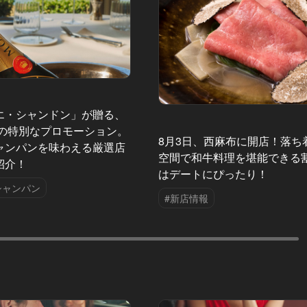
エ・シャンドン」が贈る、
夏の特別なプロモーション。
8月3日、西麻布に開店！落ち
ャンパンを味わえる厳選店
空間で和牛料理を堪能できる
紹介！
はデートにぴったり！
シャンパン
#新店情報