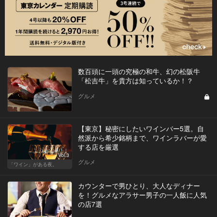
数百頭に一頭の究極の和牛、幻の松阪牛
「松吉牛」を貴方は知っているか！？
グルメ
【東京】秘密にしたいワインバー5選。自
然派から希少銘柄まで、ワインラバーが愛
する店を厳選
Vol.3
グルメ
「ワイン」がある夜。
カウンターで男ひとり、大人なディナー
を！グルメなアラサー男子の一人飯に人気
の店7選