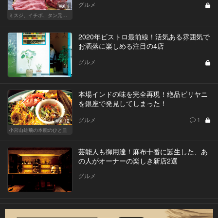
グルメ
Vol.1
ミスジ、イチボ、タン元…焼肉は好きな部位で店を選ぶべし！
2020年ビストロ最前線！活気ある雰囲気で
お洒落に楽しめる注目の4店
グルメ
本場インドの味を完全再現！絶品ビリヤニ
を銀座で発見してしまった！
グルメ
1
Vol.12
小宮山雄飛の本能のひと皿
芸能人も御用達！麻布十番に誕生した、あ
の人がオーナーの楽しき新店2選
グルメ