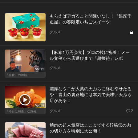
もらえばアガること間違いなし！『銀座千
疋屋』の春限定いちごスイーツ
グルメ
【麻布1万円会食】プロの技に密着！メー
ル文例から店選びまで「超接待」レポ
グルメ
Vol.11
「会食」の神髄。
濃厚なウニが大葉の天ぷらに絡む幸せたる
や！青山の裏路地には本気で美味い天ぷら
店がある！
Vol.10
グルメ
2
「今日は和食」な気分
焼肉の超人気店はここまでする!?秘伝の肉
の切り方を特別に大公開！