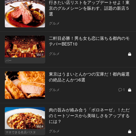
行きたい店リストをアップデートせよ！東
京のグルメシーンを賑わす、話題の新店５
選
グルメ
二軒目必勝！男も女も恋に落ちる都内のモ
テバーBEST10
グルメ
Vol.1
バー
東京はうまいとんかつの宝庫だ！都内厳選
の絶品とんかつ6選
グルメ
1
肉の旨みが絡み合う「ボロネーゼ」！ただ
のミートソースから美味しさをアップする
には？
Vol.4
グルメ
マネできる名店パスタ