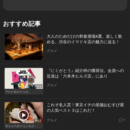
おすすめ記事
大人のためだけの和食酒場4選。楽しく飲
める、渋谷のイマドキ店の魅力に迫る！
グルメ
『にくがとう』紹介枠の獲得法。会員への
近道は「六本木ヒルズ店」にあり
グルメ
Vol.6
予約が殺到する店。
これぞ名人芸！東京イチの老舗おむすび屋
の人気ベスト３はこれだ！
グルメ
1
Vol.2
東京を代表する人気店！ほかほか絶品おにぎり