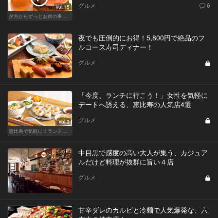
グルメ
6
Vol.15
夕方からずっとお肉の事を考えてる貴方へ
夜でも圧倒的にお得！5,800円で絶品のフ
ルコース寿司ディナー！
グルメ
「今度、ランチに行こう！」女性を気軽に
デートへ誘える、恵比寿の人気店4選
グルメ
Vol.3
恵比寿で気軽に！ランチデート
中目黒で感度の高い大人が集う、カジュア
ルだけど料理が抜群に旨い４店
グルメ
甘辛ダレのカルビと冷麺で人気爆発な、六