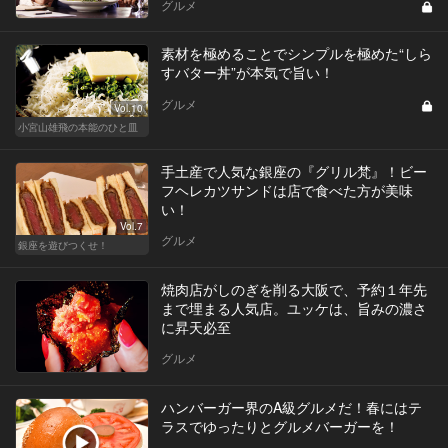
グルメ
素材を極めることでシンプルを極めた“しら
すバター丼”が本気で旨い！
グルメ
Vol.10
小宮山雄飛の本能のひと皿
手土産で人気な銀座の『グリル梵』！ビー
フヘレカツサンドは店で食べた方が美味
い！
Vol.7
グルメ
銀座を遊びつくせ！
焼肉店がしのぎを削る大阪で、予約１年先
まで埋まる人気店。ユッケは、旨みの濃さ
に昇天必至
グルメ
ハンバーガー界のA級グルメだ！春にはテ
ラスでゆったりとグルメバーガーを！