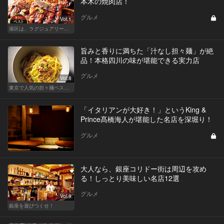
本木の焼肉店！
グルメ
Vol.1
港区は、ラグジュアリーな焼肉デートにおすすめ
旨みと香りに満ちた「汁なし担々麺」が絶
品！本格四川の味が堪能できる実力店
グルメ
Vol.8
東京で人気の担々麺ベストセレクション！
「イタリアンが大好き！」というKing &
Prince髙橋海人が堪能した名店を深堀り！
グルメ
大人なら、銀座コリドー街は周辺を攻め
る！しっとり美味しい名店12選
グルメ
Vol.9
銀座を遊びつくせ！