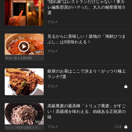
“隠れ家”はレストランだけじゃない！東カ
レ編集部員がハマった、大人の秘密基地５
選
グルメ
見るからに美味しい！築地の「海鮮ひつま
ぶし」は3倍味わえる！
グルメ
Vol.1
本当に使える絶品鮨
銀座のお昼はここで決まり！がっつり極上
ランチ7選
グルメ
高級蕎麦の最高峰「トリュフ蕎麦」がすご
い！高揚感を味わえる、由緒ある正統派の
味
Vol.4
グルメ
2
トリュフ好きな彼女とデートにおすすめ！東京の人気店