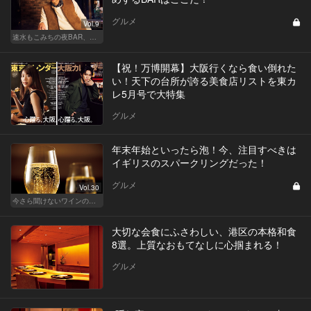
グルメ
Vol.9
速水もこみちの夜BAR、夜メシ、夜レシピ
【祝！万博開幕】大阪行くなら食い倒れた
い！天下の台所が誇る美食店リストを東カ
レ5月号で大特集
グルメ
年末年始といったら泡！今、注目すべきは
イギリスのスパークリングだった！
グルメ
Vol.30
今さら聞けないワインの基礎知識
大切な会食にふさわしい、港区の本格和食
8選。上質なおもてなしに心掴まれる！
グルメ