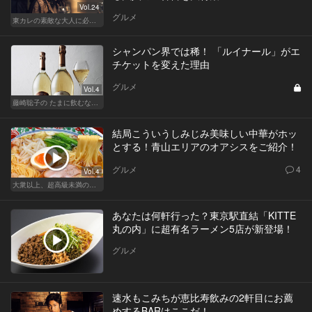
Vol.24
グルメ
東カレの素敵な大人に必要なこと
シャンパン界では稀！ 「ルイナール」がエ
チケットを変えた理由
グルメ
Vol.4
藤崎聡子の たまに飲むなら、こんな泡
結局こういうしみじみ美味しい中華がホッ
とする！青山エリアのオアシスをご紹介！
グルメ
4
Vol.4
大衆以上、超高級未満の絶品中華
あなたは何軒行った？東京駅直結「KITTE
丸の内」に超有名ラーメン5店が新登場！
グルメ
速水もこみちが恵比寿飲みの2軒目にお薦
めするBARはここだ！