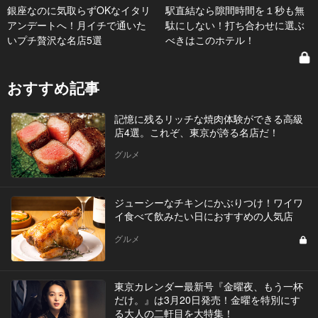
銀座なのに気取らずOKなイタリ
駅直結なら隙間時間を１秒も無
アンデートへ！月イチで通いた
駄にしない！打ち合わせに選ぶ
いプチ贅沢な名店5選
べきはこのホテル！
おすすめ記事
記憶に残るリッチな焼肉体験ができる高級
店4選。これぞ、東京が誇る名店だ！
グルメ
ジューシーなチキンにかぶりつけ！ワイワ
イ食べて飲みたい日におすすめの人気店
グルメ
東京カレンダー最新号『金曜夜、もう一杯
だけ。』は3月20日発売！金曜を特別にす
る大人の二軒目を大特集！