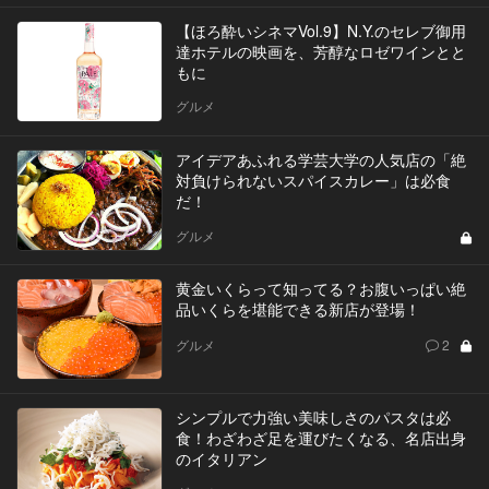
【ほろ酔いシネマVol.9】N.Y.のセレブ御用
達ホテルの映画を、芳醇なロゼワインとと
もに
グルメ
アイデアあふれる学芸大学の人気店の「絶
対負けられないスパイスカレー」は必食
だ！
グルメ
黄金いくらって知ってる？お腹いっぱい絶
品いくらを堪能できる新店が登場！
グルメ
2
シンプルで力強い美味しさのパスタは必
食！わざわざ足を運びたくなる、名店出身
のイタリアン