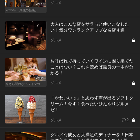
グルメ
Vol.13
2025年、最強の新店。
大人はこんな店をサラっと使いこなした
い！気分ワンランクアップな名店４選
グルメ
お呼ばれで持っていくワインに困り果てた
ことはない？これを読めば最良の一本が分
かる！
Vol.20
グルメ
今さら聞けないワインの基礎知識
「かわいいっ」と思わず声が出るソフトク
リーム！今すぐ食べたいひんやりグルメ
だ！
グルメ
2
グルメな彼女と大満足のディナーを！日本