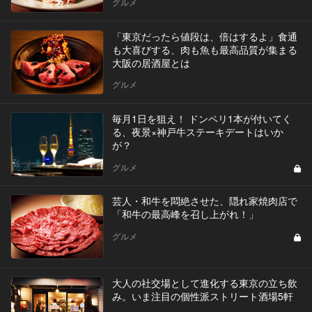
グルメ
「東京だったら値段は、倍はするよ」食通
も大喜びする、肉も魚も最高品質が集まる
大阪の居酒屋とは
グルメ
毎月1日を狙え！ ドンペリ1本が付いてく
る、夜景×神戸牛ステーキデートはいか
が？
グルメ
芸人・和牛を悶絶させた、隠れ家焼肉店で
「和牛の最高峰を召し上がれ！」
グルメ
大人の社交場として進化する東京の立ち飲
み。いま注目の個性派ストリート酒場5軒