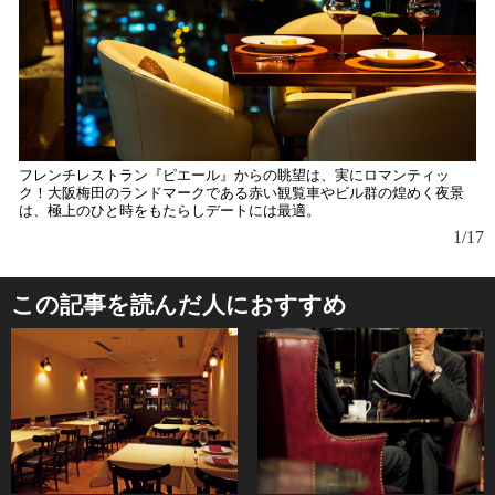
フレンチレストラン『ピエール』からの眺望は、実にロマンティッ
天
ク！大阪梅田のランドマークである赤い観覧車やビル群の煌めく夜景
居
は、極上のひと時をもたらしデートには最適。
1/17
この記事を読んだ人におすすめ