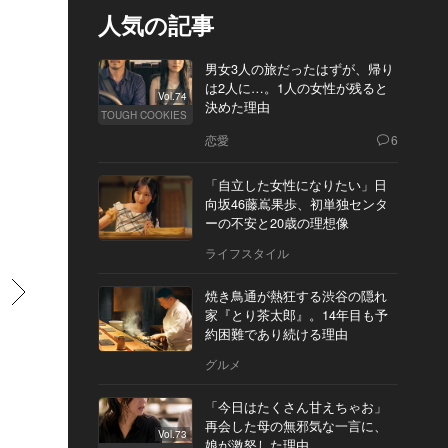
人気の記事
男女3人の旅だったはずが、帰り
は2人に…。1人の女性が残ると
Vol.74
決めた理由
TOUGH COOKIES
恋愛
6
「自立した女性になりたい」日
向坂46藤嶌果歩、初単独センタ
ーの不安と20歳の理想像
ライフスタイル
すすむ
焼き鳥通が熱狂する渋谷の隠れ
家『とり茶太郎』。14年目も予
約困難であり続ける理由
グルメ
「今日はたくさん甘えちゃお」
再会した母の無邪気な一言に、
Vol.73
娘が激怒した理由