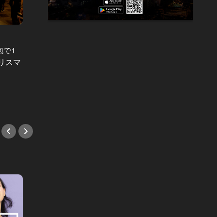
東カレイベントレポート Vol.28
東カレイベ
泡で1
目に映ったのは最高峰の夜景とハイ
過去最
リスマ
スペックな異性のみ。『東カレ恵比
輝かせ
寿Lover's NIGHT』完全レポート！
マーN
#イベント
#イベ