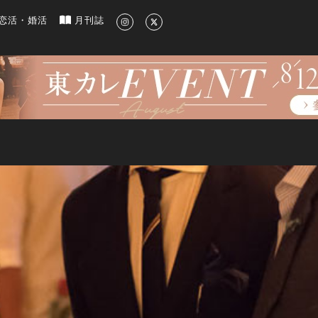
新のグルメ、洗練されたライフスタイル情報
恋活・婚活
月刊誌