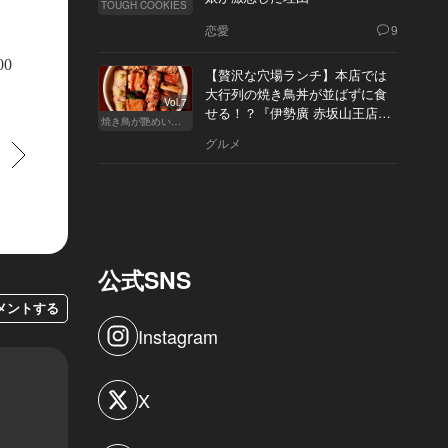
TOUGH COOKIES
恋愛
9
00
【贅沢な穴場ランチ】本店では
大行列の焼き鳥丼が並ばずに食
Vol.7
せる！？『伊勢廣 赤坂山王店』
焼き鳥が艶めいてきた
へ
グルメ
すすむ
公式SNS
メントする
Instagram
X