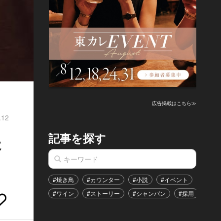
広告掲載はこちら≫
.12
記事を探す
た
#焼き鳥
#カウンター
#小説
#イベント
#港区
#ワイン
#ストーリー
#シャンパン
#採用
#恋