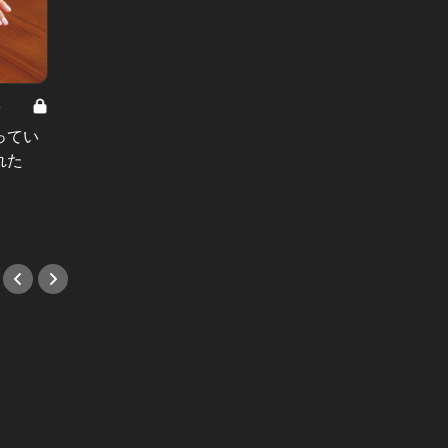
8
男と女の答えあわせ【A】 Vol.308
ってい
結婚願望ゼロだった27歳男性が、交
れた
際2年で突然プロポーズ。彼の心が
変わった“理由”とは
#小説