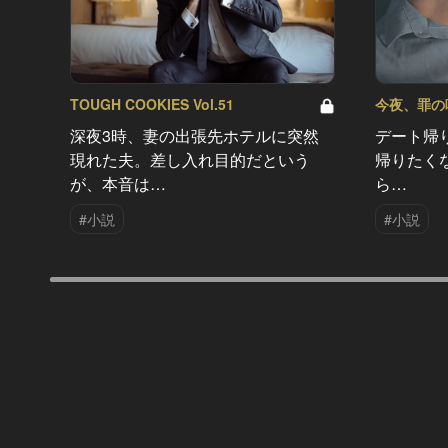
TOUGH COOKIES Vol.51
今夜、罪の味を
深夜3時、妻の出張先ホテルに突然
デート帰
現れた夫。差し入れ目的だという
帰りたく
が、本音は…
ら…
#小説
#小説