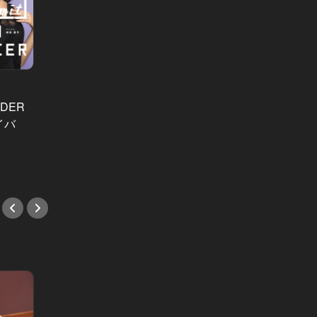
東カレ
Vol.55
【受付
NIGH
NDER
冬こそ食べたい！ 表参道で旬な素材
て開催
イバ
に新鮮アイスをふんだんに使用し
#イベ
た、大人の贅沢パフェを満喫しよう
#イベント