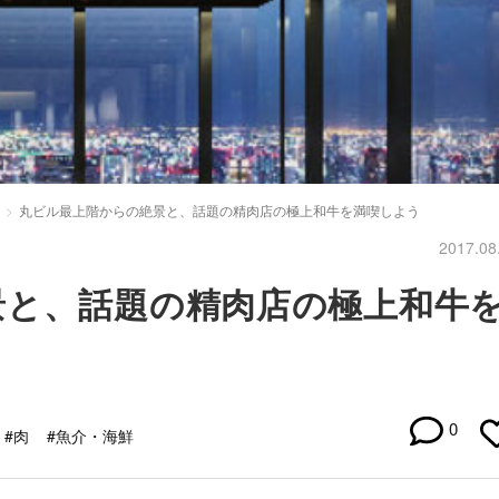
丸ビル最上階からの絶景と、話題の精肉店の極上和牛を満喫しよう
2017.08
景と、話題の精肉店の極上和牛
0
#肉
#魚介・海鮮