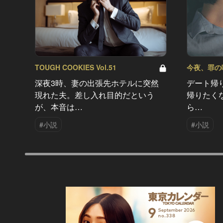
TOUGH COOKIES Vol.51
今夜、罪の味を
深夜3時、妻の出張先ホテルに突然
デート帰
現れた夫。差し入れ目的だという
帰りたく
が、本音は…
ら…
#小説
#小説