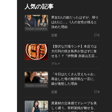
人気の記事
男女3人の旅だったはずが、帰り
は2人に…。1人の女性が残ると
Vol.74
決めた理由
TOUGH COOKIES
恋愛
5
【贅沢な穴場ランチ】本店では
大行列の焼き鳥丼が並ばずに食
せる！？『伊勢廣 赤坂山王店』
へ
グルメ
「今日はたくさん甘えちゃお」
再会した母の無邪気な一言に、
Vol.73
娘が激怒した理由
TOUGH COOKIES
恋愛
9
異素材の立体感でドレープを美
しく纏う。有村架純が魅せる、
Vol.53