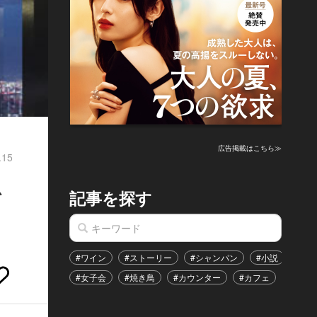
広告掲載はこちら≫
.15
を
記事を探す
#ワイン
#ストーリー
#シャンパン
#小説
#家
#女子会
#焼き鳥
#カウンター
#カフェ
#イベ