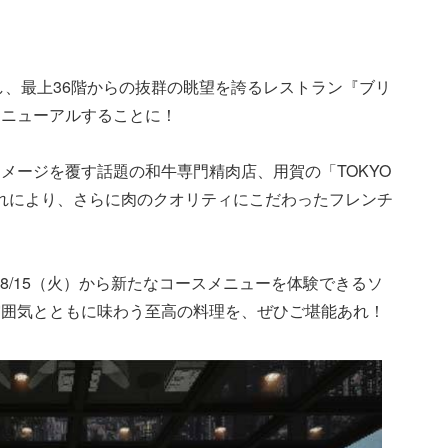
し、最上36階からの抜群の眺望を誇るレストラン『ブリ
リニューアルすることに！
メージを覆す話題の和牛専門精肉店、用賀の「TOKYO
これにより、さらに肉のクオリティにこだわったフレンチ
。
、8/15（火）から新たなコースメニューを体験できるソ
雰囲気とともに味わう至高の料理を、ぜひご堪能あれ！