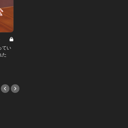
8
男と女の答えあわせ【A】 Vol.308
ってい
結婚願望ゼロだった27歳男性が、交
れた
際2年で突然プロポーズ。彼の心が
変わった“理由”とは
#小説