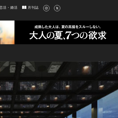
新のグルメ、洗練されたライフスタイル情報
恋活・婚活
月刊誌