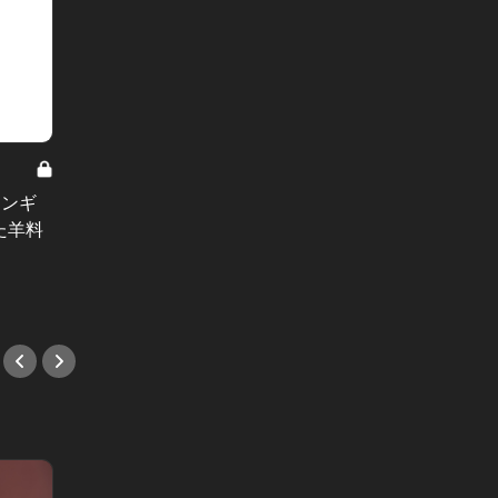
2025年
気付け
Lボーン特集 Vol.4
て何だ
ジンギ
忘年会大歓迎！ 豪快に焼き上げた肉
ス”5選
た羊料
塊で肉会するならこの２軒
#メキ
#肉