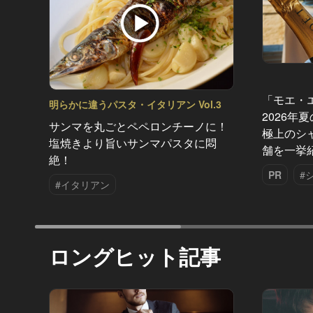
「モエ・
明らかに違うパスタ・イタリアン Vol.3
2026年
サンマを丸ごとペペロンチーノに！
極上のシ
塩焼きより旨いサンマパスタに悶
舗を一挙
絶！
PR
#
#イタリアン
ロングヒット記事