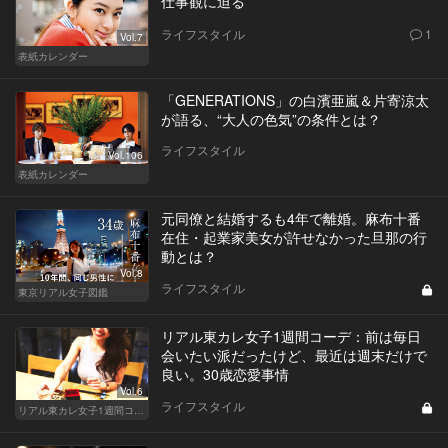
仕事観に迫る
ライフスタイル
1
Vol.7
表紙カレンダー
「GENERATIONS」の白濱亜嵐＆片寄涼太
が語る、“大人の色気”の条件とは？
ライフスタイル
Vol.106
表紙カレンダー
元同僚と結婚するも4年で離婚。麻布十番
在住・起業家美女が許せなかった旦那の行
動とは？
Vol.8
ライフスタイル
東京リアル女子図鑑
リアル東カレ女子1週間コーデ：前は毎日
会いたい派だったけど、最近は週末だけで
良い。30歳恋愛事情
Vol.6
ライフスタイル
リアル東カレ女子1週間コーデ