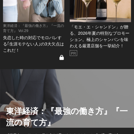
東洋経済：『最強の働き方』『一流の
「モエ・エ・シャンドン」が贈
育て方』 Vol.29
る、2026年夏の特別なプロモー
失恋した時の対応でモロバレす
ション。極上のシャンパンを味
る｢生涯モテない人｣の3大欠点は
わえる厳選店舗を一挙紹介！
これだ！
PR
東洋経済：『最強の働き方』『一
流の育て方』