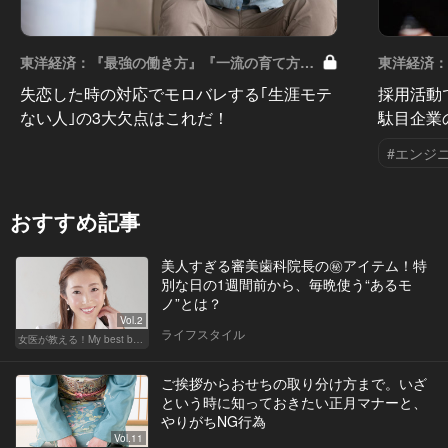
東洋経済：『最強の働き方』『一流の育て方』
東洋経済
Vol.29
Vol.28
失恋した時の対応でモロバレする｢生涯モテ
採用活動
ない人｣の3大欠点はこれだ！
駄目企業
#エンジ
おすすめ記事
美人すぎる審美歯科院長の㊙アイテム！特
別な日の1週間前から、毎晩使う“あるモ
ノ”とは？
Vol.2
ライフスタイル
女医が教える！My best beauty
ご挨拶からおせちの取り分け方まで。いざ
という時に知っておきたい正月マナーと、
やりがちNG行為
Vol.11