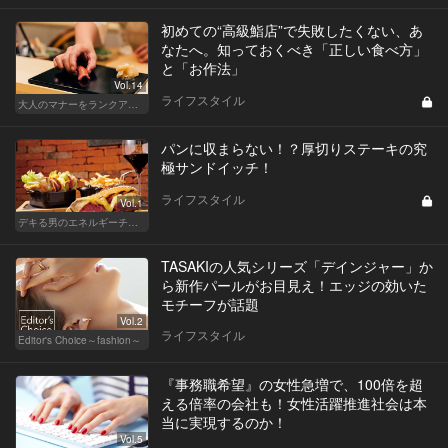
初めての“高級鮨店”で失敗したくない、あ
なたへ。知っておくべき「正しい食べ方」
と「お作法」
Vol.14
ライフスタイル
大人のマナーをランクアップせよ
パンに収まらない！？厚切りステーキの究
極サンドイッチ！
ライフスタイル
Vol.1
デキる男のエネルギーチャージ POWER HOTELS ホテルがサンドイッチブームを牽引する！
TASAKIの人気シリーズ「デインジャー」か
ら新作パールがお目見え！エッジの効いた
モチーフが話題
Vol.2
ライフスタイル
Editor's Choice～fashion～
『事務職希望』の女性急増で、100倍を超
える倍率の会社も！女性活躍推進社会は本
当に実現するのか！
Vol.5