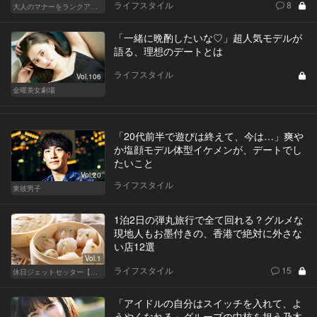
ライフスタイル
8
大人のマナーをランクアップせよ
「一緒に晩酌したいな♡」超人気モデルが
語る、理想のデートとは
ライフスタイル
Vol.106
金曜美女劇場
「20代前半で遊びは終えて、今は…」爽や
か塩顔モデル体型イケメンが、デートでし
たいこと
Vol.20
ライフスタイル
東彼男子
1泊2日の弾丸旅行で全て回れる？グルメな
現地人もお墨付きの、香港で絶対に外さな
い店12選
Vol.1
ライフスタイル
15
休日ジェットセッター【厳選スポット編】
「アイドルの自分はスイッチを入れて、よ
うやくなれる」グループの中核を担う乃木