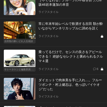
坂46岩本蓮加の本音
ライフスタイル
常に年末年始レベルで飲酒する吉田 類が酔
いながらマンネリカップルに諦めを説く
ライフスタイル
Vol.5
吉田類の酔いどれ人生相談
乗ってるだけで、センスの良さをアピール
できる！ 絶妙なセレクトと褒められるクル
マ４選
Vol.36
ライフスタイル
6
サトータケシと編集部員 船山の"CAR GENTSへの道"
ダイエットで肉体美を手に入れ…。フルー
ツポンチ・村上健志は、色っぽい“イケオ
ジ”だった
ライフスタイル