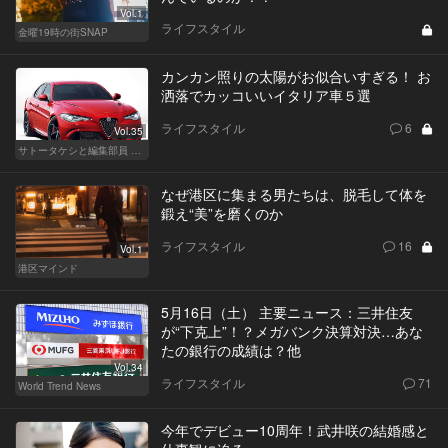
Vol.1
ライフスタイル
金曜19時の街SNAP
カンカン照りの太陽がお似合いすぎる！ お
洒落でカッコいいイタリア車５選
ライフスタイル
6
Vol.35
サトータケシと編集部員 船山の"CAR GENTSへの道"
なぜ港区に集まる男たちは、脱毛して体を
鍛え“美”を磨くのか
ライフスタイル
16
Vol.1
港区マインド
5月16日（土） 主要ニュース：三井住友
が“下克上”！？メガバンク決算対決…あな
たの銀行の成績は？他
Vol.34
ライフスタイル
71
World Trend News
今年でデビュー10周年！武井咲の結婚感と