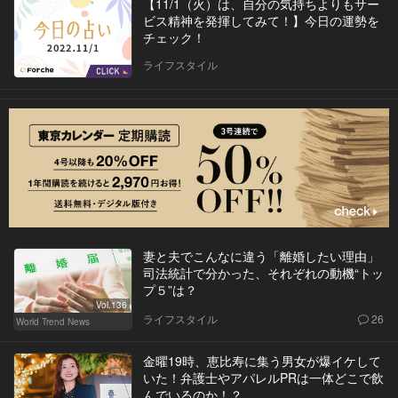
【11/1（火）は、自分の気持ちよりもサー
ビス精神を発揮してみて！】今日の運勢を
チェック！
ライフスタイル
妻と夫でこんなに違う「離婚したい理由」
司法統計で分かった、それぞれの動機“トッ
プ５”は？
Vol.136
ライフスタイル
26
World Trend News
金曜19時、恵比寿に集う男女が爆イケして
いた！弁護士やアパレルPRは一体どこで飲
んでいるのか！？