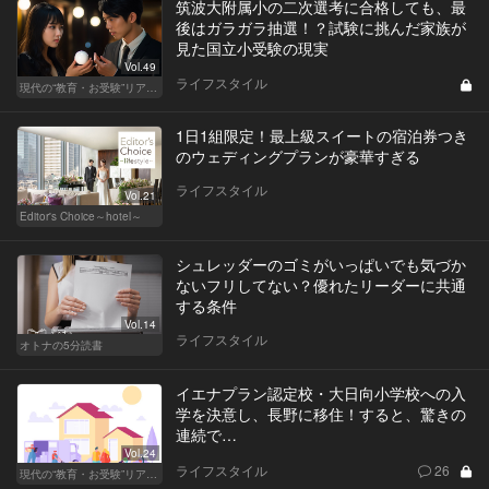
筑波大附属小の二次選考に合格しても、最
後はガラガラ抽選！？試験に挑んだ家族が
見た国立小受験の現実
Vol.49
ライフスタイル
現代の“教育・お受験”リアルドキュメント
1日1組限定！最上級スイートの宿泊券つき
のウェディングプランが豪華すぎる
ライフスタイル
Vol.21
Editor's Choice～hotel～
シュレッダーのゴミがいっぱいでも気づか
ないフリしてない？優れたリーダーに共通
する条件
Vol.14
ライフスタイル
オトナの5分読書
イエナプラン認定校・大日向小学校への入
学を決意し、長野に移住！すると、驚きの
連続で…
Vol.24
ライフスタイル
26
現代の“教育・お受験”リアルドキュメント