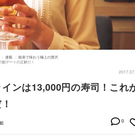
連載
銀座で味わう極上の贅沢
座の鮨デートの正解だ！
2017.07
ンは13,000円の寿司！これ
だ！
0
#鮨