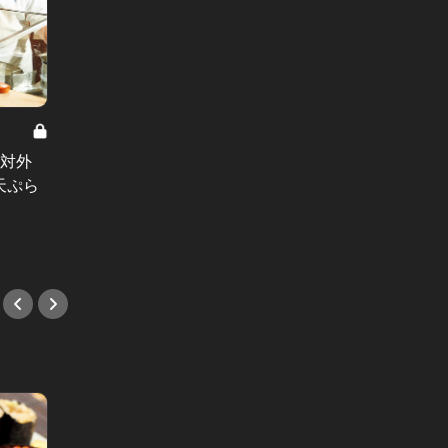
銀座で味わう極上の贅沢 Vol.2
絶対外
銀座のデートに小細工不要！王道感
天ぷら
が相手の心を刺激する、夏デート必
勝レストラン
#デート