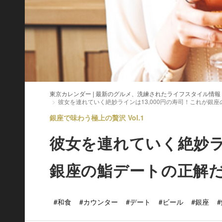
東京カレンダー | 最新のグルメ、洗練されたライフスタイル情報
彼女を連れていく絶妙ラインは13,000円の寿司！これが銀
銀座で味わう極上の贅沢 Vol.1
彼女を連れていく絶妙ライ
銀座の鮨デートの正解
#和食
#カウンター
#デート
#ビール
#銀座