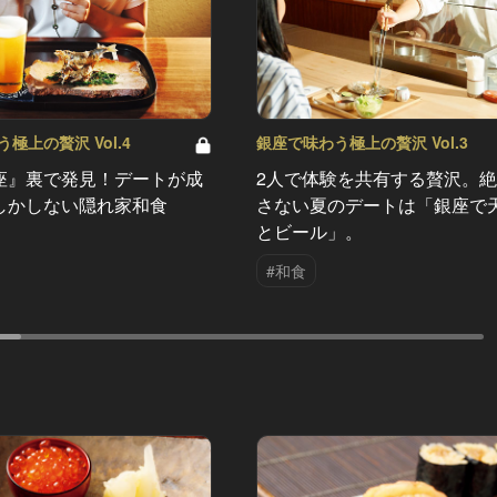
極上の贅沢 Vol.4
銀座で味わう極上の贅沢 Vol.3
座』裏で発見！デートが成
2人で体験を共有する贅沢。
しかしない隠れ家和食
さない夏のデートは「銀座で
とビール」。
#和食