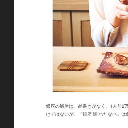
銀座の鮨屋は、品書きがなく、1人前2
けではないが、『銀座 鮨 わたなべ』