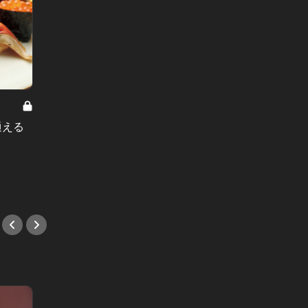
達人たちの夜の“街ブラ” Vol.11
手土産に絶対喜ばれる！清澄白河の
東京ご近所
ココでしか買えない個性派ぞろいの
通える
いま、
逸品4選
セレブ
#清澄白河
を遂げ
#イタ