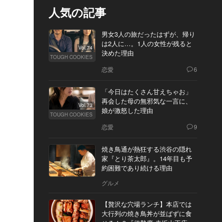
人気の記事
男女3人の旅だったはずが、帰り
は2人に…。1人の女性が残ると
Vol.74
決めた理由
TOUGH COOKIES
恋愛
6
「今日はたくさん甘えちゃお」
再会した母の無邪気な一言に、
Vol.73
娘が激怒した理由
TOUGH COOKIES
恋愛
9
焼き鳥通が熱狂する渋谷の隠れ
家『とり茶太郎』。14年目も予
約困難であり続ける理由
グルメ
【贅沢な穴場ランチ】本店では
大行列の焼き鳥丼が並ばずに食