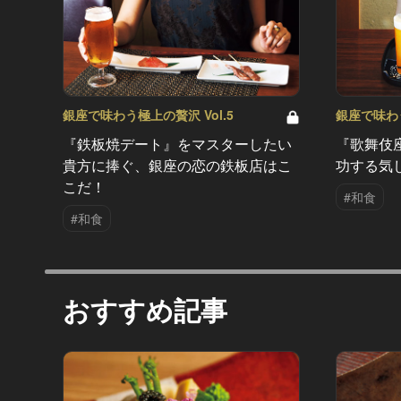
銀座で味わう極上の贅沢 Vol.5
銀座で味わう
『鉄板焼デート』をマスターしたい
『歌舞伎
貴方に捧ぐ、銀座の恋の鉄板店はこ
功する気
こだ！
#和食
#和食
おすすめ記事