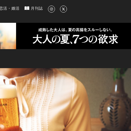
新のグルメ、洗練されたライフスタイル情報
恋活・婚活
月刊誌