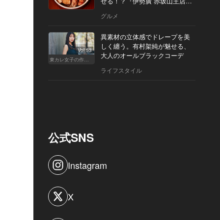
せる！？『伊勢廣 赤坂山王店』
へ
グルメ
異素材の立体感でドレープを美
しく纏う。有村架純が魅せる、
Vol.53
大人のオールブラックコーデ
東カレ女子の作り方
ライフスタイル
公式SNS
Instagram
X