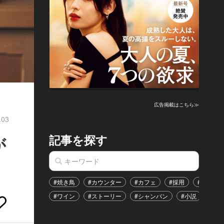
広告掲載はこちら≫
.03
記事を探す
が
#焼き鳥
#カウンター
#カフェ
#採用
#恋愛
#ワイン
#ストーリー
#シャンパン
#小説
#イ