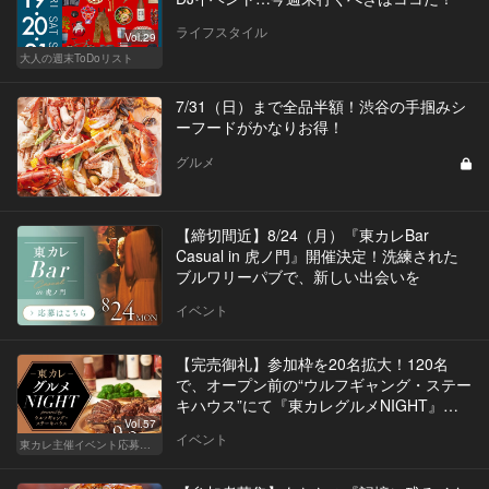
ライフスタイル
Vol.29
大人の週末ToDoリスト
7/31（日）まで全品半額！渋谷の手掴みシ
ーフードがかなりお得！
グルメ
【締切間近】8/24（月）『東カレBar
Casual in 虎ノ門』開催決定！洗練された
ブルワリーパブで、新しい出会いを
イベント
【完売御礼】参加枠を20名拡大！120名
で、オープン前の“ウルフギャング・ステー
キハウス”にて『東カレグルメNIGHT』開
催
Vol.57
イベント
東カレ主催イベント応募詳細記事一覧