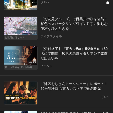
グルメ
「お花見クルーズ」で目黒川の桜を堪能！
桜色のスパークリングワイン片手に楽しむ
優雅なひとときを
Vol.1
ライフスタイル
お花見に行こう！
【受付終了】『東カレBar』5/24(日)に160
名にて開催！広尾の老舗イタリアンで素敵
な出会いを
Vol.83
イベント
東カレ主催イベント応募詳細記事一覧
『港区おじさんトークショー』レポート！
90分完全版も東カレストアで配信開始
51