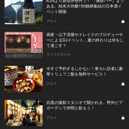
6/29より新宿伊勢丹で！ 『獺祭バー』まで
ある、純米大吟醸150銘柄集結の日本酒イ
ベント開催
グルメ
画家・山下清展やドレイクのプロデューサ
ーによるDJイベント…夏の終わりは何をし
て過ごす？
Vol.9
ライフスタイル
大人の週末ToDoリスト
今すぐ予約するしかない！東カレ読者に豪
華トリュフご飯を無料サービス！
グルメ
目黒の撮影スタジオで開かれる、野外ビア
ガーデンで仲間と飲もう！
グルメ