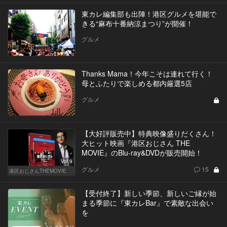
東カレ編集部も出陣！港区グルメを堪能で
きる“麻布十番納涼まつり”が開催！
グルメ
Thanks Mama！今年こそは連れて行く！
母とふたりで楽しめる都内厳選5店
グルメ
【大好評販売中】特典映像盛りだくさん！
大ヒット映画『港区おじさん THE
MOVIE』のBlu-ray&DVDが販売開始！
Vol.9
グルメ
15
港区おじさんTHEMOVIE
【受付終了】新しい季節、新しいご縁が始
まる季節に『東カレBar』で素敵な出会い
を