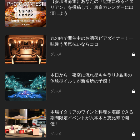
【参加者募集】あなたの『記憶に残るイタ
リアン』を投稿して、東京カレンダーに出
演しよう！
丸の内で開催中のお洒落ビアダイナー！一
味違う暑気払いならココ
グルメ
本日から！夜空に流れ星もキラリ♪品川の
体験型イルミが新名所の予感！
グルメ
本場イタリアのワインと料理を堪能できる
期間限定イベントが六本木と恵比寿で開
催！
グルメ