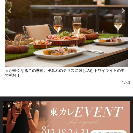
日が長くなるこの季節。夕暮れのテラスに射し込むトワイライトの中
ガ
で乾杯！
1/30