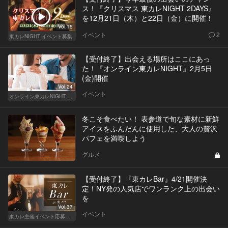
ス！『クリスマス 東カレNIGHT 2DAYS』
を12月21日（木）と22日（金）に開催！
Vol.15
イベント
2
東カレNIGHT イベント募集
【受付終了】出会える場所はここにあっ
た！『オンライン東カレNIGHT』2月5日
(金)開催
Vol.24
イベント
オンライン東カレNIGHT イベント募集
冬こそ食べたい！ 表参道で旬な素材に新鮮
アイスをふんだんに使用した、大人の贅沢
パフェを満喫しよう
グルメ
【受付終了】『東カレBar』4/21開催決
定！NY発の人気店でワンランク上の出会い
を
Vol.37
イベント
東カレ主催イベント応募詳細記事一覧