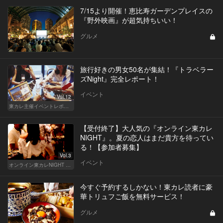
7/15より開催！恵比寿ガーデンプレイスの
『野外映画』が超気持ちいい！
グルメ
旅行好きの男女50名が集結！『トラベラー
ズNight』完全レポート！
イベント
Vol.12
東カレ主催イベントレポート
【受付終了】大人気の『オンライン東カレ
NIGHT』。夏の恋人はまだ貴方を待ってい
る！【参加者募集】
Vol.3
イベント
オンライン東カレNIGHT イベント募集
今すぐ予約するしかない！東カレ読者に豪
華トリュフご飯を無料サービス！
グルメ