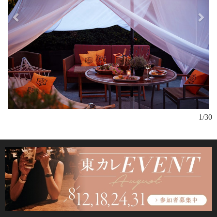
日
1/30
で