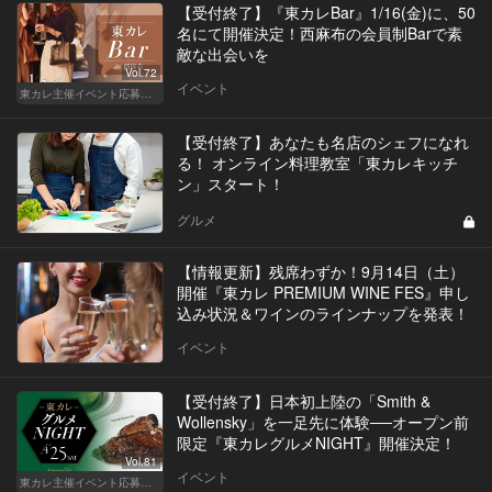
【受付終了】『東カレBar』1/16(金)に、50
名にて開催決定！西麻布の会員制Barで素
敵な出会いを
Vol.72
イベント
東カレ主催イベント応募詳細記事一覧
【受付終了】あなたも名店のシェフになれ
る！ オンライン料理教室「東カレキッチ
ン」スタート！
グルメ
【情報更新】残席わずか！9月14日（土）
開催『東カレ PREMIUM WINE FES』申し
込み状況＆ワインのラインナップを発表！
イベント
【受付終了】日本初上陸の「Smith &
Wollensky」を一足先に体験──オープン前
限定『東カレグルメNIGHT』開催決定！
Vol.81
イベント
東カレ主催イベント応募詳細記事一覧