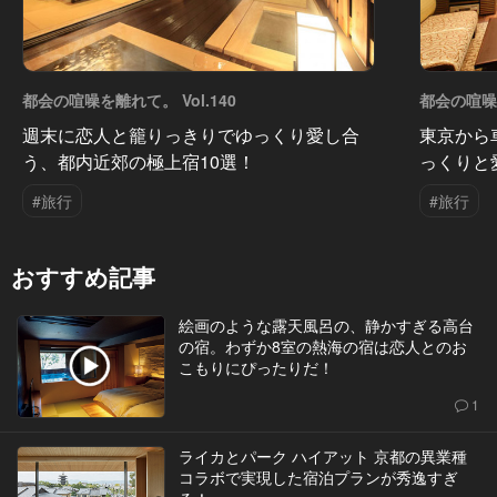
都会の喧噪を離れて。 Vol.140
都会の喧噪を
週末に恋人と籠りっきりでゆっくり愛し合
東京から
う、都内近郊の極上宿10選！
っくりと
#旅行
#旅行
おすすめ記事
絵画のような露天風呂の、静かすぎる高台
の宿。わずか8室の熱海の宿は恋人とのお
こもりにぴったりだ！
1
ライカとパーク ハイアット 京都の異業種
コラボで実現した宿泊プランが秀逸すぎ