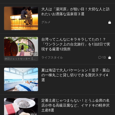
大人は「湯河原」が狙い目！大切な人と訪
れたいお洒落な温泉宿３選
グルメ
台湾ってこんなにキラキラしてたの！？
「ワンランク上の台北旅行」を1泊2日で実
現する厳選12箇所
Vol.2
ライフスタイル
13
休日ジェットセッター【厳選スポット編】
夏は海辺で大人バケーション！逗子・葉山
の一棟丸ごと貸し切りできる贅沢ステイ4
選
定番土産じゃつまらない！とうふ会席の名
店が作る高級豆腐など、イマドキの軽井沢
土産8選
Vol.4