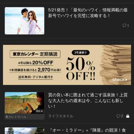
5/21発売！「最旬のハワイ」情報満載の最
新号でハワイを完璧に攻略する！
1
質の良い本に囲まれて過ごす温泉旅！上質
な大人たちの週末は今、こんなにも新し
い！
Vol.4
ライフスタイル
2
東カレトラベル
『オー・ミラドー』×『陣屋』の競演！食