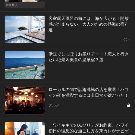
裏軽井沢
客室露天風呂の前には、海が広がる！開放
感がたまらない、大人のための熱海の宿7
選
1
伊豆でしっぽりお籠りデート！恋人と行き
たい絶景＆美食の温泉宿３選
ローカルの間で話題沸騰の店を厳選！ハワ
イの夜を満喫するには非日常が鍵だった！
グルメ
「ワイキキでのんびり」がお約束。ハワイ
初日の理想的な過ごし方を東カレがナビゲ