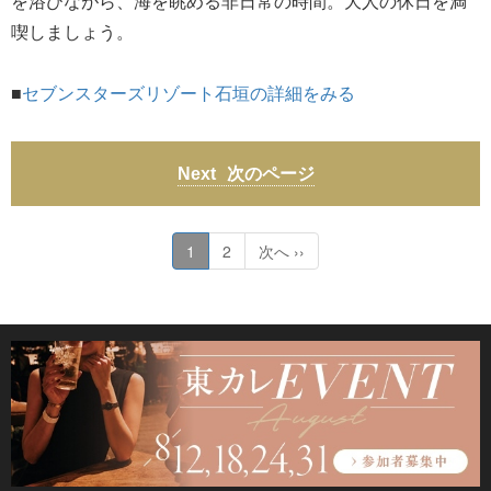
を浴びながら、海を眺める非日常の時間。大人の休日を満
喫しましょう。
■
セブンスターズリゾート石垣の詳細をみる
次のページ
1
2
次へ ››