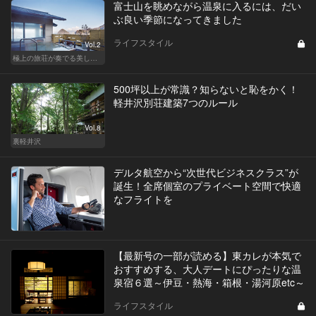
富士山を眺めながら温泉に入るには、だい
ぶ良い季節になってきました
ライフスタイル
Vol.2
極上の旅荘が奏でる美しき寛ぎ
500坪以上が常識？知らないと恥をかく！
軽井沢別荘建築7つのルール
Vol.8
裏軽井沢
デルタ航空から“次世代ビジネスクラス”が
誕生！全席個室のプライベート空間で快適
なフライトを
【最新号の一部が読める】東カレが本気で
おすすめする、大人デートにぴったりな温
泉宿６選～伊豆・熱海・箱根・湯河原etc～
ライフスタイル