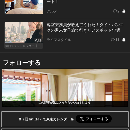
ート！
グルメ
2
客室乗務員が教えてくれた！タイ・バンコ
クの週末女子旅で行きたいスポット17選
ライフスタイル
11
Vol.3
休日ジェットセッター【厳選スポット編】
フォローする
この記事が気に入ったらいいね！しよう
X（旧Twitter）で東京カレンダーを