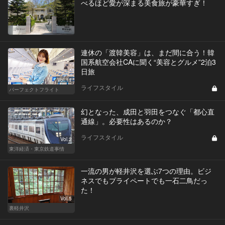
べるほど愛が深まる美食旅が豪華すぎ！
連休の「渡韓美容」は、まだ間に合う！韓
国系航空会社CAに聞く“美容とグルメ”2泊3
日旅
Vol.11
ライフスタイル
パーフェクトフライト
幻となった、成田と羽田をつなぐ「都心直
通線」。必要性はあるのか？
ライフスタイル
Vol.2
東洋経済・東京鉄道事情
一流の男が軽井沢を選ぶ7つの理由。ビジ
ネスでもプライペートでも一石二鳥だっ
た！
Vol.5
裏軽井沢