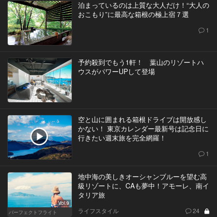
泊まっているのは上質な大人だけ！“大人の
おこもり”に最高な箱根の極上宿７選
1
予約殺到でもう1軒！ 葉山のリゾートハ
ウスがパワーUPして登場
空と山に囲まれる箱根ドライブは開放感し
かない！ 東京カレンダー最新号は記念日に
行きたい週末旅を完全網羅！
1
地中海の美しきオーシャンブルーを望む高
級リゾートに、CAも夢中！アモーレ、南イ
タリア旅
Vol.9
ライフスタイル
24
パーフェクトフライト