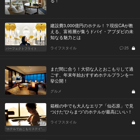
る！
建設費3,000億円のホテル！？現役CAが教
える、富裕層が集うドバイ・アブダビの未
知なる魅力とは
Vol.6
ライフスタイル
25
パーフェクトフライト
まだ間に合う！大切な人とおこもりして過
ごす、年末年始おすすめホテルプランを一
挙公開！
グルメ
箱根の中でも大人なエリア「仙石原」で見
つけた“ひらまつ”のホテルが最高にいい！
ライフスタイル
Vol.2
“ホテルでおこもりステイ”が大人デートに最高の選択だ