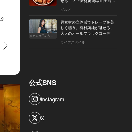
せる！？『伊勢廣 赤坂山王店』
へ
グルメ
19
異素材の立体感でドレープを美
しく纏う。有村架純が魅せる、
Vol.53
大人のオールブラックコーデ
東カレ女子の作り方
ライフスタイル
すすむ
公式SNS
Instagram
X