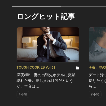
ロングヒット記事
TOUGH COOKIES Vol.51
今夜、罪の味を
深夜3時、妻の出張先ホテルに突然
デート帰
現れた夫。差し入れ目的だという
帰りたく
が、本音は…
ら…
#小説
#小説