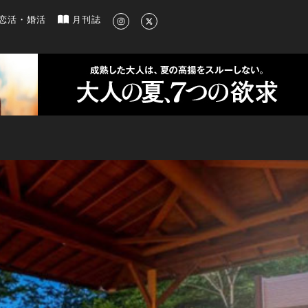
新のグルメ、洗練されたライフスタイル情報
恋活・婚活
月刊誌