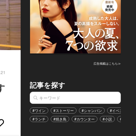
広告掲載はこちら≫
.21
記事を探す
す
#ワイン
#ストーリー
#シャンパン
#イベント
#ランチ
#焼き鳥
#カウンター
#小説
#恋愛