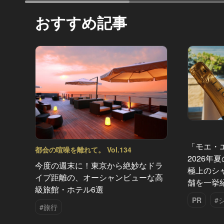
おすすめ記事
「モエ・
都会の喧噪を離れて。 Vol.134
2026年
今度の週末に！東京から絶妙なドラ
極上のシ
イブ距離の、オーシャンビューな高
舗を一挙
級旅館・ホテル6選
PR
#
#旅行