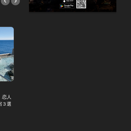
休日ジェッ
！恋人
まだ間に合う！大切な人とおこもり
日帰り
宿３選
して過ごす、年末年始おすすめホテ
た！？
ルプランを一挙公開！
味わい
#旅行
#旅行