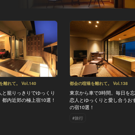
離れて。 Vol.140
都会の喧噪を離れて。 Vol.138
人と籠りっきりでゆっくり
東京から車で3時間。毎日を
、都内近郊の極上宿10選！
恋人とゆっくりと愛し合うお
の宿10選！
#旅行