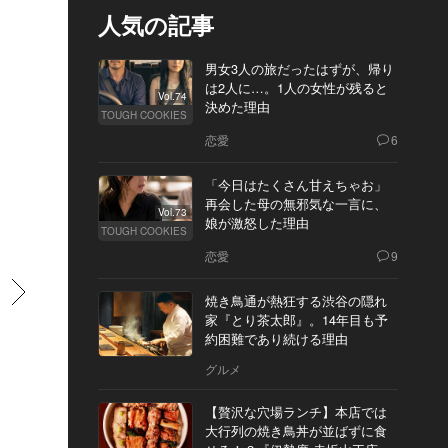
人気の記事
男女3人の旅だったはずが、帰り
は2人に…。1人の女性が残ると
Vol.74
決めた理由
TOUGH COOKIES
恋愛
6
「今日はたくさん甘えちゃお」
再会した母の無邪気な一言に、
Vol.73
娘が激怒した理由
TOUGH COOKIES
恋愛
9
すすむ
焼き鳥通が熱狂する渋谷の隠れ
家『とり茶太郎』。14年目も予
約困難であり続ける理由
グルメ
【贅沢な穴場ランチ】本店では
大行列の焼き鳥丼が並ばずに食