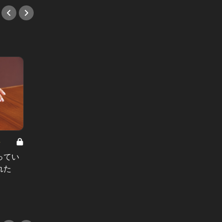
8
男と女の答えあわせ【A】 Vol.308
ってい
結婚願望ゼロだった27歳男性が、交
れた
際2年で突然プロポーズ。彼の心が
変わった“理由”とは
#小説