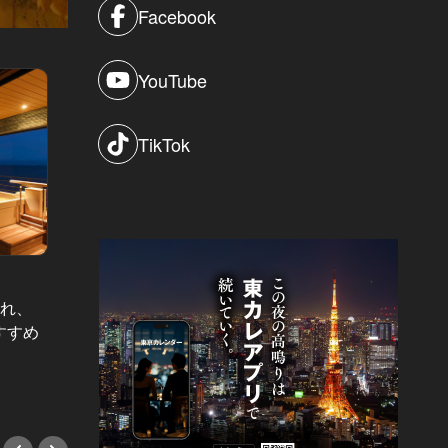
Facebook
YouTube
TikTok
都会の喧噪を離れて。 Vol.137
都会の喧噪
忘れ、
恋人と箱根・強羅で泊まるならこ
暑くな
すすめ
こ！おすすめの高級旅館5選！
過ごす
選！
#旅行
#旅行