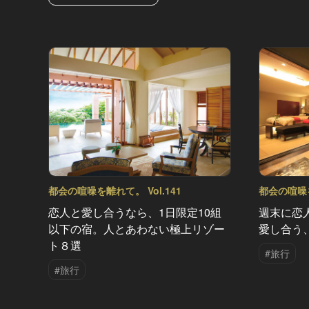
都会の喧噪を離れて。 Vol.141
都会の喧噪を
恋人と愛し合うなら、1日限定10組
週末に恋
以下の宿。人とあわない極上リゾー
愛し合う
ト８選
#旅行
#旅行