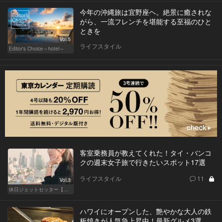
今年の沖縄旅は宜野座ヘ。絶景に癒されな
がら、一流フレンチを堪能する至福のひと
ときを
Vol.5
ライフスタイル
Editor's Choice～hotel～
客室乗務員が教えてくれた！タイ・バンコ
クの週末女子旅で行きたいスポット17選
ライフスタイル
11
Vol.3
休日ジェットセッター【厳選スポット編】
ハワイにオープンした、艶やかな大人の鉄
板焼きが人気急上昇中！最新グルメ3選