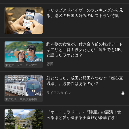
トリップアドバイザーのランキングから見
る、港区の外国人好みのレストラン特集
約４割の女性が、付き合う前の旅行デート
はアリと回答！彼女たちが「遠出でもOK」
と語ったワケとは？
Vol.5
恋愛
東京デートコース～アプリで始まる恋～
幻となった、成田と羽田をつなぐ「都心直
通線」。必要性はあるのか？
ライフスタイル
Vol.2
東洋経済・東京鉄道事情
『オー・ミラドー』×『陣屋』の競演！食
べるほど愛が深まる美食旅が豪華すぎ！