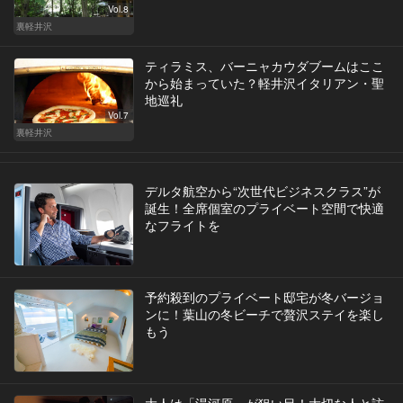
Vol.8
裏軽井沢
ティラミス、バーニャカウダブームはここ
から始まっていた？軽井沢イタリアン・聖
地巡礼
Vol.7
裏軽井沢
デルタ航空から“次世代ビジネスクラス”が
誕生！全席個室のプライベート空間で快適
なフライトを
予約殺到のプライベート邸宅が冬バージョ
ンに！葉山の冬ビーチで贅沢ステイを楽し
もう