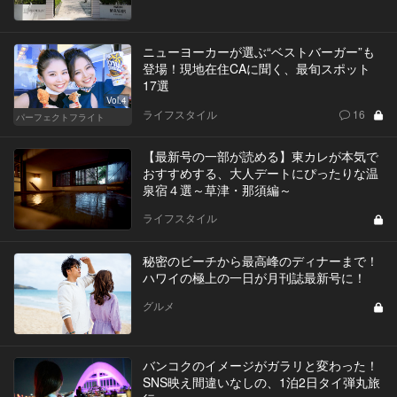
ニューヨーカーが選ぶ“ベストバーガー”も
登場！現地在住CAに聞く、最旬スポット
17選
Vol.4
ライフスタイル
16
パーフェクトフライト
【最新号の一部が読める】東カレが本気で
おすすめする、大人デートにぴったりな温
泉宿４選～草津・那須編～
ライフスタイル
秘密のビーチから最高峰のディナーまで！
ハワイの極上の一日が月刊誌最新号に！
グルメ
バンコクのイメージがガラリと変わった！
SNS映え間違いなしの、1泊2日タイ弾丸旅