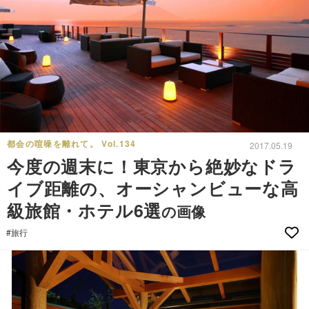
都会の喧噪を離れて。 Vol.134
2017.05.19
今度の週末に！東京から絶妙なドラ
イブ距離の、オーシャンビューな高
級旅館・ホテル6選
の画像
#旅行