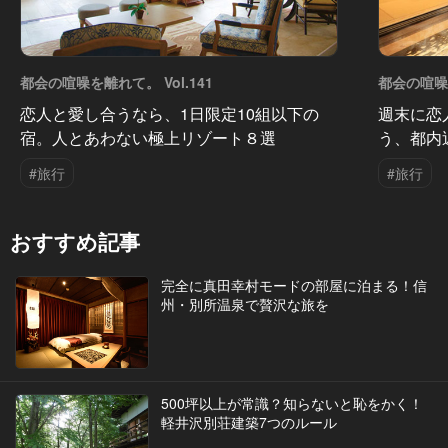
都会の喧噪を離れて。 Vol.141
都会の喧噪を
恋人と愛し合うなら、1日限定10組以下の
週末に恋
宿。人とあわない極上リゾート８選
う、都内
#旅行
#旅行
おすすめ記事
完全に真田幸村モードの部屋に泊まる！信
州・別所温泉で贅沢な旅を
500坪以上が常識？知らないと恥をかく！
軽井沢別荘建築7つのルール