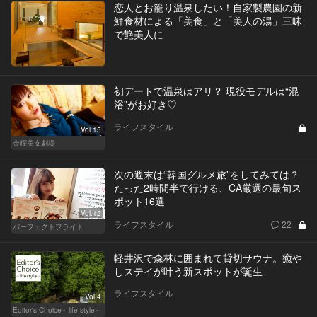
恋人とお籠り温泉したい！自家製農園の新
鮮食材による「美食」と「美人の湯」三昧
で艶美人に
初デートで温泉はアリ？ 現役モデルは“混
浴”がお好き♡
ライフスタイル
Vol.15
金曜美女劇場
次の週末は“韓国グルメ旅”をしてみては？
たった2時間半で行ける、CA厳選の最旬ス
ポット16選
Vol.12
ライフスタイル
22
パーフェクトフライト
軽井沢で森林に囲まれて貸切サウナ。癒や
しステイが叶う新スポットが誕生
ライフスタイル
Vol.4
Editor's Choice～life style～