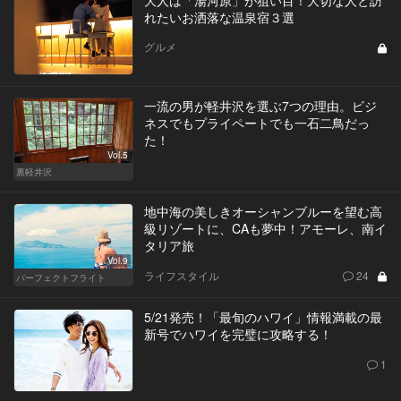
大人は「湯河原」が狙い目！大切な人と訪
れたいお洒落な温泉宿３選
グルメ
一流の男が軽井沢を選ぶ7つの理由。ビジ
ネスでもプライペートでも一石二鳥だっ
た！
Vol.5
裏軽井沢
地中海の美しきオーシャンブルーを望む高
級リゾートに、CAも夢中！アモーレ、南イ
タリア旅
Vol.9
ライフスタイル
24
パーフェクトフライト
5/21発売！「最旬のハワイ」情報満載の最
新号でハワイを完璧に攻略する！
1