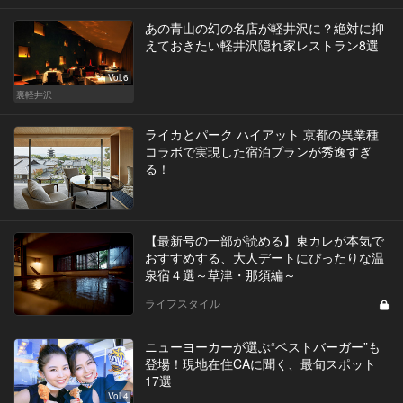
あの青山の幻の名店が軽井沢に？絶対に抑
えておきたい軽井沢隠れ家レストラン8選
Vol.6
裏軽井沢
ライカとパーク ハイアット 京都の異業種
コラボで実現した宿泊プランが秀逸すぎ
る！
【最新号の一部が読める】東カレが本気で
おすすめする、大人デートにぴったりな温
泉宿４選～草津・那須編～
ライフスタイル
ニューヨーカーが選ぶ“ベストバーガー”も
登場！現地在住CAに聞く、最旬スポット
17選
Vol.4