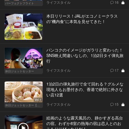
ライフスタイル
16
パーフェクトフライト
本日リリース！JALがエコノミークラス
の”機内食”に本気を見せてきた！
バンコクのイメージがガラリと変わった！
SNS映え間違いなしの、1泊2日タイ弾丸旅
行
Vol.3
ライフスタイル
17
休日ジェットセッター
1泊2日の弾丸旅行で全て回れる？グルメな
現地人もお墨付きの、香港で絶対に外さな
い店12選
Vol.1
ライフスタイル
15
休日ジェットセッター【厳選スポット編】
絵画のような露天風呂の、静かすぎる高台
の宿。わずか8室の熱海の宿は恋人とのお
こもりにぴったりだ！