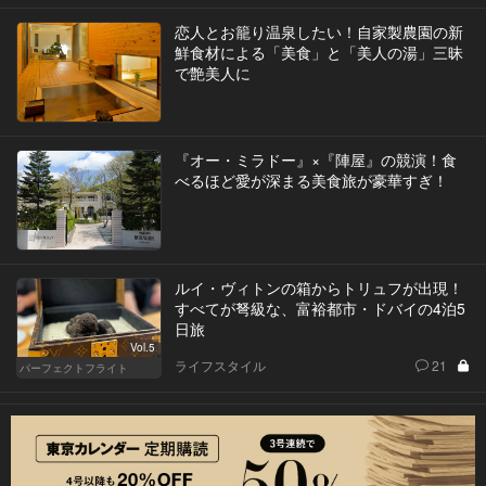
恋人とお籠り温泉したい！自家製農園の新
鮮食材による「美食」と「美人の湯」三昧
で艶美人に
『オー・ミラドー』×『陣屋』の競演！食
べるほど愛が深まる美食旅が豪華すぎ！
ルイ・ヴィトンの箱からトリュフが出現！
すべてが弩級な、富裕都市・ドバイの4泊5
日旅
Vol.5
ライフスタイル
21
パーフェクトフライト