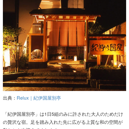
出典：
Relux｜紀伊国屋別亭
「紀伊国屋別亭」は1日5組のみに許された大人のためだけ
の贅沢な宿。足を踏み入れた先に広がる上質な和の空間が