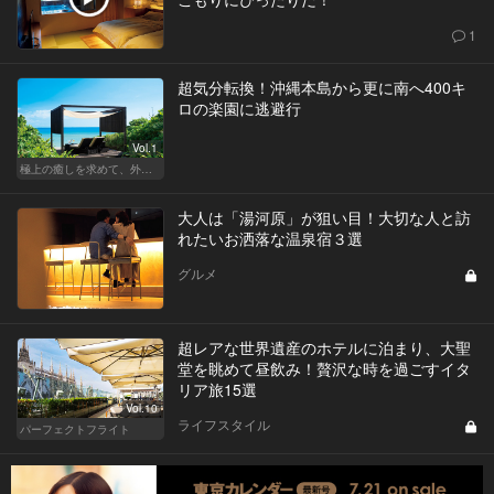
1
超気分転換！沖縄本島から更に南へ400キ
ロの楽園に逃避行
Vol.1
極上の癒しを求めて、外さない日本の名宿
大人は「湯河原」が狙い目！大切な人と訪
れたいお洒落な温泉宿３選
グルメ
超レアな世界遺産のホテルに泊まり、大聖
堂を眺めて昼飲み！贅沢な時を過ごすイタ
リア旅15選
Vol.10
ライフスタイル
パーフェクトフライト