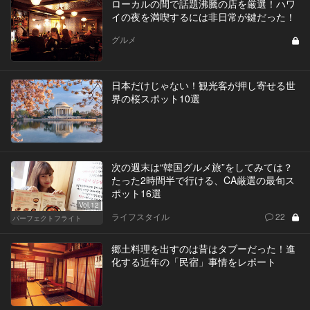
ローカルの間で話題沸騰の店を厳選！ハワ
イの夜を満喫するには非日常が鍵だった！
グルメ
日本だけじゃない！観光客が押し寄せる世
界の桜スポット10選
次の週末は“韓国グルメ旅”をしてみては？
たった2時間半で行ける、CA厳選の最旬ス
ポット16選
Vol.12
ライフスタイル
22
パーフェクトフライト
郷土料理を出すのは昔はタブーだった！進
化する近年の「民宿」事情をレポート