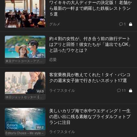
ワイキキの大人ディナーの決定版！ 老舗か
ら最新の一軒まで網羅した鉄板レストラン
５選
グルメ
1
約４割の女性が、付き合う前の旅行デート
はアリと回答！彼女たちが「遠出でもOK」
と語ったワケとは？
Vol.5
恋愛
東京デートコース～アプリで始まる恋～
客室乗務員が教えてくれた！タイ・バンコ
クの週末女子旅で行きたいスポット17選
ライフスタイル
11
Vol.3
休日ジェットセッター【厳選スポット編】
美しいカリブ海で水中ウエディング！一生
の思い出に残る素敵なブライダルフォトプ
ランに注目
Vol.2
ライフスタイル
Editor's Choice～life style～