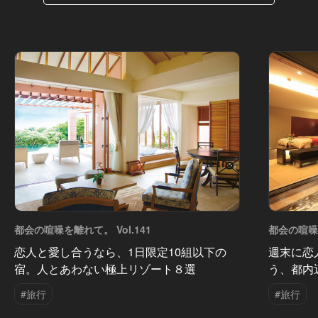
都会の喧噪を離れて。 Vol.141
都会の喧噪を
恋人と愛し合うなら、1日限定10組以下の
週末に恋
宿。人とあわない極上リゾート８選
う、都内
#旅行
#旅行