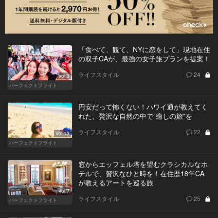
「食べて、観て、NYに恋をして」現地在住
の双子CAが、最強の女子旅プランを提案！
ライフスタイル
24
Vol.3
パーフェクトフライト
円安だって怖くない！ハワイ通が教えてく
れた、贅沢な自然の中で“癒しの旅”を
ライフスタイル
22
Vol.13
パーフェクトフライト
窓からエッフェル塔を望むクラシカルなホ
テルで、贅沢なひと時を！在住歴18年CA
が教えるアートを巡る旅
Vol.7
ライフスタイル
25
パーフェクトフライト