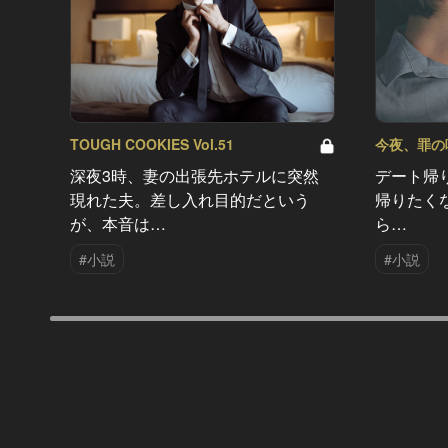
TOUGH COOKIES Vol.51
今夜、罪の味を
深夜3時、妻の出張先ホテルに突然
デート帰
現れた夫。差し入れ目的だという
帰りたく
が、本音は…
ら…
#小説
#小説