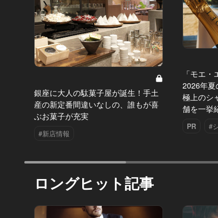
「モエ・
2026年
銀座に大人の駄菓子屋が誕生！手土
極上のシ
産の新定番間違いなしの、誰もが喜
舗を一挙
ぶお菓子が充実
PR
#
#新店情報
ロングヒット記事