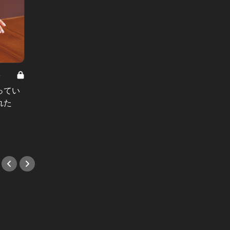
8
男と女の答えあわせ【A】 Vol.308
ってい
結婚願望ゼロだった27歳男性が、交
れた
際2年で突然プロポーズ。彼の心が
変わった“理由”とは
#小説