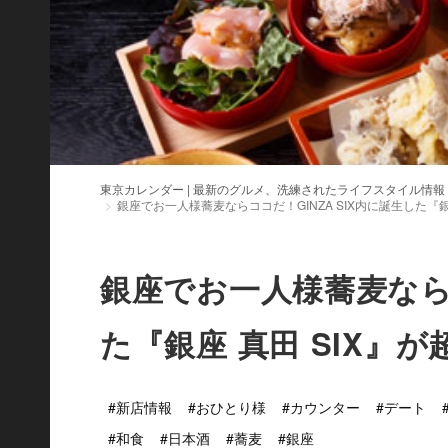
東京カレンダー | 最新のグルメ、洗練されたライフスタイル情報
銀座でお一人様蕎麦ならココだ！GINZA SIX内に誕生した『銀
銀座でお一人様蕎麦ならコ
た『銀座 真田 SIX』
#新店情報
#おひとり様
#カウンター
#デート
#和食
#日本酒
#蕎麦
#銀座