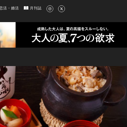
新のグルメ、洗練されたライフスタイル情報
恋活・婚活
月刊誌