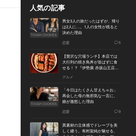
人気の記事
男女3人の旅だったはずが、帰り
は2人に…。1人の女性が残ると
Vol.74
決めた理由
TOUGH COOKIES
恋愛
5
【贅沢な穴場ランチ】本店では
大行列の焼き鳥丼が並ばずに食
せる！？『伊勢廣 赤坂山王店』
へ
グルメ
「今日はたくさん甘えちゃお」
再会した母の無邪気な一言に、
Vol.73
娘が激怒した理由
TOUGH COOKIES
恋愛
9
異素材の立体感でドレープを美
しく纏う。有村架純が魅せる、
Vol.53