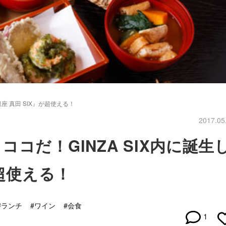
座 真田 SIX』が超使える！
2017.05
コだ！GINZA SIX内に誕生
が超使える！
#ランチ
#ワイン
#会食
1