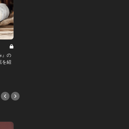
ひと足早いクリスマスディナーにも
「オー
オススメ！美しいひと皿がデートを
を席巻
み』の
盛り上げる、新星レストラン5軒
で“1万
店を紹
#新店情報
#鮨