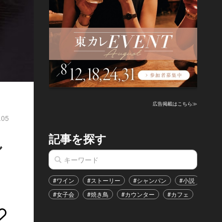
広告掲載はこちら≫
.05
記事を探す
し
#ワイン
#ストーリー
#シャンパン
#小説
#家
#女子会
#焼き鳥
#カウンター
#カフェ
#イベ