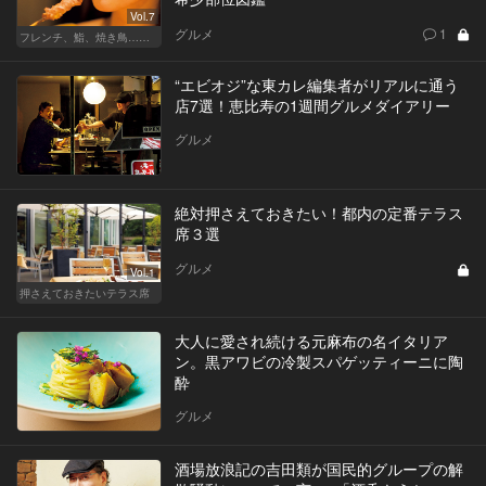
Vol.7
グルメ
1
フレンチ、鮨、焼き鳥…グルメなら知っておきたい知識
“エビオジ”な東カレ編集者がリアルに通う
店7選！恵比寿の1週間グルメダイアリー
グルメ
絶対押さえておきたい！都内の定番テラス
席３選
グルメ
Vol.1
押さえておきたいテラス席
大人に愛され続ける元麻布の名イタリア
ン。黒アワビの冷製スパゲッティーニに陶
酔
グルメ
酒場放浪記の吉田類が国民的グループの解