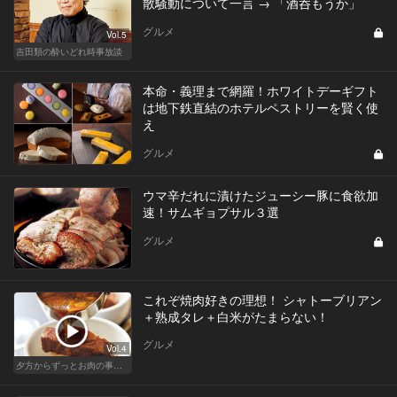
散騒動について一言 → 「酒呑もうか」
グルメ
Vol.5
吉田類の酔いどれ時事放談
本命・義理まで網羅！ホワイトデーギフト
は地下鉄直結のホテルペストリーを賢く使
え
グルメ
ウマ辛だれに漬けたジューシー豚に食欲加
速！サムギョプサル３選
グルメ
これぞ焼肉好きの理想！ シャトーブリアン
＋熟成タレ＋白米がたまらない！
グルメ
Vol.4
夕方からずっとお肉の事を考えてる貴方へ