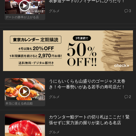
表参道デートのフィナーレにぴったり！
グルメ
3
Vol.18
デートの勝率が上がる店
うにもいくらも山盛りのゴージャス太巻
き！今一番勢いがある若手の寿司店だ！
グルメ
2
Vol.22
本当に使える絶品鮨
カウンター鮨デートの切り札はここだ！緊
張せずに実力派の握りが楽しめる名店
グルメ