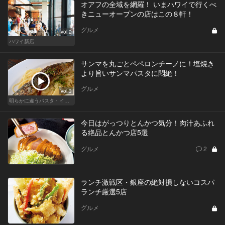
オアフの全域を網羅！ いまハワイで行くべ
きニューオープンの店はこの８軒！
グルメ
Vol.2
ハワイ新店
サンマを丸ごとペペロンチーノに！塩焼き
より旨いサンマパスタに悶絶！
グルメ
Vol.3
明らかに違うパスタ・イタリアン
今日はがっつりとんかつ気分！肉汁あふれ
る絶品とんかつ店5選
グルメ
2
ランチ激戦区・銀座の絶対損しないコスパ
ランチ厳選5店
グルメ