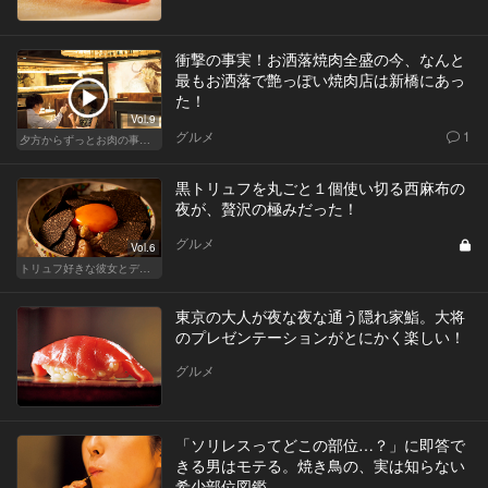
衝撃の事実！お洒落焼肉全盛の今、なんと
最もお洒落で艶っぽい焼肉店は新橋にあっ
た！
Vol.9
グルメ
1
夕方からずっとお肉の事を考えてる貴方へ
黒トリュフを丸ごと１個使い切る西麻布の
夜が、贅沢の極みだった！
グルメ
Vol.6
トリュフ好きな彼女とデートにおすすめ！東京の人気店
東京の大人が夜な夜な通う隠れ家鮨。大将
のプレゼンテーションがとにかく楽しい！
グルメ
「ソリレスってどこの部位…？」に即答で
きる男はモテる。焼き鳥の、実は知らない
希少部位図鑑