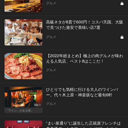
グルメ
高級ネタが8貫で600円！コスパ天国、大阪
で見つけた激安で美味い店7選
グルメ
【2022年総まとめ】極上の肉グルメが味わ
える人気店、ベスト8はここだ！
グルメ
ひとりでも気軽に行ける大人のワインバ
ー。代々木上原・神楽坂など最旬6軒
グルメ
Vol.1
「ワイン」がある夜。
“まい泉通り”に誕生した正統派フレンチは