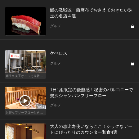
鮨の激戦区・西麻布でおさえておきたい珠
玉の名店４選
グルメ
ケべロス
グルメ
Vol.2
麻生久美子がこっそり教える「私の秘密ごはん」
1日1組限定の優越感！秘密のバルコニーで
贅沢シャンパンフリーフロー
グルメ
Vol.2
お得なフリーフロー付きで料理が美味しいレストラン
大人の恵比寿使いならここ！シックなデー
トにぴったりのカウンター和食4選