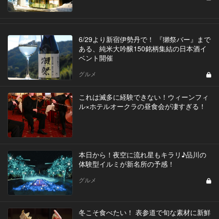
6/29より新宿伊勢丹で！ 『獺祭バー』まで
ある、純米大吟醸150銘柄集結の日本酒イ
ベント開催
グルメ
これは滅多に経験できない！ウィーンフィ
ル×ホテルオークラの昼食会が凄すぎる！
本日から！夜空に流れ星もキラリ♪品川の
体験型イルミが新名所の予感！
グルメ
冬こそ食べたい！ 表参道で旬な素材に新鮮