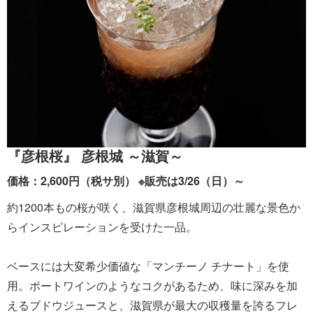
『彦根桜』 彦根城 ～滋賀～
価格：2,600円（税サ別） ※販売は3/26（日）～
約1200本もの桜が咲く、滋賀県彦根城周辺の壮麗な景色か
らインスピレーションを受けた一品。
ベースには大変希少価値な「マンチーノ チナート」を使
用。ポートワインのようなコクがあるため、味に深みを加
えるブドウジュースと、滋賀県が最大の収穫量を誇るフレ