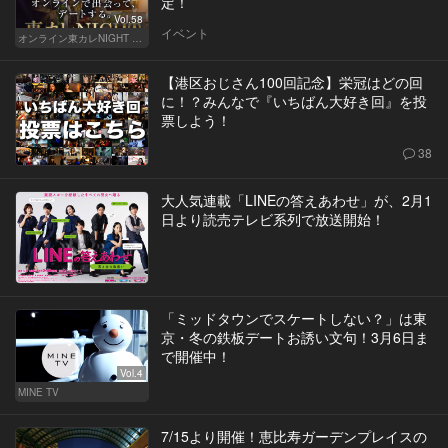
定！
Vol.58
イベント
オンライン東カレNIGHT イベント募集
【港区おじさん100回記念】栄冠はどの回
に！？みんなで『いちばん大好き回』を投
票しよう！
38
大人気連載「LINEの答えあわせ」が、2月1
日より読売テレビ系列で放送開始！
「ミッドタウンでスケートしない？」は東
京・冬の鉄板デートお誘い文句！3月6日ま
で開催中！
Vol.4
MINE TV
7/15より開催！恵比寿ガーデンプレイスの