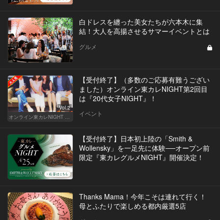
白ドレスを纏った美女たちが六本木に集
結！大人を高揚させるサマーイベントとは
グルメ
【受付終了】（多数のご応募有難うござい
ました）オンライン東カレNIGHT第2回目
は『20代女子NIGHT』！
Vol.2
イベント
オンライン東カレNIGHT イベント募集
【受付終了】日本初上陸の「Smith &
Wollensky」を一足先に体験──オープン前
限定『東カレグルメNIGHT』開催決定！
Thanks Mama！今年こそは連れて行く！
母とふたりで楽しめる都内厳選5店