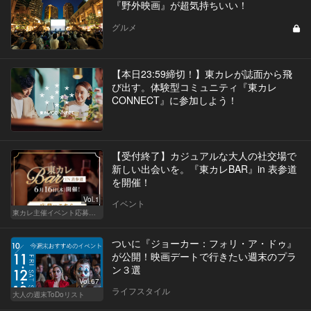
『野外映画』が超気持ちいい！
グルメ
【本日23:59締切！】東カレが誌面から飛
び出す。体験型コミュニティ『東カレ
CONNECT』に参加しよう！
【受付終了】カジュアルな大人の社交場で
新しい出会いを。『東カレBAR』in 表参道
を開催！
Vol.1
イベント
東カレ主催イベント応募詳細記事一覧
ついに『ジョーカー：フォリ・ア・ドゥ』
が公開！映画デートで行きたい週末のプラ
ン３選
Vol.67
ライフスタイル
大人の週末ToDoリスト