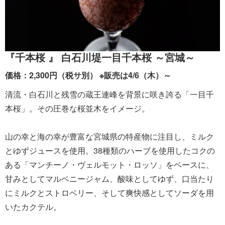
『千本桜 』 白石川堤一目千本桜 ～宮城～
価格：2,300円（税サ別） ※販売は4/6（木）～
清流・白石川と残雪の蔵王連峰を背景に咲き誇る「一目千
本桜」。その圧巻な桜並木をイメージ。
山の幸と海の幸が豊富な宮城県の特産物に注目し、ミルク
とゆずジュースを使用。38種類のハーブを使用したコクの
ある「マンチーノ・ヴェルモット・ロッソ」をベースに、
甘みとしてマルベニージャム、酸味としてゆず、口当たり
にミルクとストロベリー、そして爽快感としてソーダを用
いたカクテル。