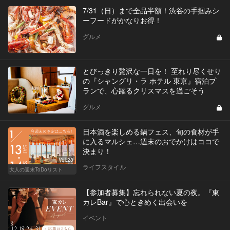
7/31（日）まで全品半額！渋谷の手掴みシ
ーフードがかなりお得！
グルメ
とびっきり贅沢な一日を！ 至れり尽くせり
の『シャングリ・ラ ホテル 東京』宿泊プ
ランで、心躍るクリスマスを過ごそう
グルメ
日本酒を楽しめる鍋フェス、旬の食材が手
に入るマルシェ…週末のおでかけはココで
決まり！
Vol.28
ライフスタイル
大人の週末ToDoリスト
【参加者募集】忘れられない夏の夜。『東
カレBar』で心ときめく出会いを
イベント