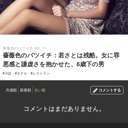
2017.02.26
薔薇色のバツイチ Vol.11
薔薇色のバツイチ：若さとは残酷。女に罪
悪感と謙虚さを抱かせた、6歳下の男
#小説
#ホテル
#レストラン
共感順
新着順
古い順
コメントする
コメントはまだありません。