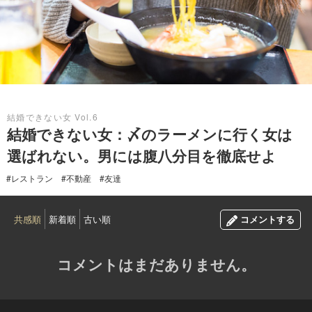
2017.02.22
結婚できない女 Vol.6
結婚できない女：〆のラーメンに行く女は
選ばれない。男には腹八分目を徹底せよ
#レストラン
#不動産
#友達
共感順
新着順
古い順
コメントする
コメントはまだありません。