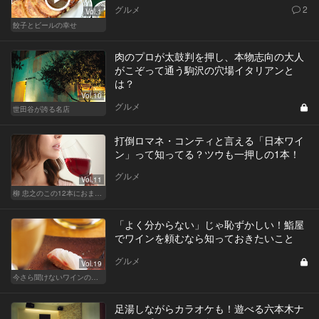
グルメ
2
Vol.1
餃子とビールの幸せ
肉のプロが太鼓判を押し、本物志向の大人
がこぞって通う駒沢の穴場イタリアンと
は？
Vol.10
グルメ
世田谷が誇る名店
打倒ロマネ・コンティと言える「日本ワイ
ン」って知ってる？ツウも一押しの1本！
グルメ
Vol.11
柳 忠之のこの12本におまかせ
「よく分からない」じゃ恥ずかしい！鮨屋
でワインを頼むなら知っておきたいこと
グルメ
Vol.19
今さら聞けないワインの基礎知識
足湯しながらカラオケも！遊べる六本木ナ