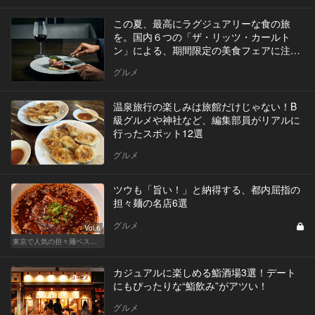
この夏、最高にラグジュアリーな食の旅
を。国内６つの「ザ・リッツ・カールト
ン」による、期間限定の美食フェアに注
目！
グルメ
温泉旅行の楽しみは旅館だけじゃない！B
級グルメや神社など、編集部員がリアルに
行ったスポット12選
グルメ
ツウも「旨い！」と納得する、都内屈指の
担々麺の名店6選
グルメ
Vol.6
東京で人気の担々麺ベストセレクション！
カジュアルに楽しめる鮨酒場3選！デート
にもぴったりな“鮨飲み”がアツい！
グルメ