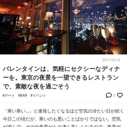
2017.02.12
バレンタインは、気軽にセクシーなディナ
ーを。東京の夜景を一望できるレストラン
で、素敵な夜を過ごそう
#デート
#BAR
#イベント
0
「寒い寒い...」と連発したくなるほど空気の冷たい日が続く
今日この頃だが、寒いのも悪いことばかりではない。空気
が澄んで、その分夜景がもの凄く美しくなるので、夜景デ