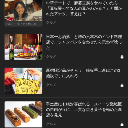
中華デートで、麻婆豆腐を食べていたら
「豆板醤ってなんの豆かわかる？」と聞か
れたアナタ。答えは？
Vol.7
グルメ
グルメトリビア！飲み会やデートで会話のネタになるQ＆A
日本一お洒落！と噂の六本木のインド料理
店で、シャンパンを合わせたら思わず唸っ
た
グルメ
新宿限定品がそろう！鉄板手土産はこの3
施設で手に入れろ！
グルメ
手土産にも絶対喜ばれる！スイーツ激戦区
の自由が丘に、上質な焼き菓子を極めた新
店を発見
グルメ