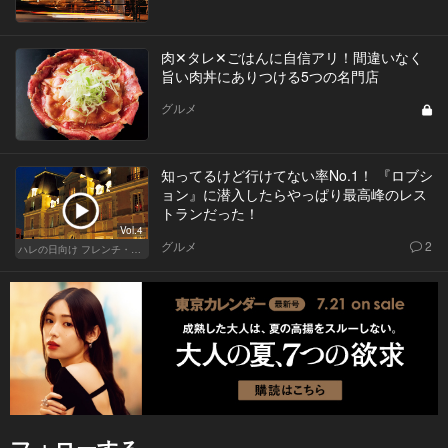
肉✕タレ✕ごはんに自信アリ！間違いなく
旨い肉丼にありつける5つの名門店
グルメ
知ってるけど行けてない率No.1！ 『ロブシ
ョン』に潜入したらやっぱり最高峰のレス
トランだった！
Vol.4
グルメ
2
ハレの日向け フレンチ・高級店