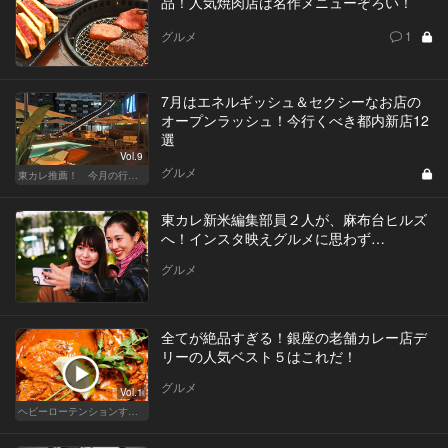
品！人気焼肉店は名作メニューぞろい！
グルメ
1
7月はエネルギッシュ＆セクシーなお店の
オープンラッシュ！今行くべき都内新店12
選
Vol.9
グルメ
東カレ推薦！ 今月の行くべき店
東カレ新米編集部員２人が、麻布台ヒルズ
へ！インスタ映えグルメに思わず…
グルメ
全てが絶品すぎる！銀座の老舗カレー店デ
リーの人気ベスト５はこれだ！
グルメ
Vol.1
ヘビーローテンションするカレー