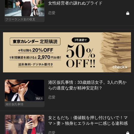
女性経営者の譲れぬプライド
恋愛
Vol.5
フリーランス女の収支
港区仮氏事情：33歳婚活女子。3人の男か
らの適度な愛が精神安定剤？
恋愛
Vol.1
港区仮氏事情
女ともだち：価値観を押し付けないで！マ
マ＞妻＞独身ヒエラルキーに感じる違和感
恋愛
Vol.3