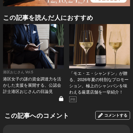
この記事を読んだ人におすすめ
港区おじさん Vol.5
「モエ・エ・シャンドン」が贈
港区女子の謎の資金調達力を活
る、2026年夏の特別なプロモー
かした支援を展開する、公認会
ション。極上のシャンパンを味
計士港区おじさんの目論見
わえる厳選店舗を一挙紹介！
PR
この記事へのコメント
コメントする