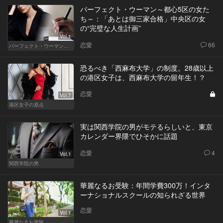
パーフェクト・ウーマン～都心5区の女た
ち～：「あとは御三家合格」中央区の女
の“完璧な人生計画”
Vol.1
恋愛
66
パーフェクト・ウーマン～都心5区の女たち～
恐るべき「西麻布大学」の制度。28歳以上
の港区女子は、西麻布大学の留年生！？
恋愛
Vol.7
港区女子の原点
実は関西学院の男がモテるらしいと、東京
カレンダー界隈でひそかに話題
恋愛
4
Vol.1
関西学院の男
華麗なるお受験：年間学費300万！インタ
ーナショナルスクールの知られざる世界
恋愛
Vol.1
華麗なるお受験