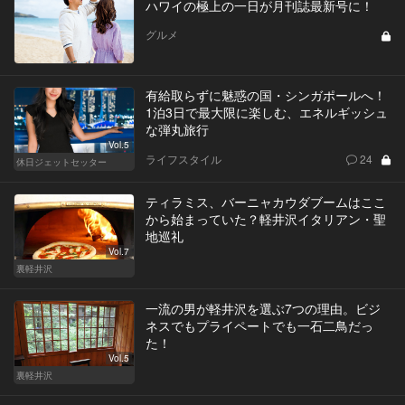
ハワイの極上の一日が月刊誌最新号に！
グルメ
有給取らずに魅惑の国・シンガポールへ！
1泊3日で最大限に楽しむ、エネルギッシュ
な弾丸旅行
Vol.5
ライフスタイル
24
休日ジェットセッター
ティラミス、バーニャカウダブームはここ
から始まっていた？軽井沢イタリアン・聖
地巡礼
Vol.7
裏軽井沢
一流の男が軽井沢を選ぶ7つの理由。ビジ
ネスでもプライペートでも一石二鳥だっ
た！
Vol.5
裏軽井沢