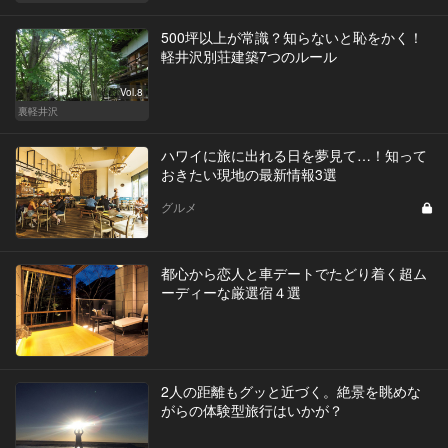
500坪以上が常識？知らないと恥をかく！
軽井沢別荘建築7つのルール
Vol.8
裏軽井沢
ハワイに旅に出れる日を夢見て…！知って
おきたい現地の最新情報3選
グルメ
都心から恋人と車デートでたどり着く超ム
ーディーな厳選宿４選
2人の距離もグッと近づく。絶景を眺めな
がらの体験型旅行はいかが？