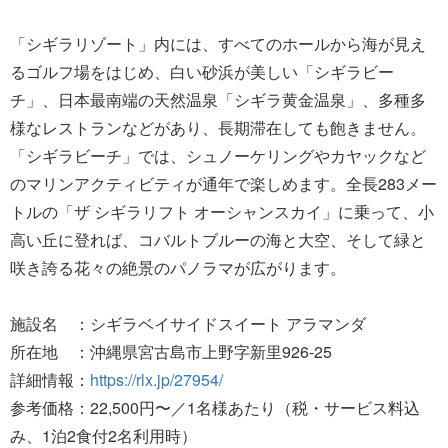
「シギラリゾート」内には、すべてのホールから海が見え
るゴルフ場をはじめ、白い砂浜が美しい「シギラビー
チ」、日本最南端の天然温泉「シギラ黄金温泉」、多種多
様なレストランなどがあり、長期滞在しても飽きません。
「シギラビーチ」では、シュノーケリングやカヤックなど
のマリンアクティビティが通年で楽しめます。全長283メー
トルの「ザ シギラリフト オーシャンスカイ」に乗って、小
高い丘に登れば、コバルトブルーの海と大空、そして緑と
咲き誇る花々の絶景のパノラマが広がります。
施設名 ：シギラベイサイドスイート アラマンダ
所在地 ：沖縄県宮古島市上野字新里926-25
詳細情報：
https://rlx.jp/27954/
参考価格：22,500円〜／1名様あたり（税・サービス料込
み、1泊2食付2名利用時）