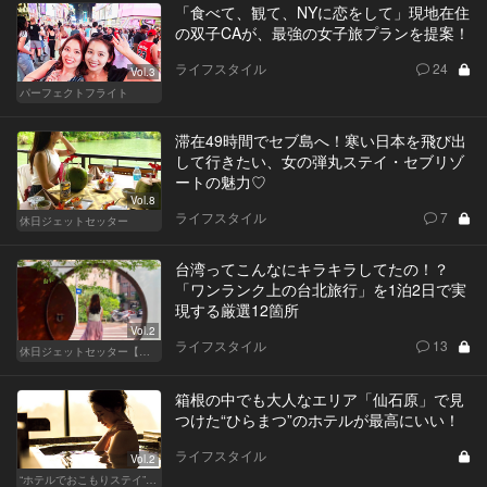
「食べて、観て、NYに恋をして」現地在住
の双子CAが、最強の女子旅プランを提案！
ライフスタイル
24
Vol.3
パーフェクトフライト
滞在49時間でセブ島へ！寒い日本を飛び出
して行きたい、女の弾丸ステイ・セブリゾ
ートの魅力♡
Vol.8
ライフスタイル
7
休日ジェットセッター
台湾ってこんなにキラキラしてたの！？
「ワンランク上の台北旅行」を1泊2日で実
現する厳選12箇所
Vol.2
ライフスタイル
13
休日ジェットセッター【厳選スポット編】
箱根の中でも大人なエリア「仙石原」で見
つけた“ひらまつ”のホテルが最高にいい！
ライフスタイル
Vol.2
“ホテルでおこもりステイ”が大人デートに最高の選択だ