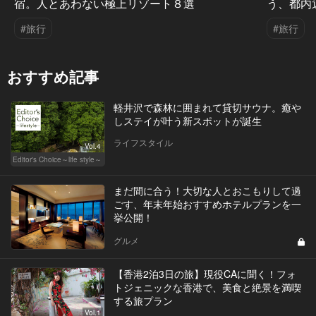
宿。人とあわない極上リゾート８選
う、都内
#旅行
#旅行
おすすめ記事
軽井沢で森林に囲まれて貸切サウナ。癒や
しステイが叶う新スポットが誕生
ライフスタイル
Vol.4
Editor's Choice～life style～
まだ間に合う！大切な人とおこもりして過
ごす、年末年始おすすめホテルプランを一
挙公開！
グルメ
【香港2泊3日の旅】現役CAに聞く！フォ
トジェニックな香港で、美食と絶景を満喫
する旅プラン
Vol.1