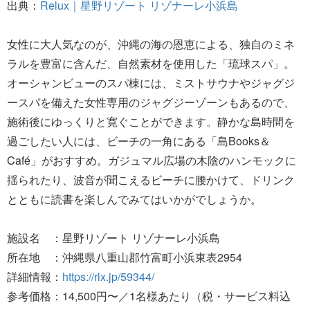
出典：
Relux｜星野リゾート リゾナーレ小浜島
女性に大人気なのが、沖縄の海の恩恵による、独自のミネ
ラルを豊富に含んだ、自然素材を使用した「琉球スパ」。
オーシャンビューのスパ棟には、ミストサウナやジャグジ
ースパを備えた女性専用のジャグジーゾーンもあるので、
施術後にゆっくりと寛ぐことができます。静かな島時間を
過ごしたい人には、ビーチの一角にある「島Books＆
Café」がおすすめ。ガジュマル広場の木陰のハンモックに
揺られたり、波音が聞こえるビーチに腰かけて、ドリンク
とともに読書を楽しんでみてはいかがでしょうか。
施設名 ：星野リゾート リゾナーレ小浜島
所在地 ：沖縄県八重山郡竹富町小浜東表2954
詳細情報：
https://rlx.jp/59344/
参考価格：14,500円〜／1名様あたり（税・サービス料込