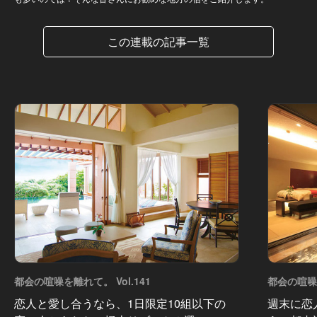
この連載の記事一覧
都会の喧噪を離れて。 Vol.141
都会の喧噪を
恋人と愛し合うなら、1日限定10組以下の
週末に恋