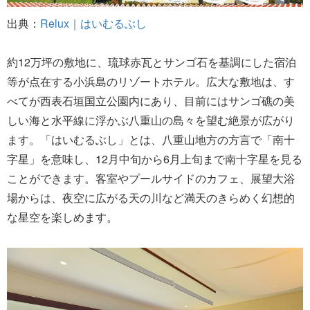
出典：
Relux｜はいむるぶし
約12万坪の敷地に、琉球赤瓦とサンゴ石を基調にした宿泊
等が点在する小浜島のリゾートホテル。広大な敷地は、す
べてが西表石垣国立公園内にあり、目前にはサンゴ礁の美
しい海と水平線に浮かぶ八重山の島々を望む絶景が広がり
ます。「はいむるぶし」とは、八重山地方の方言で「南十
字星」を意味し、12月中旬から6月上旬まで南十字星を見る
ことができます。客室やプールサイドのカフェ、展望大浴
場からは、夜空に広がる天の川など満天のきらめく幻想的
な星空を楽しめます。