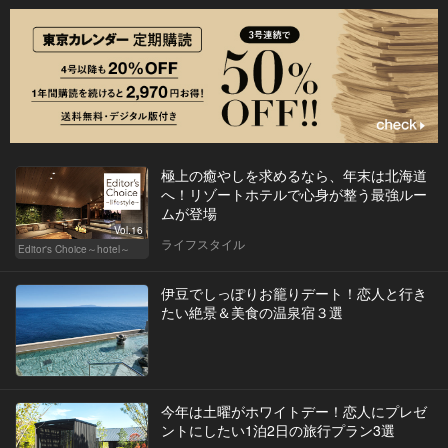
極上の癒やしを求めるなら、年末は北海道
へ！リゾートホテルで心身が整う最強ルー
ムが登場
Vol.16
ライフスタイル
Editor's Choice～hotel～
伊豆でしっぽりお籠りデート！恋人と行き
たい絶景＆美食の温泉宿３選
今年は土曜がホワイトデー！恋人にプレゼ
ントにしたい1泊2日の旅行プラン3選