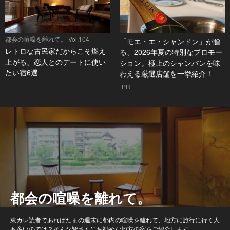
都会の喧噪を離れて。 Vol.104
「モエ・エ・シャンドン」が贈
レトロな古民家だからこそ燃え
る、2026年夏の特別なプロモー
上がる、恋人とのデートに使い
ション。極上のシャンパンを味
たい宿6選
わえる厳選店舗を一挙紹介！
PR
都会の喧噪を離れて。
東カレ読者であればたまの週末に都内の喧噪を離れて、地方に旅行に行く人
も多いのでは？そんな皆さんにお勧めな地方の宿をご紹介します。