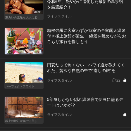
令和6年、艶やかに進化した最新の温泉宿
を厳選紹介！
Vol.91
ライフスタイル
東カレの素敵な大人に必要なこと
箱根強羅に客室わずか12室の全室露天温泉
付き極上旅館が誕生！ 絶景を眺めながらお
こもり旅行を愉しもう！
円安だって怖くない！ハワイ通が教えてく
れた、贅沢な自然の中で“癒しの旅”を
ライフスタイル
22
Vol.13
パーフェクトフライト
5部屋しかない隠れ温泉宿で伊豆に籠るデ
ートはいかが？
ライフスタイル
Vol.1
極上の旅荘が奏でる美しき寛ぎ