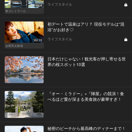
ライフスタイル
Vol.9
東カレトラベル
初デートで温泉はアリ？ 現役モデルは“混
浴”がお好き♡
ライフスタイル
Vol.15
金曜美女劇場
日本だけじゃない！観光客が押し寄せる世
界の桜スポット10選
『オー・ミラドー』×『陣屋』の競演！食
べるほど愛が深まる美食旅が豪華すぎ！
秘密のビーチから最高峰のディナーまで！