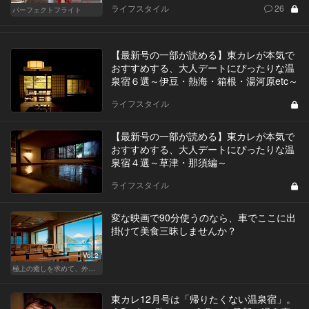
ライフスタイル
26
パーフェクトフライト
【最新号の一部が読める】東カレが本気で
おすすめする、大人デートにぴったりな温
泉宿６選～伊豆・熱海・箱根・湯河原etc～
ライフスタイル
【最新号の一部が読める】東カレが本気で
おすすめする、大人デートにぴったりな温
泉宿４選～草津・那須編～
ライフスタイル
変な映画で90分使うのなら、車でここに出
掛けて美食三昧しませんか？
Vol.2
極上の癒しを求めて、外さない日本の名宿
東カレ12月号は「帰りたくない温泉宿」。