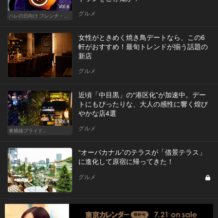
Vol.6
グルメ
ハレの日向け フレンチ・高級店
女性がときめく焼き鳥デートなら、この6
軒がおすすめ！最旬トレンドが揃う話題の
新店
グルメ
近頃「中目黒」の“港区化”が加速中。デー
トにもぴったりな、大人の感性に響く煌び
やかな店4選
Vol.4
グルメ
東横線プライド。
“オーバカナル”のテラスが「借景テラス」
に進化して原宿に帰ってきた！
グルメ