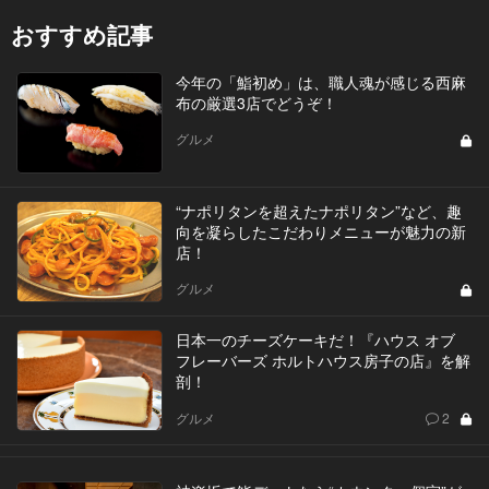
おすすめ記事
今年の「鮨初め」は、職人魂が感じる西麻
布の厳選3店でどうぞ！
グルメ
“ナポリタンを超えたナポリタン”など、趣
向を凝らしたこだわりメニューが魅力の新
店！
グルメ
日本一のチーズケーキだ！『ハウス オブ
フレーバーズ ホルトハウス房子の店』を解
剖！
グルメ
2