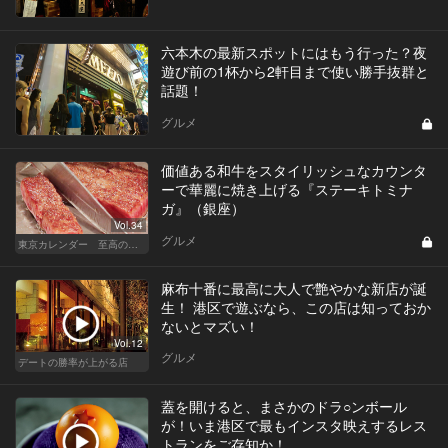
六本木の最新スポットにはもう行った？夜
遊び前の1杯から2軒目まで使い勝手抜群と
話題！
グルメ
価値ある和牛をスタイリッシュなカウンタ
ーで華麗に焼き上げる『ステーキトミナ
ガ』（銀座）
Vol.34
グルメ
東京カレンダー 至高の名店シリーズ
麻布十番に最高に大人で艶やかな新店が誕
生！ 港区で遊ぶなら、この店は知っておか
ないとマズい！
Vol.12
グルメ
デートの勝率が上がる店
蓋を開けると、まさかのドラ○ンボール
が！いま港区で最もインスタ映えするレス
トランをご存知か！