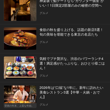
神楽坂で鮨デートなら“カウンター個室”が
いい！1日限定2部屋のみの秘密の空間へ
グルメ
食欲の秋を盛り上げる、話題の新店5選！
旬の美味を堪能できる東京の名店たち
グルメ
気軽でプチ贅沢な、渋谷のパワーランチ4
選！満足感がたっぷりな、おひとり様ごは
ん！
グルメ
2026年は“口福”な1年に。新年に訪れたい
美食レストラン3選【中華・火鍋・おで
ん】
Vol.3
グルメ
背徳の年末、上質な年始。