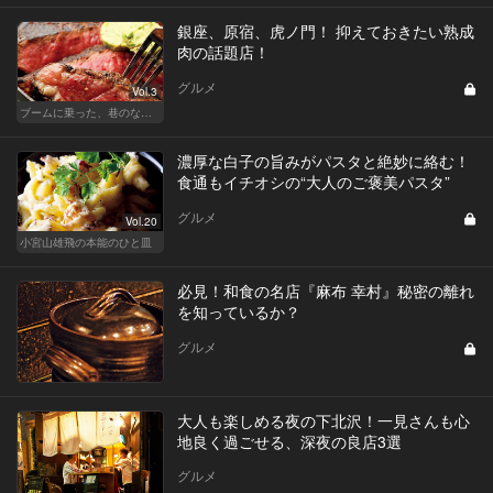
銀座、原宿、虎ノ門！ 抑えておきたい熟成
肉の話題店！
グルメ
Vol.3
ブームに乗った、巷のなんちゃってに喝！ 真実の熟成肉しか食べたくない！
濃厚な白子の旨みがパスタと絶妙に絡む！
食通もイチオシの“大人のご褒美パスタ”
グルメ
Vol.20
小宮山雄飛の本能のひと皿
必見！和食の名店『麻布 幸村』秘密の離れ
を知っているか？
グルメ
大人も楽しめる夜の下北沢！一見さんも心
地良く過ごせる、深夜の良店3選
グルメ