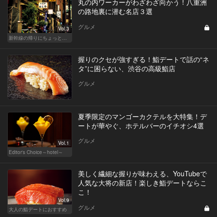
丸の内ワーカーがわざわざ向かう！八重洲
の路地裏に潜む名店３選
グルメ
Vol.3
新幹線の帰りにちょっと１杯！東京駅、品川からアクセスがいい人気店
握りのクセが強すぎる！鮨デートで話の“ネ
タ”に困らない、渋谷の高級鮨店
グルメ
夏季限定のマンゴーカクテルを大特集！デ
ートが華やぐ、ホテルバーのイチオシ4選
グルメ
Vol.1
Editor's Choice～hotel～
美しく繊細な握りが味わえる、YouTubeで
人気な大将の新店！楽しき鮨デートならこ
こ！
Vol.9
グルメ
大人の鮨デートにおすすめ