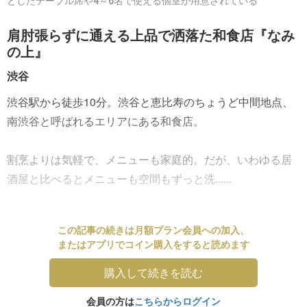
としたテーブル席や4～6名で使える個室が用意されている
肩肘張らずに通える上品で洒落た和食店『なみ
の上』
渋谷
渋谷駅から徒歩10分。渋谷と恵比寿のちょうど中間地点、
南渋谷と呼ばれるエリアにある和食店。
割烹よりは気軽で、メニューも家庭的。だが、いわゆる居
酒屋と比べるとメニューも空間もずっと洗......
この記事の続きは月額プラン会員への加入、
またはアプリでコイン購入をすると読めます
購入して続きを読む
会員の方は
こちらからログイン