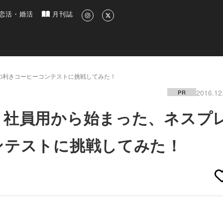
新のグルメ、洗練されたライフスタイル情報
恋活・婚活
月刊誌
の利きコーヒーコンテストに挑戦してみた！
2016.12
PR
！社員用から始まった、ネスプ
ンテストに挑戦してみた！