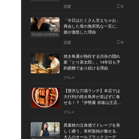
恋愛
6
「今日はたくさん甘えちゃお」
再会した母の無邪気な一言に、
Vol.73
娘が激怒した理由
TOUGH COOKIES
恋愛
9
焼き鳥通が熱狂する渋谷の隠れ
家『とり茶太郎』。14年目も予
約困難であり続ける理由
グルメ
【贅沢な穴場ランチ】本店では
大行列の焼き鳥丼が並ばずに食
せる！？『伊勢廣 赤坂山王店』
へ
グルメ
異素材の立体感でドレープを美
しく纏う。有村架純が魅せる、
Vol.53
大人のオールブラックコーデ