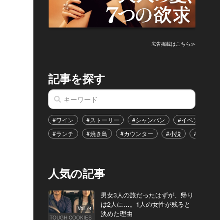
広告掲載はこちら≫
記事を探す
#ワイン
#ストーリー
#シャンパン
#イベント
#ランチ
#焼き鳥
#カウンター
#小説
#恋愛
人気の記事
男女3人の旅だったはずが、帰り
は2人に…。1人の女性が残ると
Vol.74
決めた理由
TOUGH COOKIES