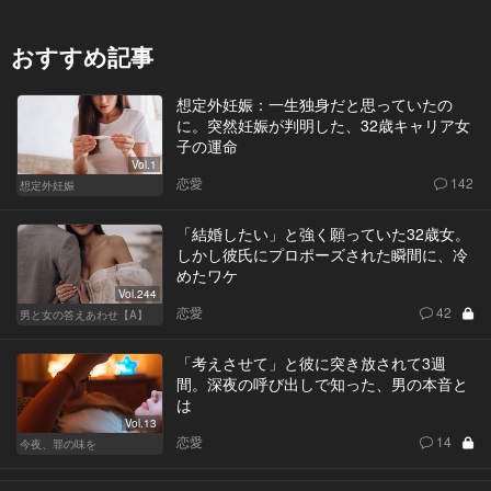
おすすめ記事
想定外妊娠：一生独身だと思っていたの
に。突然妊娠が判明した、32歳キャリア女
子の運命
Vol.1
恋愛
142
想定外妊娠
「結婚したい」と強く願っていた32歳女。
しかし彼氏にプロポーズされた瞬間に、冷
めたワケ
Vol.244
恋愛
42
男と女の答えあわせ【A】
「考えさせて」と彼に突き放されて3週
間。深夜の呼び出しで知った、男の本音と
は
Vol.13
恋愛
14
今夜、罪の味を