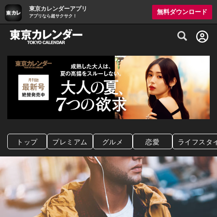
東京カレンダーアプリ
無料ダウンロード
アプリなら超サクサク！
グルメ情報・プレミアムレストラン予約サイト
トップ
プレミアム
グルメ
恋愛
ライフスタ