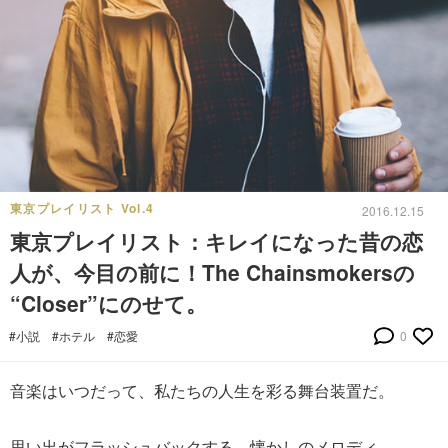
東京プレイリスト Vol.4
2016.12.15
東京プレイリスト：キレイになった昔の恋
人が、今目の前に！The Chainsmokersの
“Closer”にのせて。
#小説
#ホテル
#恋愛
0
音楽はいつだって、私たちの人生を彩る舞台装置だ。
思い出がフラッシュバックする、懐かしのメロディ。