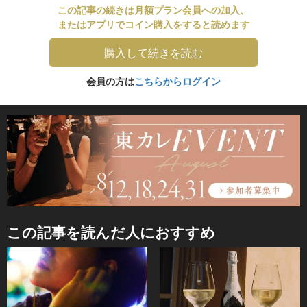
この記事の続きは月額プラン会員への加入、
またはアプリでコイン購入をすると読めます
購入して続きを読む
会員の方は
こちらからログイン
この記事を読んだ人におすすめ