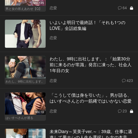
Vol.135
恋愛
64
男と女の答えあわせ【Q】
いよいよ明日で最終話！「それも1つの
LOVE」全話総集編
恋愛
わたし、9時に出社します。：「始業30分
前に来るのが常識」発言に凍った、社会人
1年目の女
Vol.1
恋愛
423
わたし、9時に出社します。
「こうして僕は身を引いた」。男が語る、
はいすぺさんとの一筋縄ではいかない恋愛
恋愛
23
Vol.10
はいすぺさんが通る
未来Diary～芙美子ver.～：39歳、仕事に邁
進して男ナシの人生を選択した女の本音