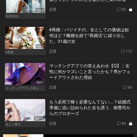
恋愛
32
Vol.2
未来Diary
#再婚：バツイチの、女としての価値は如
何ほど？離婚を経て“再婚活”に繰り出し
た、31歳の女
Vol.1
恋愛
115
#再婚
マッチングアプリの答えあわせ【Q】：女
性に何かマズいこと言ったかも？男がフェ
ードアウトされた理由
Vol.1
恋愛
84
マッチングアプリの答えあわせ【Q】
もう必死で稼ぐ必要なんてない…？結婚式
準備に追い詰められた女を誘う、御曹司か
らのプロポーズ
Vol.12
恋愛
84
金より愛子