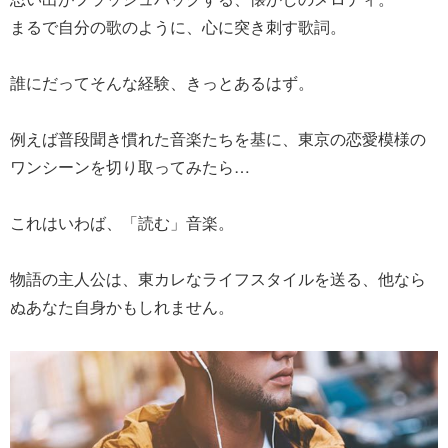
まるで自分の歌のように、心に突き刺す歌詞。
誰にだってそんな経験、きっとあるはず。
例えば普段聞き慣れた音楽たちを基に、東京の恋愛模様の
ワンシーンを切り取ってみたら…
これはいわば、「読む」音楽。
物語の主人公は、東カレなライフスタイルを送る、他なら
ぬあなた自身かもしれません。