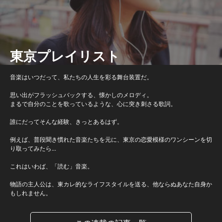
東京プレイリスト
音楽はいつだって、私たちの人生を彩る舞台装置だ。
思い出がフラッシュバックする、懐かしのメロディ。
まるで自分のことを歌っているような、心に突き刺さる歌詞。
誰にだってそんな経験、きっとあるはず。
例えば、普段聞き慣れた音楽たちを元に、東京の恋愛模様のワンシーンを切
り取ってみたら...
これはいわば、「読む」音楽。
物語の主人公は、東カレ的なライフスタイルを送る、他ならぬあなた自身か
もしれません。