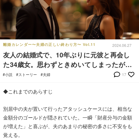
離婚カレンダー〜夫婦の正しい終わり方〜 Vol.11
2024.06.27
友人の結婚式で、10年ぶりに元彼と再会し
た34歳女。思わずときめいてしまったが…
#小説
#ストーリー
#夫婦
17
◆これまでのあらすじ
別居中の夫が置いて行ったアタッシュケースには、相当な
金額分のゴールドが隠されていた。一瞬「財産分与の金額
が増えた」と喜ぶが、夫のあまりの秘密の多さに不安をも
覚える。