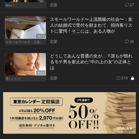
恋愛
27
Who？
スモールワールド〜上流階級の社会〜：友
人の結婚式で受付を頼まれて、招待客リス
トに驚愕！そこには、ある人物が
Vol.1
恋愛
26
スモールワールド～上流階級の社会～
どうしてあんな普通の女が…？誰もが惚れ
るモテ男を射止めた“中の上の女”の正体と
は
Vol.9
恋愛
219
美しいひと