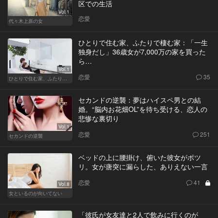
区での生活
Vol.1
恋愛
代々木上原の女
ひとりで住む家、ふたりで棲む家：「一生
独身だし」36歳女が7,000万の家を買った
ら…
Vol.1
恋愛
35
ひとりで住む家、ふたりで棲む家
セカンドの逆襲：夢はハイスペ男との結
婚。“脳内お花畑OL”を待ち受ける、恋人の
悲惨な裏切り
Vol.1
恋愛
251
セカンドの逆襲
ベッドの上に腰掛け、俯いた彼女がポツ
リ。女が唐突に漏らした、ありえない一言
恋愛
41
Vol.8
女といるのが向いてない
「彼氏が女友達と2人で飲みに行くのが