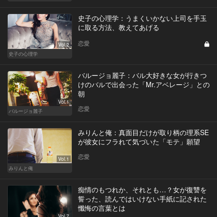
史子の心理学：うまくいかない上司を手玉
に取る方法、教えてあげる
恋愛
Vol.2
史子の心理学
バルージョ麗子：バル大好きな女が行きつ
けのバルで出会った「Mr.アベレージ」との
朝
Vol.1
恋愛
バルージョ麗子
みりんと俺：真面目だけが取り柄の理系SE
が彼女にフラれて気づいた「モテ」願望
恋愛
Vol.1
みりんと俺
痴情のもつれか、それとも…？女が復讐を
誓った、読んではいけない手紙に記された
懺悔の言葉とは
Vol.7