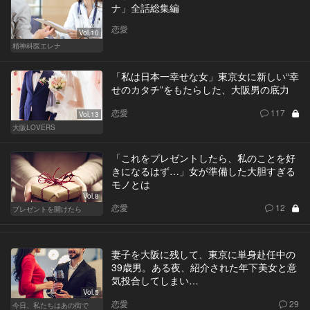
ナ」全話総集編
恋愛
Vol.10
精神科医エレナ
「私は日本一幸せな女」東京女に新しい“幸
せのカタチ”をもたらした、大阪男の底力
恋愛
117
Vol.13
大阪LOVERS
「これをプレゼントしたら、私のことを好
きになるはず…」女が準備した大胆すぎる
モノとは
Vol.8
恋愛
12
プレゼントを開けたら
妻子を大阪に残して、東京に単身赴任中の
39歳男。ある夜、紹介された年下美女と意
気投合してしまい…
Vol.5
恋愛
29
今日、私たちはあの街で