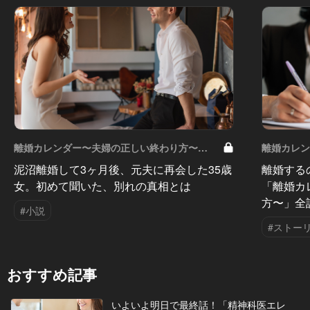
離婚カレンダー〜夫婦の正しい終わり方〜
離婚カレン
Vol.13
泥沼離婚して3ヶ月後、元夫に再会した35歳
離婚する
女。初めて聞いた、別れの真相とは
「離婚カ
方〜」全
#小説
#ストー
おすすめ記事
いよいよ明日で最終話！「精神科医エレ