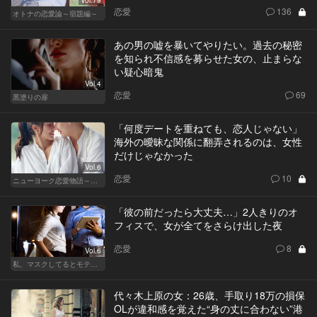
恋愛
136
オトナの恋愛論～宿題編～
あの男の嘘を暴いてやりたい。過去の秘密
を知られ不信感を募らせた女の、止まらな
い疑心暗鬼
Vol.4
恋愛
69
黒塗りの扉
「何度デートを重ねても、恋人じゃない」
海外の曖昧な関係に翻弄されるのは、女性
だけじゃなかった
Vol.6
恋愛
10
ニューヨーク恋愛物語～商社マン遥斗の場合～
「彼の前だったら大丈夫…」2人きりのオ
フィスで、女が全てをさらけ出した夜
恋愛
8
Vol.6
私、マスクしてるとモテるんです
代々木上原の女：26歳、手取り18万の損保
OLが違和感を覚えた“身の丈に合わない”港