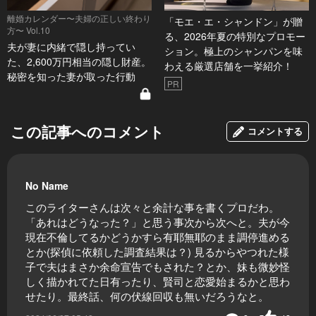
離婚カレンダー〜夫婦の正しい終わり
「モエ・エ・シャンドン」が贈
方〜 Vol.10
る、2026年夏の特別なプロモー
夫が妻に内緒で隠し持ってい
ション。極上のシャンパンを味
た、2,600万円相当の隠し財産。
わえる厳選店舗を一挙紹介！
秘密を知った妻が取った行動
PR
この記事へのコメント
コメントする
No Name
このライターさんは次々と余計な事を書くプロだわ。
「あれはどうなった？」と思う事次から次へと。夫が今
現在不倫してるかどうかすら有耶無耶のまま調停進める
とか(探偵に依頼した調査結果は？) 見るからやつれた様
子で夫はまさか余命宣告でもされた？とか、妹も微妙怪
しく描かれてた日有ったり、賢司と恋愛始まるかと思わ
せたり。最終話、何の伏線回収も無いだろうなと。