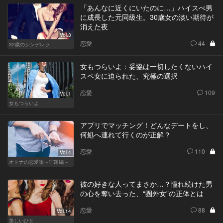
「あんなに近くにいたのに…」ハイスぺ男
に成長した元同級生。30歳女の淡い期待が
消えた夜
Vol.3
恋愛
44
32歳のシンデレラ
女もつらいよ：妥協は一切したくないハイ
スペ女に迫られた、究極の選択
恋愛
109
Vol.1
女もつらいよ
アプリでマッチング！どんなデートをし、
何処へ連れて行くのが正解？
恋愛
110
Vol.4
オトナの恋愛論～宿題編～
彼の好きな人ってまさか…？憧れ続けた男
の心を奪い去った、“圏外女”の正体とは
恋愛
88
Vol.14
美しいひと