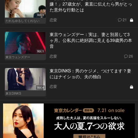
嫌！」27歳女が、素直に伝えたら男がとっ
た意外な行動とは
Vol.3
恋愛
21
だれもゆるしてくれない
東京ウェンズデー：実は、妻と別居して3
ヶ月。公私共に絶好調に見える39歳男の本
音
Vol.1
恋愛
26
東京ウェンズデー
東京DINKS：男のケジメ、つけてます？妻
にはナイショの、夫の独白
恋愛
Vol.4
東京DINKS