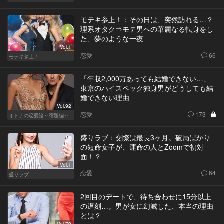
モテキ参上！：その日は、突然訪れる…？
理系オタク⇒モテ男への華麗なる転身をし
た、夢のような一夜
Vol.1
恋愛
66
モテキ参上！
「年収2,000万あっても結婚できない…」
東京のハイスペック独身男がどうしても結
婚できない理由
Vol.92
恋愛
173
オトナの恋愛論～宿題編～
盛りラブ：交際は最長3ヶ月。破局ばかり
の短命女子が、運命の人とZoomで初対
面！？
Vol.1
恋愛
64
盛りラブ
2回目のデートで、待ち合わせに15分以上
の遅刻…。男が女に幻滅した、本当の理由
とは？
Vol.79