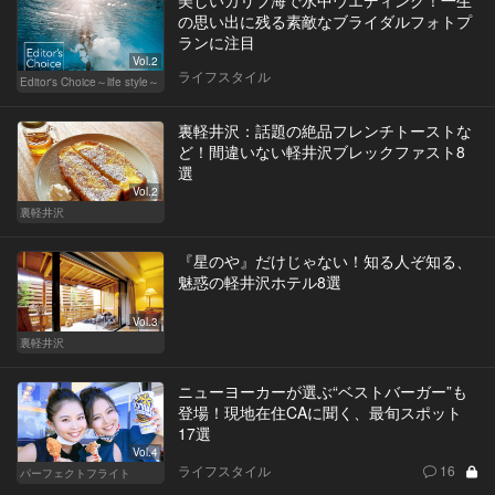
美しいカリブ海で水中ウエディング！一生
の思い出に残る素敵なブライダルフォトプ
ランに注目
Vol.2
ライフスタイル
Editor's Choice～life style～
裏軽井沢：話題の絶品フレンチトーストな
ど！間違いない軽井沢ブレックファスト8
選
Vol.2
裏軽井沢
『星のや』だけじゃない！知る人ぞ知る、
魅惑の軽井沢ホテル8選
Vol.3
裏軽井沢
ニューヨーカーが選ぶ“ベストバーガー”も
登場！現地在住CAに聞く、最旬スポット
17選
Vol.4
ライフスタイル
16
パーフェクトフライト