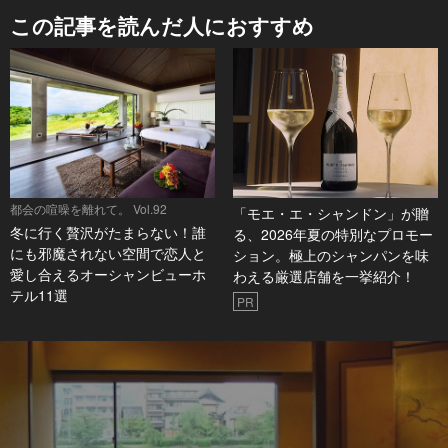
この記事を読んだ人におすすめ
都会の喧噪を離れて。 Vol.92
「モエ・エ・シャンドン」が贈
冬に行く贅沢がたまらない！誰
る、2026年夏の特別なプロモー
にも邪魔されない空間で恋人と
ション。極上のシャンパンを味
愛し合えるオーシャンビューホ
わえる厳選店舗を一挙紹介！
テル11選
PR