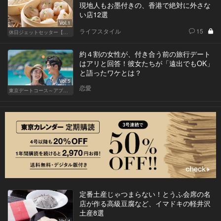
現地人もお墨付きの、香港で絶対に外さな
い店12選
Vol.1
ライフスタイル
15
休日ジェットセッター【厳選スポット編】
約４割の女性が、付き合う前の旅行デート
はアリと回答！彼女たちが「遠出でもOK」
と語ったワケとは？
Vol.5
恋愛
東京デートコース～アプリで始まる恋～
定番土産じゃつまらない！とうふ会席の名
店が作る高級豆腐など、イマドキの軽井沢
土産8選
Vol.4