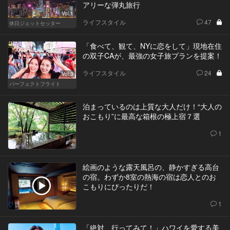
アリーな弾丸旅行
Vol.1
ライフスタイル
47
休日ジェットセッター
「食べて、観て、NYに恋をして」現地在住
の双子CAが、最強の女子旅プランを提案！
ライフスタイル
24
Vol.3
パーフェクトフライト
泊まっているのは上質な大人だけ！“大人の
おこもり”に最高な箱根の極上宿７選
1
絵画のような露天風呂の、静かすぎる高台
の宿。わずか8室の熱海の宿は恋人とのお
こもりにぴったりだ！
1
「絶対、行ってみて！」ハワイを愛する美