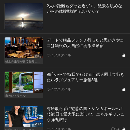
2人の距離もグッと近づく。絶景を眺めな
がらの体験型旅行はいかが？
デートで絶品フレンチ行ったと思いきやコ
コは箱根の大自然にある温泉宿
ライフスタイル
Vol.3
極上の旅荘が奏でる美しき寛ぎ
都心から1泊2日で行ける！恋人同士で行き
たいラグジュアリー旅館3選
ライフスタイル
Vol.8
東カレトラベル
有給取らずに魅惑の国・シンガポールへ！
1泊3日で最大限に楽しむ、エネルギッシュ
な弾丸旅行
Vol.5
ライフスタイル
24
休日ジェットセッター