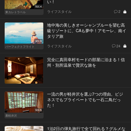
い！
Vol.4
ライフスタイル
2
東カレトラベル
地中海の美しきオーシャンブルーを望む高
級リゾートに、CAも夢中！アモーレ、南イ
タリア旅
Vol.9
ライフスタイル
24
パーフェクトフライト
完全に真田幸村モードの部屋に泊まる！信
州・別所温泉で贅沢な旅を
一流の男が軽井沢を選ぶ7つの理由。ビジ
ネスでもプライペートでも一石二鳥だっ
た！
Vol.5
裏軽井沢
1泊2日の弾丸旅行で全て回れる？グルメな