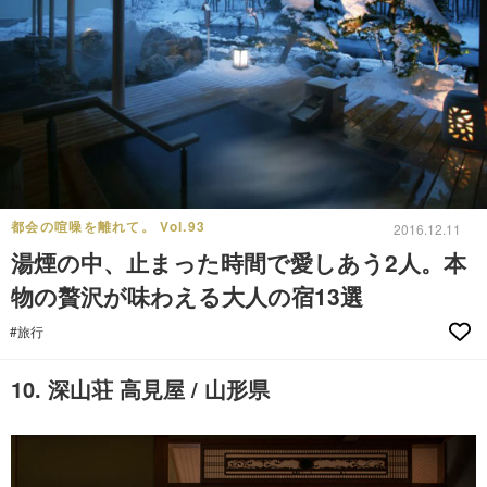
都会の喧噪を離れて。 Vol.93
2016.12.11
湯煙の中、止まった時間で愛しあう2人。本
物の贅沢が味わえる大人の宿13選
#旅行
10. 深山荘 高見屋 / 山形県