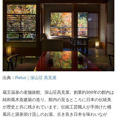
出典：
Relux｜深山荘 高見屋
蔵王温泉の老舗旅館、深山荘高見屋。創業約300年の館内は
純和風木造建築の造り。館内の至るところに日本の伝統美
が歴史と共に残されています。伝統工芸職人が手掛けた桶
風呂と源泉掛け流しのお湯。古き良き日本を味わいなが