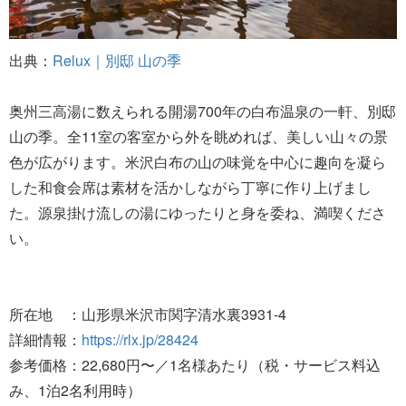
出典：
Relux｜別邸 山の季
奥州三高湯に数えられる開湯700年の白布温泉の一軒、別邸
山の季。全11室の客室から外を眺めれば、美しい山々の景
色が広がります。米沢白布の山の味覚を中心に趣向を凝ら
した和食会席は素材を活かしながら丁寧に作り上げまし
た。源泉掛け流しの湯にゆったりと身を委ね、満喫くださ
い。
所在地 ：山形県米沢市関字清水裏3931-4
詳細情報：
https://rlx.jp/28424
参考価格：22,680円〜／1名様あたり（税・サービス料込
み、1泊2名利用時）