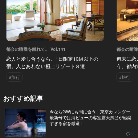
都会の喧噪を離れて。 Vol.141
都会の喧噪を
恋人と愛し合うなら、1日限定10組以下の
週末に恋
宿。人とあわない極上リゾート８選
う、都内
#旅行
#旅行
おすすめ記事
今ならGWにも間に合う！東京カレンダー
最新号では海ビューの客室露天風呂が極楽
すぎる宿を厳選！
1