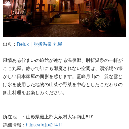
出典：
Relux｜肘折温泉 丸屋
風情ある佇まいの旅館が連なる温泉郷、肘折温泉の一軒が
ここ丸屋。静かで誰にも邪魔されない空間は、湯治場の懐
かしい日本家屋の面影を感じます。霊峰月山の上質な雪ど
け水を使用した地物の山菜や野菜を中心としたこだわりの
郷土料理をお楽しみください。
所在地 ：山形県最上郡大蔵村大字南山519
詳細情報：
https://rlx.jp/21411