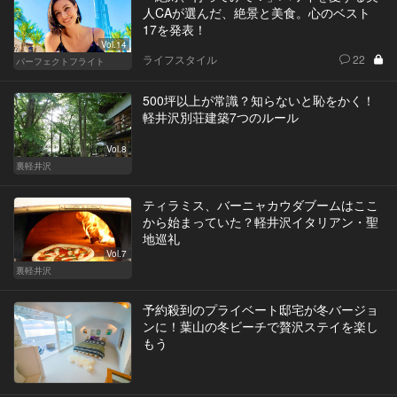
人CAが選んだ、絶景と美食。心のベスト
17を発表！
Vol.14
ライフスタイル
22
パーフェクトフライト
500坪以上が常識？知らないと恥をかく！
軽井沢別荘建築7つのルール
Vol.8
裏軽井沢
ティラミス、バーニャカウダブームはここ
から始まっていた？軽井沢イタリアン・聖
地巡礼
Vol.7
裏軽井沢
予約殺到のプライベート邸宅が冬バージョ
ンに！葉山の冬ビーチで贅沢ステイを楽し
もう