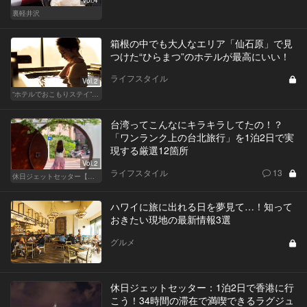
裏軽井沢
箱根の中でも大人なエリア「仙石原」で見
つけた“ひらまつ”のホテルが最高にいい！
ライフスタイル
Vol.2
“ホテルでおこもりステイ”が大人デートに最高の選択だ
台湾ってこんなにキラキラしてたの！？
「ワンランク上の台北旅行」を1泊2日で実
現する厳選12箇所
Vol.2
ライフスタイル
13
休日ジェットセッター【厳選スポット編】
ハワイに旅に出れる日を夢見て…！知って
おきたい現地の最新情報3選
グルメ
休日ジェットセッター：1泊2日で香港に行
こう！34時間の滞在で満喫できるラグジュ