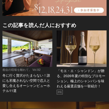
この記事を読んだ人におすすめ
都会の喧噪を離れて。 Vol.92
「モエ・エ・シャンドン」が贈
冬に行く贅沢がたまらない！誰
る、2026年夏の特別なプロモー
にも邪魔されない空間で恋人と
ション。極上のシャンパンを味
愛し合えるオーシャンビューホ
わえる厳選店舗を一挙紹介！
テル11選
PR