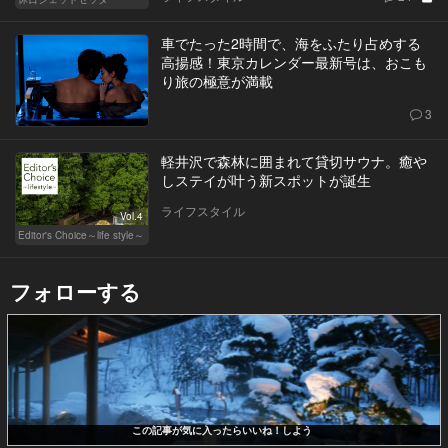
車でたった2時間で、海をふたり占めする
高揚感！東京カレンダー最新号は、おこも
り旅の極意が満載
3
軽井沢で森林に囲まれて貸切サウナ。癒や
しステイが叶う新スポットが誕生
ライフスタイル
Vol.4
Editor's Choice～life style～
フォローする
この記事が気に入ったらいいね！しよう