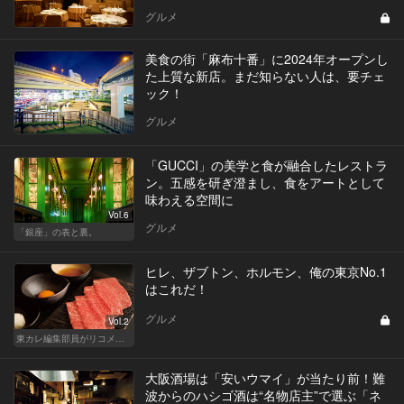
グルメ
美食の街「麻布十番」に2024年オープンし
た上質な新店。まだ知らない人は、要チェ
ック！
グルメ
「GUCCI」の美学と食が融合したレストラ
ン。五感を研ぎ澄まし、食をアートとして
味わえる空間に
Vol.6
グルメ
「銀座」の表と裏。
ヒレ、ザブトン、ホルモン、俺の東京No.1
はこれだ！
グルメ
Vol.2
東カレ編集部員がリコメンドする俺の東京No.1焼肉
大阪酒場は「安いウマイ」が当たり前！難
波からのハシゴ酒は“名物店主”で選ぶ「ネ