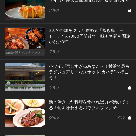
グルメ
2人の距離をグッと縮める「焼き鳥デー
ト」。1人7,000円前後で、味も空間も間違
いない3軒
Vol.2
グルメ
32歳が通う“ちょうどいい”価格の店
ハワイが恋しすぎるあなたへ！横浜で最も
ラグジュアリーなスポット“カハラ”へ行こ
う！
グルメ
活き活きした料理を食べれば力が湧いてく
る！旬を味わえるパワフルフレンチ
グルメ
2