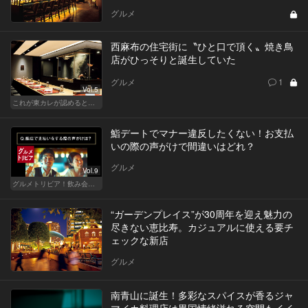
グルメ
西麻布の住宅街に〝ひと口で頂く〟焼き鳥
店がひっそりと誕生していた
グルメ
1
Vol.5
これが東カレが認めるとっておきの隠れ家
鮨デートでマナー違反したくない！お支払
いの際の声がけで間違いはどれ？
グルメ
Vol.9
グルメトリビア！飲み会やデートで会話のネタになるQ＆A
“ガーデンプレイス”が30周年を迎え魅力の
尽きない恵比寿。カジュアルに使える要チ
ェックな新店
グルメ
南青山に誕生！多彩なスパイスが香るジャ
マイカ料理店は異国情緒溢れる空間もイイ