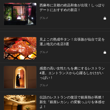
西麻布に京都の絶品和食が出現！しっぽり
デートにおすすめの新店！
グルメ
見よこの熟成牛タン！出張族が仙台で足を
運ぶ地元の名店3選
グルメ
感度の高い女性たちを虜にするレストラン
4選。エントランスから心躍るしかけがい
っぱい！
グルメ
伝説のレストランの復活で銀座熱が再燃！
新生『銀座レカン』の変貌っぷりを体感せ
よ！