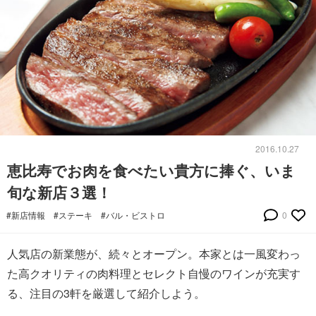
2016.10.27
恵比寿でお肉を食べたい貴方に捧ぐ、いま
旬な新店３選！
#新店情報
#ステーキ
#バル・ビストロ
0
人気店の新業態が、続々とオープン。本家とは一風変わっ
た高クオリティの肉料理とセレクト自慢のワインが充実す
る、注目の3軒を厳選して紹介しよう。