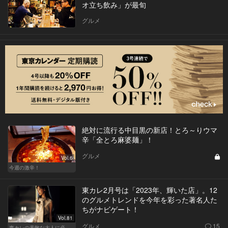
オ立ち飲み」が最旬
グルメ
絶対に流行る中目黒の新店！とろ～りウマ
辛「全とろ麻婆麺」！
グルメ
Vol.6
今週の激辛！
東カレ2月号は「2023年、輝いた店」。12
のグルメトレンドを今年を彩った著名人た
ちがナビゲート！
Vol.81
グルメ
15
東カレの素敵な大人に必要なこと