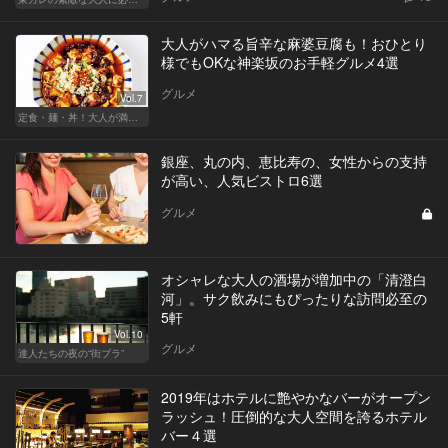
大人がハマる旨辛な麻婆豆腐も！おひとり
様でもOKな神楽坂のお手軽グルメ4選
グルメ
Vol.7
定食・麺・丼！大人が満足できるサクッとグルメ
銀座、丸の内、恵比寿の、女性からの支持
が高い、人気ビストロ6選
グルメ
オシャレな大人の酒場が増加中の「清澄白
河」。サク飲みにもぴったりな訪問必至の
5軒
Vol.10
グルメ
達人たちの夜の“街ブラ”
2019年はホテルに艶やかなバーがオープン
ラッシュ！圧倒的な大人空間を誇るホテル
バー４選