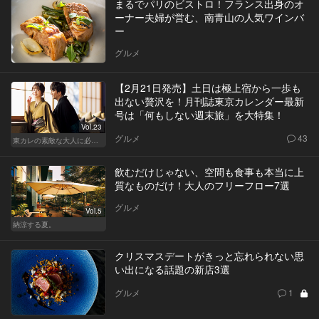
まるでパリのビストロ！フランス出身のオ
ーナー夫婦が営む、南青山の人気ワインバ
ー
グルメ
【2月21日発売】土日は極上宿から一歩も
出ない贅沢を！月刊誌東京カレンダー最新
号は「何もしない週末旅」を大特集！
Vol.23
グルメ
43
東カレの素敵な大人に必要なこと
飲むだけじゃない、空間も食事も本当に上
質なものだけ！大人のフリーフロー7選
グルメ
Vol.5
納涼する夏。
クリスマスデートがきっと忘れられない思
い出になる話題の新店3選
グルメ
1