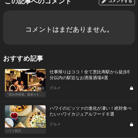
この記事へのコメント
コメントする
コメントはまだありません。
おすすめ記事
仕事帰りはココ！全て恵比寿駅から徒歩5
分以内の駅近なお洒落酒場4選
グルメ
Vol.1
『恵比寿酒場』最新ＮＥＷＳ！
ハワイのピッツァの進化が凄い！絶対食べ
たいハワイカジュアルフード６選
グルメ
Vol.3
ハワイ新店