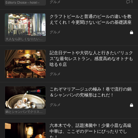
グルメ
1
Editor's Choice～hotel～
クラフトビールと普通のビールの違いを教
えてくれ！今更聞けないビールの基礎講座
グルメ
Vol.4
大人なら詳しくなりたい、お酒の基礎知識
記念日デートや大切な人と行きたい“リュク
ス”な最旬レストラン。感度高めなオトナも
唸る６店
グルメ
これぞマリア―ジュの極み！巷で流行の鍋
＆シャンパンの究極形はこれだ！
グルメ
Vol.1
鍋とシャンパンでクリスマス鍋！鍋シャンが最高に旨い店はここだ
六本木で今、話題沸騰中！少量小皿な高級
中華は、ここぞのデートにぴったりでし
た！