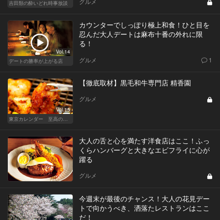
グルメ
吉田類の酔いどれ時事放談
カウンターでしっぽり極上和食！ひと目を
忍んだ大人デートは麻布十番の外れに限
る！
Vol.14
グルメ
1
デートの勝率が上がる店
【徹底取材】黒毛和牛専門店 精香園
グルメ
Vol.15
東京カレンダー 至高の名店シリーズ
大人の舌と心を満たす洋食店はここ！ふっ
くらハンバーグと大きなエビフライに心が
躍る
グルメ
今週末が最後のチャンス！大人の花見デー
トで向かうべき、洒落たレストランはここ
だ！