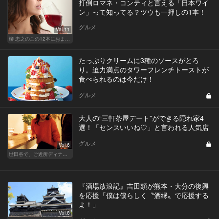
打倒ロマネ・コンティと言える「日本ワイ
ン」って知ってる？ツウも一押しの1本！
グルメ
Vol.11
柳 忠之のこの12本におまかせ
たっぷりクリームに3種のソースがとろ
り。迫力満点のタワーフレンチトーストが
食べられるのは今だけ！
グルメ
大人の“三軒茶屋デート”ができる隠れ家4
選！「センスいいね♡」と言われる人気店
グルメ
Vol.6
世田谷で、ご近所ディナーを楽しもう！
『酒場放浪記』吉田類が熊本・大分の復興
を応援「僕は僕らしく〝酒縁〟で応援する
よ！」
Vol.8