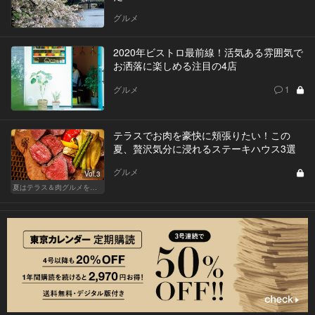
グルメ
2020年ビストロ最前線！活気ある雰囲気で
お洒落に楽しめる注目の4店
グルメ
1
テラスでお肉を豪快に頬張りたい！この
夏、贅沢気分に浸れるステーキハウス3選
グルメ
Vol.3
夏はテラス＆肉グルメを開放的に楽しもう