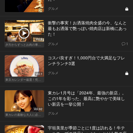
グルメ
衝撃の事実！お洒落焼肉全盛の今、なんと
最もお洒落で艶っぽい焼肉店は新橋にあっ
た！
Vol.9
グルメ
1
夕方からずっとお肉の事を考えてる貴方へ
コスパ良すぎ！1,000円台で大満足なフレ
ンチランチ3選
グルメ
Vol.1
東京カレンダー厳選！究極のランチ特集
東カレ1月号は「2024年、最強の新店」。
この1年を彩った、最高に艶やかで美味し
い新店を一挙公開！
Vol.92
グルメ
東カレの素敵な大人に必要なこと
宇垣美里が季節ごとに1度は訪れる！牛テ