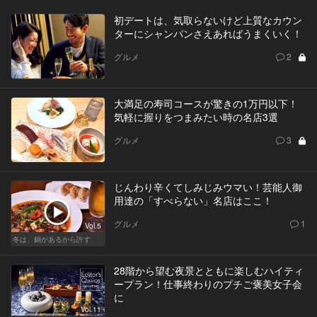
初デートは、気取らないけど上質なカウン
ターにシャンパンさえあればうまくいく！
グルメ
2
大満足の寿司コースが驚きの1万円以下！
気軽に握りをつまみたい時の名店3選
グルメ
3
じんわり辛くてしみじみウマい！芸能人御
用達の「すべらない」名店はここ！
グルメ
1
Vol.5
冬は、鍋があるから許す
28階から望む夜景とともに楽しむハイティ
ープラン！仕事終わりのプチご褒美女子会
に
Vol.11