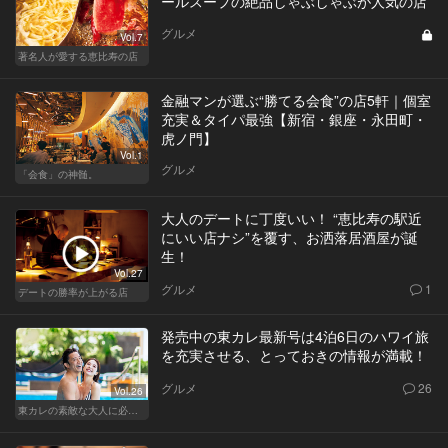
ールスープの絶品しゃぶしゃぶが人気の店
グルメ
Vol.7
著名人が愛する恵比寿の店
金融マンが選ぶ“勝てる会食”の店5軒｜個室
充実＆タイパ最強【新宿・銀座・永田町・
虎ノ門】
Vol.1
グルメ
「会食」の神髄。
大人のデートに丁度いい！ “恵比寿の駅近
にいい店ナシ”を覆す、お洒落居酒屋が誕
生！
Vol.27
グルメ
1
デートの勝率が上がる店
発売中の東カレ最新号は4泊6日のハワイ旅
を充実させる、とっておきの情報が満載！
グルメ
26
Vol.26
東カレの素敵な大人に必要なこと