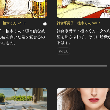
雑食系男子・植木くん Vol.7
植木くん Vol.8
雑食系男子・植木くん：女の
子・植木くん：猟奇的な彼
望を揺さぶれば、そこに勝機
の皮を剥いだ君を愛せるの
るはず。
いなもの。
#小説