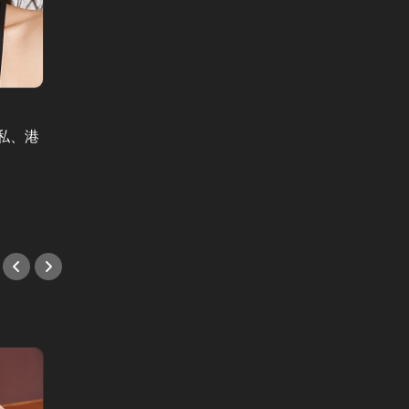
Beef 
夫婦リボーン Vol.13
Vol.1
私、港
Beef 
自己評価が高すぎる、自称“理解ある
～：機
夫”。妻をブチギレさせた、残念な思
CA。
考回路
#小説
#小説