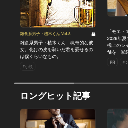
「モエ・
雑食系男子・植木くん Vol.8
2026年
雑食系男子・植木くん：猟奇的な彼
極上のシ
女。化けの皮を剥いだ君を愛せるの
舗を一挙
は僕くらいなもの。
PR
#
#小説
ロングヒット記事