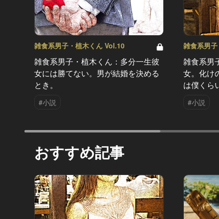
雑食系男子・植木くん Vol.10
雑食系男子・
雑食系男子・植木くん：多分一生彼
雑食系男
女には勝てない。男が結婚を決める
女。化け
とき。
は僕くら
#小説
#小説
おすすめ記事