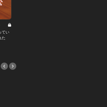
8
男と女の答えあわせ【A】 Vol.308
ってい
結婚願望ゼロだった27歳男性が、交
れた
際2年で突然プロポーズ。彼の心が
変わった“理由”とは
#小説