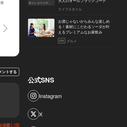
大人のオールブラックコーデ
/8
東カレ女子の作り方
ライフスタイル
お酒じゃないからみんな楽しめ
る！素材にこだわるソーダが叶
すすむ
えるプレミアムなお家飲み
PR
グルメ
メントする
公式SNS
Instagram
X