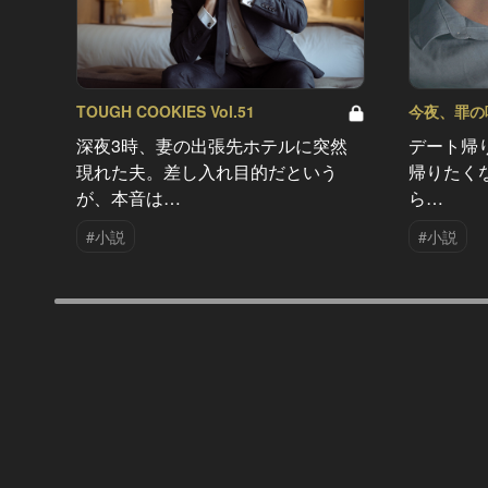
TOUGH COOKIES Vol.51
今夜、罪の味を
深夜3時、妻の出張先ホテルに突然
デート帰
現れた夫。差し入れ目的だという
帰りたく
が、本音は…
ら…
#小説
#小説