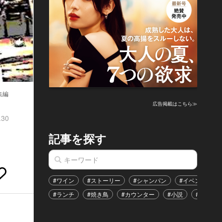
集編
広告掲載はこちら≫
.30
記事を探す
#ワイン
#ストーリー
#シャンパン
#イベント
#ランチ
#焼き鳥
#カウンター
#小説
#恋愛