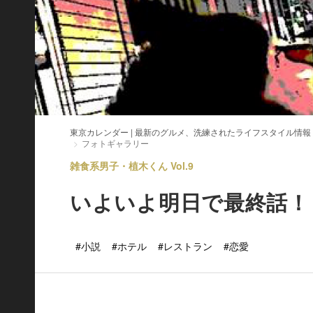
東京カレンダー | 最新のグルメ、洗練されたライフスタイル情報
フォトギャラリー
雑食系男子・植木くん Vol.9
いよいよ明日で最終話！
#小説
#ホテル
#レストラン
#恋愛