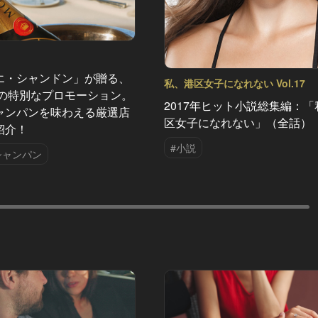
エ・シャンドン」が贈る、
私、港区女子になれない Vol.17
夏の特別なプロモーション。
2017年ヒット小説総集編：「
ャンパンを味わえる厳選店
区女子になれない」（全話）
紹介！
#小説
シャンパン