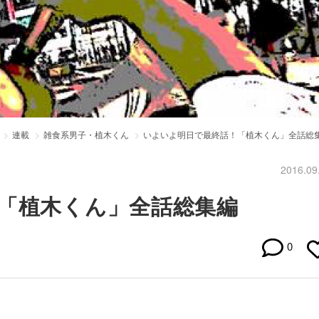
連載
雑食系男子・植木くん
いよいよ明日で最終話！「植木くん」全話総
2016.09
「植木くん」全話総集編
0