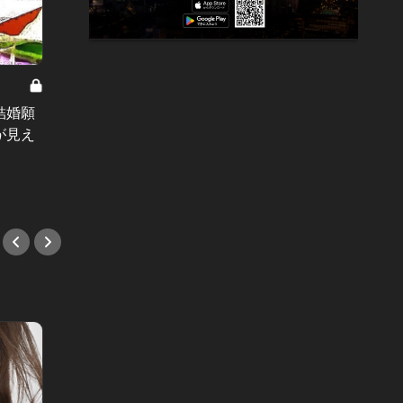
雑食系男子・植木くん Vol.6
雑食系男子
結婚願
雑食系男子・植木くん：六本木のど
雑食系
が見え
真ん中の露天風呂でしっぽりと❤︎ 知
知って
る人ぞ知る”勝負店”で落とす！？
さ。
#小説
#小説