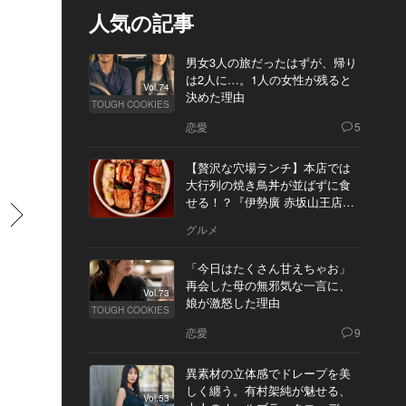
人気の記事
男女3人の旅だったはずが、帰り
は2人に…。1人の女性が残ると
Vol.74
決めた理由
TOUGH COOKIES
恋愛
5
【贅沢な穴場ランチ】本店では
大行列の焼き鳥丼が並ばずに食
せる！？『伊勢廣 赤坂山王店』
すすむ
へ
グルメ
「今日はたくさん甘えちゃお」
再会した母の無邪気な一言に、
Vol.73
娘が激怒した理由
TOUGH COOKIES
恋愛
9
異素材の立体感でドレープを美
しく纏う。有村架純が魅せる、
Vol.53