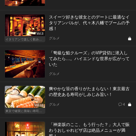
スイーツ好きな彼女とのデートに最適なイ
タリアンバルが、代々木八幡でブームの予
感！
Vol.3
グルメ
イタリアンで楽しく飲み会！東京の人気店へ
「弩級な鮨クルーズ」のVIP貸切に潜入し
てみたら…。ハイエンドな世界が広がって
いた
グルメ
爽やかな笹の香りがたまらない！東京最古
の歴史ある寿司がしみじみ旨い！
グルメ
4
Vol.10
東京で確実に美味い寿司はここだ！
「神楽坂のここ、もう行った？」大人で賑
わうおしゃれピザ店は絶品メニューが満
載！