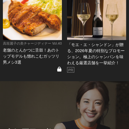
高垣麗子の美チャージディナー Vol.40
「モエ・エ・シャンドン」が贈
老舗のとんかつに舌鼓！あのト
る、2026年夏の特別なプロモー
ップモデルも惚れこむガッツリ
ション。極上のシャンパンを味
男メシ3選
わえる厳選店舗を一挙紹介！
PR