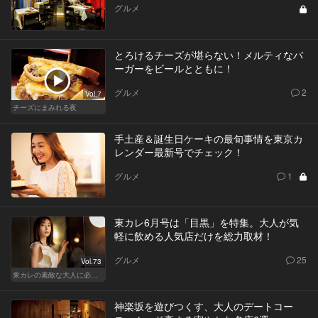
グルメ
とろけるチーズが堪らない！メルティなバ
ーガーをビールとともに！
グルメ
2
Vol.7
チーズにまみれる夜
手土産＆誕生日ケーキの最旬事情を東京カ
レンダー最新号でチェック！
グルメ
1
東カレ6月号は「目黒」を特集。大人が気
軽に飲める人気店だけを総力取材！
グルメ
25
Vol.73
東カレの素敵な大人に必要なこと
神楽坂を遊びつくす、大人のデートコー