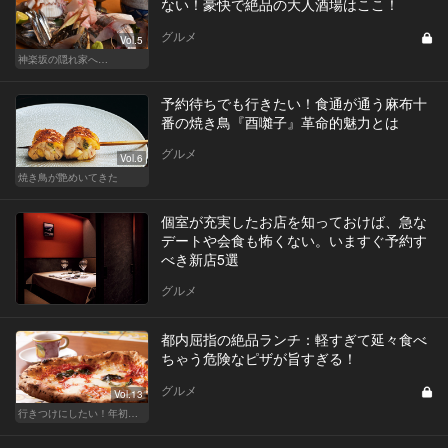
ない！豪快で絶品の大人酒場はここ！
グルメ
Vol.5
神楽坂の隠れ家へ…
予約待ちでも行きたい！食通が通う麻布十
番の焼き鳥『酉囃子』革命的魅力とは
グルメ
Vol.6
焼き鳥が艶めいてきた
個室が充実したお店を知っておけば、急な
デートや会食も怖くない。いますぐ予約す
べき新店5選
グルメ
都内屈指の絶品ランチ：軽すぎて延々食べ
ちゃう危険なピザが旨すぎる！
グルメ
Vol.13
行きつけにしたい！年初めのご褒美ランチ