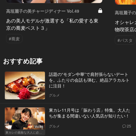
高垣麗子の美チャージディナー Vol.49
高垣麗子の美
あの美人モデルが激選する「私の愛する東
オシャレ
京の蕎麦ベスト３」
物喫茶店
#蕎麦
#パスタ
おすすめ記事
話題の“モダン中華”で肩肘張らないデート
を。ふたりの会話も弾む、絶品アラカルト
に注目！
グルメ
東カレ11月号は「賑わう店」特集。大人た
ちが集まる間違いない人気店が知りたい！
グルメ
25
Vol.66
東カレの素敵な大人に必要なこと