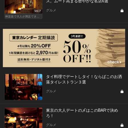
ス。ムード高まる密やかな名店6選
グルメ
Vol.7
神楽坂で大人が満足できる、おしゃれデート！
タイ料理でデートしタイ！ならばこのお洒
落タイレストラン３選
グルメ
東京の大人デートの〆はこのBARで決め
ろ！
グルメ