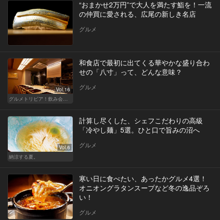
“おまかせ2万円”で大人を満たす鮨を！一流
の仲買に愛される、広尾の新しき名店
グルメ
和食店で最初に出てくる華やかな盛り合わ
せの「八寸」って、どんな意味？
グルメ
Vol.16
グルメトリビア！飲み会やデートで会話のネタになるQ＆A
計算し尽くした、シェフこだわりの高級
「冷やし麺」5選。ひと口で旨みの沼へ
グルメ
Vol.6
納涼する夏。
寒い日に食べたい、あったかグルメ4選！
オニオングラタンスープなど冬の逸品ぞろ
い！
グルメ