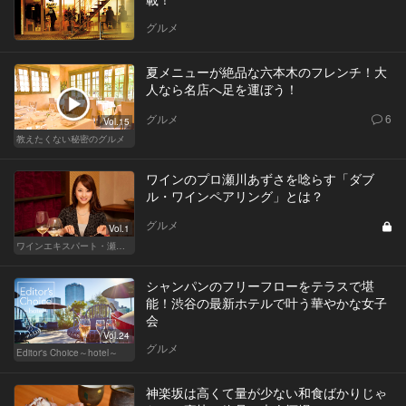
グルメ
夏メニューが絶品な六本木のフレンチ！大
人なら名店へ足を運ぼう！
グルメ
6
Vol.15
教えたくない秘密のグルメ
ワインのプロ瀬川あずさを唸らす「ダブ
ル・ワインペアリング」とは？
グルメ
Vol.1
ワインエキスパート・瀬川あずさの マリアージュを楽しむレストラン
シャンパンのフリーフローをテラスで堪
能！渋谷の最新ホテルで叶う華やかな女子
会
Vol.24
グルメ
Editor's Choice～hotel～
神楽坂は高くて量が少ない和食ばかりじゃ