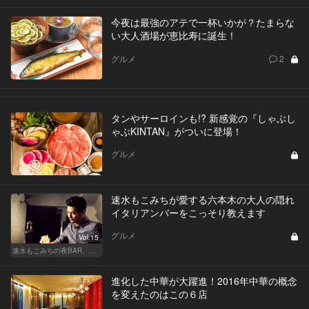
今夜は最強のアテで一杯いかが？たまらな
い大人酒場が恵比寿に誕生！
グルメ
2
タンやサーロインも!? 新感覚の『しゃぶし
ゃぶKINTAN』がついに登場！
グルメ
速水もこみちが愛する六本木の大人の隠れ
イタリアンバーをこっそり教えます
グルメ
Vol.15
速水もこみちの夜BAR、夜メシ、夜レシピ
進化した中華が大躍進！2016年中華の概念
を変えたのはこの６店