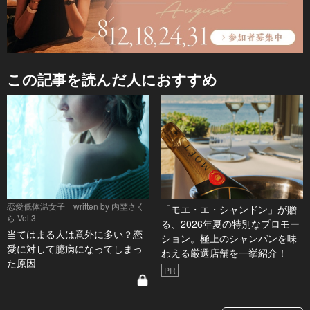
この記事を読んだ人におすすめ
恋愛低体温女子 written by 内埜さく
「モエ・エ・シャンドン」が贈
ら Vol.3
る、2026年夏の特別なプロモー
当てはまる人は意外に多い？恋
ション。極上のシャンパンを味
愛に対して臆病になってしまっ
わえる厳選店舗を一挙紹介！
た原因
PR