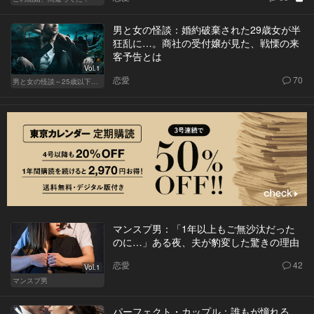
男と女の怪談：婚約破棄された29歳女が半
狂乱に…。商社の受付嬢が見た、戦慄の来
客予告とは
Vol.1
恋愛
70
男と女の怪談～25歳以下閲覧禁止～
マンスプ男：「1年以上もご無沙汰だった
のに…」ある夜、夫が豹変した驚きの理由
恋愛
42
Vol.1
マンスプ男
パーフェクト・カップル：誰もが憧れる