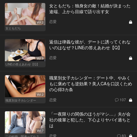
女ともだち：独身女の敵！結婚が決まった
途端、上から目線で語り出す女
恋愛
Vol.2
女ともだち
返信は律義な彼が、デートに誘ってくれな
いのはなぜ？LINEの答えあわせ【Q】
恋愛
Vol.9
LINEの答えあわせ【Q】
職業別女子カレンダー：デート中、やみく
もに褒めても逆効果？美人CAを口説くため
の心得3カ条
Vol.2
恋愛
107
職業別女子カレンダー
「一夜限りの関係のほうがマシ…」夫が会
社の後輩と犯した、下心よりヤバイ過ちと
は
Vol.7
恋愛
83
この結婚、間違ってた？