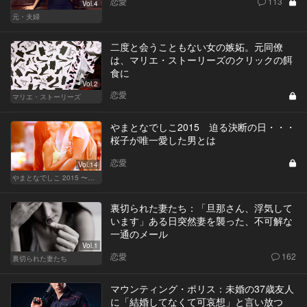
恋愛
113
Vol.4
元・夫婦
二度と会うこともない女の嫉妬。元同僚
は、マリエ・ストーリーズのクリックの餌
食に
Vol.2
恋愛
マリエ・ストーリーズ
やまとなでしこ2015 迫る決断の日・・・
桜子が唯一愛した男とは
恋愛
Vol.14
やまとなでしこ 2015 〜極上の結婚〜
裏切られた妻たち：「旦那さん、浮気して
います」ある日突然妻を襲った、不可解な
一通のメール
Vol.1
恋愛
162
裏切られた妻たち
マウンティング・ポリス：未婚の37歳友人
に「結婚してなくて可哀想」と言い放つ