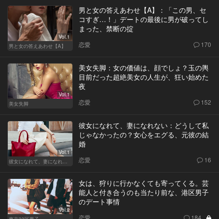
男と女の答えあわせ【A】：「この男、セ
コすぎ…！」デートの最後に男が破ってし
まった、禁断の掟
Vol.1
恋愛
170
男と女の答えあわせ【A】
美女失脚：女の価値は、顔でしょ？玉の輿
目前だった超絶美女の人生が、狂い始めた
夜
Vol.1
恋愛
152
美女失脚
彼女になれて、妻になれない：どうして私
じゃなかったの？女心をエグる、元彼の結
婚
Vol.1
恋愛
16
彼女になれて、妻になれない
女は、狩りに行かなくても寄ってくる。芸
能人と付き合うのも当たり前な、港区男子
のデート事情
Vol.2
恋愛
184
東京23区男子