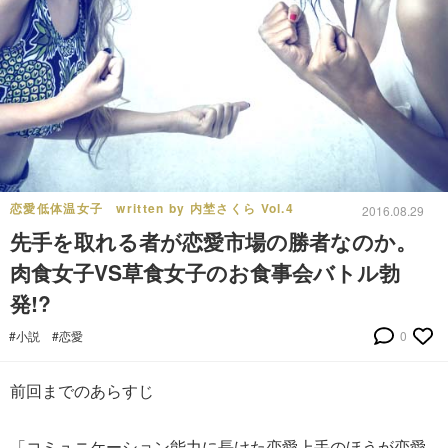
恋愛低体温女子 written by 内埜さくら Vol.4
2016.08.29
先手を取れる者が恋愛市場の勝者なのか。
肉食女子VS草食女子のお食事会バトル勃
発!?
#小説
#恋愛
0
前回までのあらすじ
「コミュニケーション能力に長けた恋愛上手のほうが恋愛