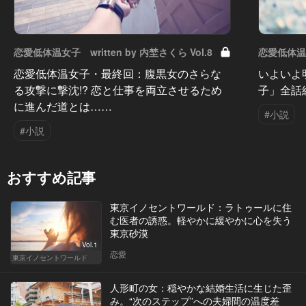
恋愛低体温女子 written by 内埜さくら Vol.8
恋愛低体温女子
恋愛低体温女子・最終回：腹黒女のさらな
いよいよ
る攻撃に撃沈!? 恋と仕事を両立させるため
子」全話
に進んだ道とは……
#小説
#小説
おすすめ記事
東京イノセントワールド：ラトゥールに住
む医者の誘惑。軽やかに緩やかに心を失う
東京砂漠
Vol.1
恋愛
東京イノセントワールド
人形町の女：穏やかな結婚生活に生じた歪
み。“次のステップ”への夫婦間の温度差