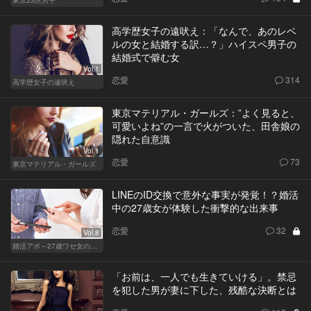
高学歴女子の遠吠え：「なんで、あのレベ
ルの女と結婚する訳…？」ハイスペ男子の
結婚式で僻む女
Vol.1
恋愛
314
高学歴女子の遠吠え
東京マテリアル・ガールズ：”よく見ると、
可愛いよね”の一言で火がついた、田舎娘の
隠れた自意識
Vol.1
恋愛
73
東京マテリアル・ガールズ
LINEのID交換で意外な事実が発覚！？婚活
中の27歳女が体験した衝撃的な出来事
恋愛
32
Vol.8
婚活アポ～27歳ワセ女の場合～
「お前は、一人でも生きていける」。禁忌
を犯した男が妻に下した、残酷な決断とは