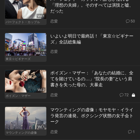
「理想の夫婦」。そのすべては演技と嘘、
だった
Vol.1
恋愛
50
パーフェクト・カップル
いよいよ明日で最終話！「東京☆ビギナー
ズ」全話総集編
恋愛
Vol.16
東京☆ビギナーズ
ポイズン・マザー：「あなたの結婚に、全
てを賭けているの…」“院長の妻”という肩
書きを失った母の、大暴走
Vol.2
恋愛
72
ポイズン・マザー
マウンティングの虚像：モヤモヤ・イライ
ラ発言の連発。ボクシング状態の女子会ト
ーク
Vol.1
恋愛
1
マウンティングの虚像