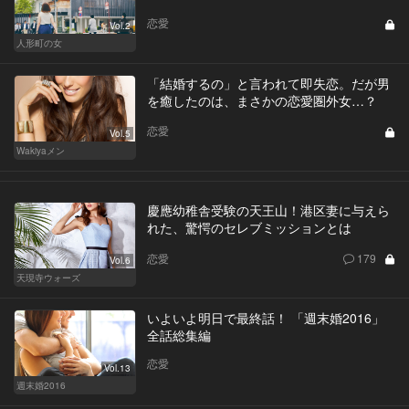
恋愛
Vol.2
人形町の女
「結婚するの」と言われて即失恋。だが男
を癒したのは、まさかの恋愛圏外女…？
恋愛
Vol.5
Wakiyaメン
慶應幼稚舎受験の天王山！港区妻に与えら
れた、驚愕のセレブミッションとは
恋愛
179
Vol.6
天現寺ウォーズ
いよいよ明日で最終話！ 「週末婚2016」
全話総集編
恋愛
Vol.13
週末婚2016