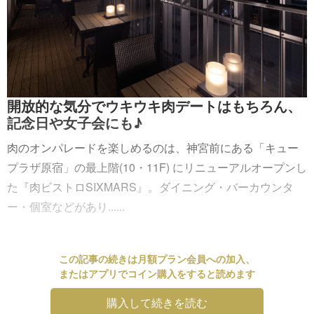
開放的な気分でウキウキ肉デートはもちろん、
記念日や女子会にも♪
肉のオンパレードを楽しめるのは、神宮前にある「キュー
プラザ原宿」の最上階(10・11F) にリニューアルオープンし
た『肉ビストロSIXMARS』。ダイニング・バーカウンタ
ー・個室などがあり......
この記事の続きは月額プラン会員への加入、
またはアプリでコイン購入をすると読めます
購入して続きを読む