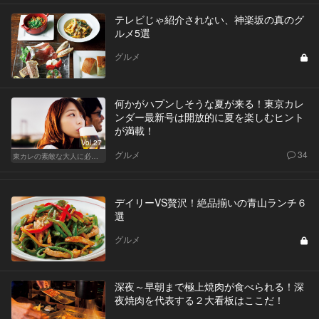
テレビじゃ紹介されない、神楽坂の真のグ
ルメ5選
グルメ
何かがハプンしそうな夏が来る！東京カレ
ンダー最新号は開放的に夏を楽しむヒント
が満載！
Vol.27
グルメ
34
東カレの素敵な大人に必要なこと
デイリーVS贅沢！絶品揃いの青山ランチ６
選
グルメ
深夜～早朝まで極上焼肉が食べられる！深
夜焼肉を代表する２大看板はここだ！