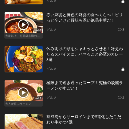
グルメ
赤い麻婆と黄色の麻婆の食べくらべ！ビリ
っと辛いけど旨味も深い絶品中華だ！
グルメ
3
Vol.6
大衆以上、超高級未満の絶品中華
休み明けの頭をシャキッとさせる！冴えわ
たるスパイスに、ハマること必至のカレー
3選
グルメ
極限まで透き通ったスープ！究極の淡麗ラ
ーメンがすごい！
グルメ
2
Vol.2
大人が喜ぶラーメン
熟成肉からサーロインまで!!進化したこだ
わり牛かつ4選