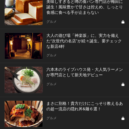
美味しすぎると噂の食パン専門店が梅田に
誕生！風味豊かで甘さは控えめ、しっとり
食感に食べる手が止まらない
グルメ
大人の遊び場「神楽坂」に、実力を備え
た“次世代の名店”が続々誕生。要チェック
な新店4軒
グルメ
六本木のライブハウス発・大人気ラーメン
が専門店として新天地デビュー
グルメ
まさに別格！貴方だけにこっそり教えるあ
の超一流店の隠れ丼&麺６選！
グルメ