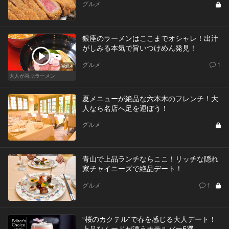
グルメ
銀座のラーメンはここまでオシャレ！出汁
がしみる本気で旨いつけめん発見！
グルメ
1
Vol.4
大人が喜ぶラーメン
夏メニューが絶品な六本木のフレンチ！大
人なら名店へ足を運ぼう！
グルメ
青山で上品ランチならここ！リッチな隠れ
家チャイニーズで絶品デート！
グルメ
1
“桜のカクテル”で春を感じる大人デート！
上品なムードが漂うホテルバー5選