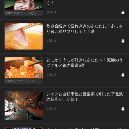
く！
Vol.7
グルメ
渋谷で気軽にデートならここ！ディナーにおすすめのセンスが良い人気店
飲み会続きで疲れぎみのあなたに！あっさ
り旨い絶品ブリしゃぶ４選
グルメ
とにかくうにが好きなあなたへ！究極のう
にグルメ都内厳選5選
グルメ
Vol.1
究極のうにグルメリスティクル
シェフと自転車屋と音楽家で創った下北沢
の新店が、話題！
グルメ