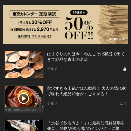
はまぐりの旬は今！わんこそば状態で出て
きて絶品な青山の名店！
グルメ
贅沢すぎる土鍋ごはん動画！ 大人の隠れ家
で味わう絶品和食がすごすぎる！
グルメ
1
Vol.1
冬は、鍋があるから許す
「渋谷で飲もうよ！」に最高な海鮮酒場を
発見。名物“炭炙り鮨”のインパクトに驚