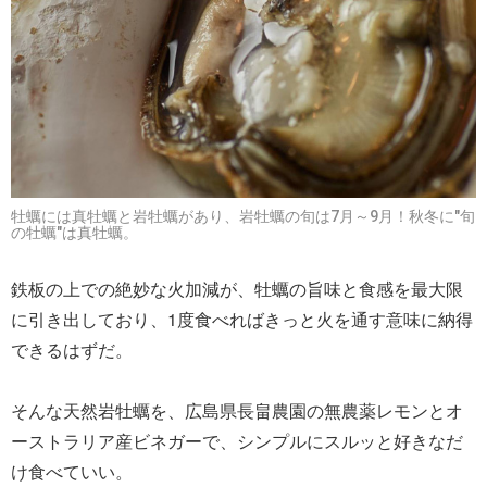
牡蠣には真牡蠣と岩牡蠣があり、岩牡蠣の旬は7月～9月！秋冬に"旬
の牡蠣"は真牡蠣。
鉄板の上での絶妙な火加減が、牡蠣の旨味と食感を最大限
に引き出しており、1度食べればきっと火を通す意味に納得
できるはずだ。
そんな天然岩牡蠣を、広島県長畠農園の無農薬レモンとオ
ーストラリア産ビネガーで、シンプルにスルッと好きなだ
け食べていい。