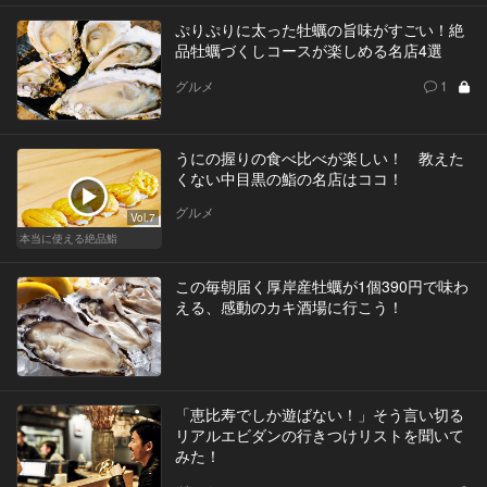
ぷりぷりに太った牡蠣の旨味がすごい！絶
品牡蠣づくしコースが楽しめる名店4選
グルメ
1
うにの握りの食べ比べが楽しい！ 教えた
くない中目黒の鮨の名店はココ！
グルメ
Vol.7
本当に使える絶品鮨
この毎朝届く厚岸産牡蠣が1個390円で味わ
える、感動のカキ酒場に行こう！
「恵比寿でしか遊ばない！」そう言い切る
リアルエビダンの行きつけリストを聞いて
みた！