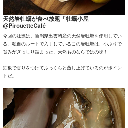
天然岩牡蠣が食べ放題「牡蠣小屋
@PirouetteCafé」
今回の牡蠣は、新潟県出雲崎産の天然岩牡蠣を使用してい
る。独自のルートで入手しているこの岩牡蠣は、小ぶりで
旨みがぎっしり詰まった、天然ものならではの味！
鉄板で香りをつけてふっくらと蒸し上げているのがポイン
トだ。