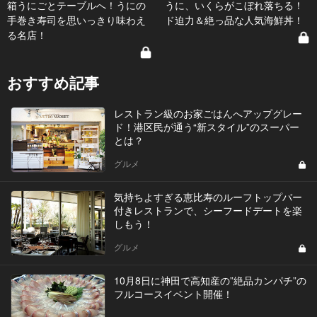
箱うにごとテーブルへ！うにの
うに、いくらがこぼれ落ちる！
手巻き寿司を思いっきり味わえ
ド迫力＆絶っ品な人気海鮮丼！
る名店！
おすすめ記事
レストラン級のお家ごはんへアップグレー
ド！港区民が通う“新スタイル”のスーパー
とは？
グルメ
気持ちよすぎる恵比寿のルーフトップバー
付きレストランで、シーフードデートを楽
しもう！
グルメ
10月8日に神田で高知産の”絶品カンパチ”の
フルコースイベント開催！