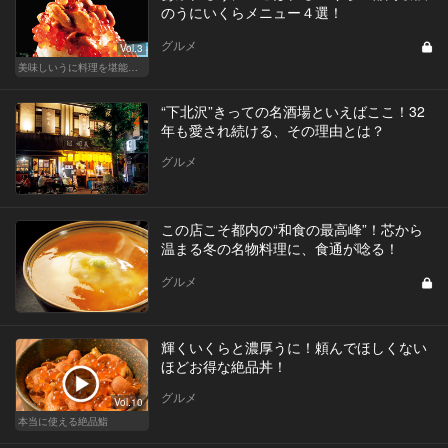
のうにいくらメニュー４選！
グルメ
Vol.3
美味しいうに料理を堪能できる東京の名店
“下北沢”きっての名酒場といえばここ！32
年も愛され続ける、その理由とは？
グルメ
この店こそ都内の“和食の最高峰”！芯から
温まる冬の名物料理に、食通が唸る！
グルメ
輝くいくらと濃厚うに！頼んでほしくない
ほどお得な絶品丼！
グルメ
Vol.10
本当に使える絶品鮨