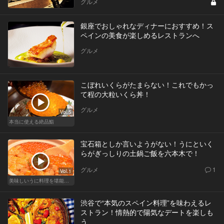
グルメ
銀座でおしゃれなディナーにおすすめ！ス
ペインの美食が楽しめるレストランへ
グルメ
こぼれいくらがたまらない！これでもかっ
て程の大粒いくら丼！
グルメ
Vol.5
本当に使える絶品鮨
宝石箱としか言いようがない！うにといく
らがぎっしりの土鍋ご飯を六本木で！
グルメ
1
Vol.1
美味しいうに料理を堪能できる東京の名店
渋谷で“本気のスペイン料理”を味わえるレ
ストラン！情熱的で陽気なデートを楽しも
う