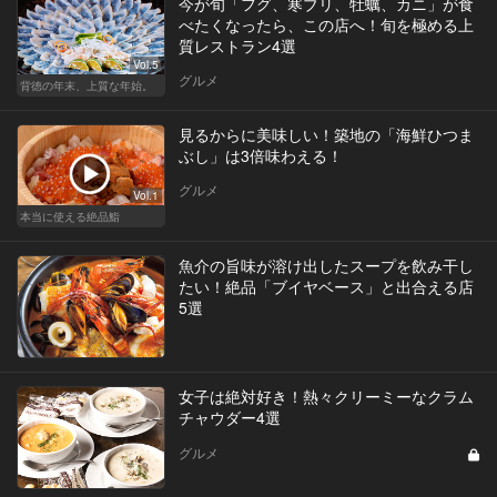
今が旬「フグ、寒ブリ、牡蠣、カニ」が食
べたくなったら、この店へ！旬を極める上
質レストラン4選
Vol.5
グルメ
背徳の年末、上質な年始。
見るからに美味しい！築地の「海鮮ひつま
ぶし」は3倍味わえる！
グルメ
Vol.1
本当に使える絶品鮨
魚介の旨味が溶け出したスープを飲み干し
たい！絶品「ブイヤベース」と出合える店
5選
女子は絶対好き！熱々クリーミーなクラム
チャウダー4選
グルメ