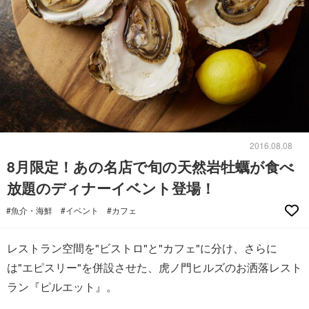
2016.08.08
8月限定！あの名店で旬の天然岩牡蠣が食べ
放題のディナーイベント登場！
#魚介・海鮮
#イベント
#カフェ
レストラン空間を"ビストロ"と"カフェ"に分け、さらに
は"エピスリー"を併設させた、虎ノ門ヒルズのお洒落レスト
ラン『ピルエット』。