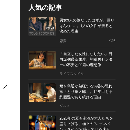
人気の記事
男女3人の旅だったはずが、帰り
は2人に…。1人の女性が残ると
Vol.74
決めた理由
TOUGH COOKIES
恋愛
6
「自立した女性になりたい」日
向坂46藤嶌果歩、初単独センタ
ーの不安と20歳の理想像
ライフスタイル
すすむ
焼き鳥通が熱狂する渋谷の隠れ
家『とり茶太郎』。14年目も予
約困難であり続ける理由
グルメ
2026年の夏も泡酒が大人たちを
盛り上げる。極上の“シャンパ
ン・タイム”が待っている珠玉の