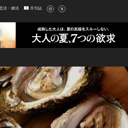
新のグルメ、洗練されたライフスタイル情報
恋活・婚活
月刊誌