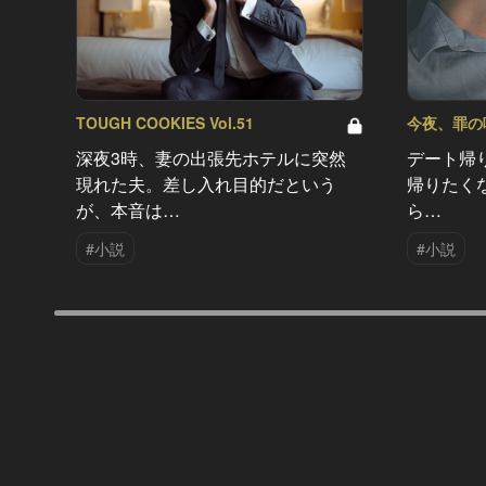
TOUGH COOKIES Vol.51
今夜、罪の味を
深夜3時、妻の出張先ホテルに突然
デート帰
現れた夫。差し入れ目的だという
帰りたく
が、本音は…
ら…
#小説
#小説