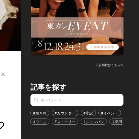
広告掲載はこちら≫
.08
記事を探す
#焼き鳥
#カウンター
#小説
#イベント
#港区
#ワイン
#ストーリー
#シャンパン
#採用
#恋