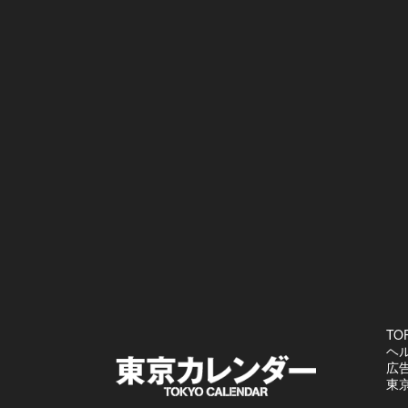
TO
ヘ
広
東