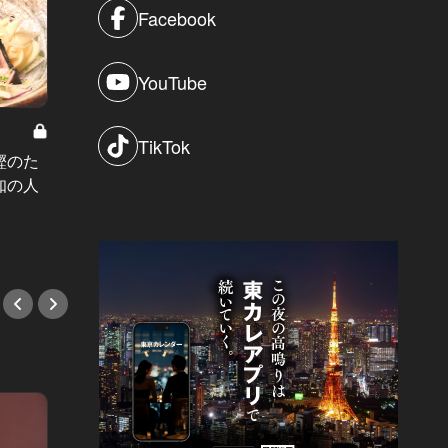
Facebook
YouTube
美味しいうに料理を堪能できる東京の名
TikTok
店 Vol.1
宝石箱としか言いようがない！うに
鰹のた
「遊び
といくらがぎっしりの土鍋ご飯を六
知の人
る！」
本木で！
い人気
#魚介・海鮮
#魚介