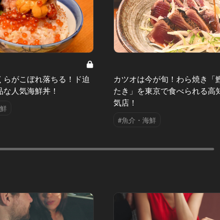
くらがこぼれ落ちる！ド迫
カツオは今が旬！わら焼き「
品な人気海鮮丼！
たき」を東京で食べられる高
気店！
海鮮
#魚介・海鮮