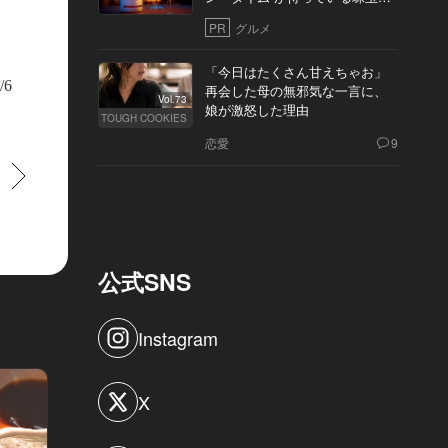
10軒
PR
グルメ
「今日はたくさん甘えちゃお」
/6
再会した母の無邪気な一言に、
Vol.73
娘が激怒した理由
TOUGH COOKIES
恋愛
9
すすむ
公式SNS
Instagram
X