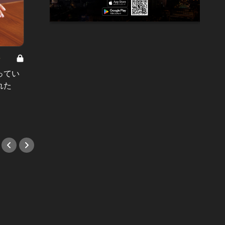
8
男と女の答えあわせ【A】 Vol.308
ってい
結婚願望ゼロだった27歳男性が、交
れた
際2年で突然プロポーズ。彼の心が
変わった“理由”とは
#小説