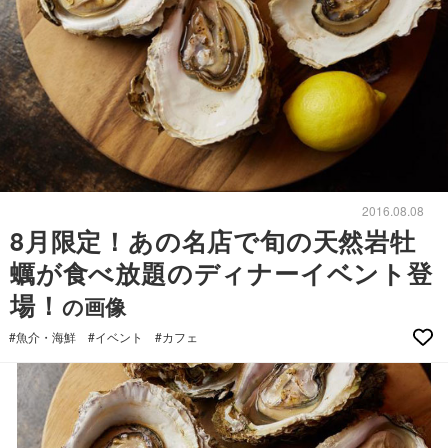
2016.08.08
8月限定！あの名店で旬の天然岩牡
蠣が食べ放題のディナーイベント登
場！
の画像
#魚介・海鮮
#イベント
#カフェ