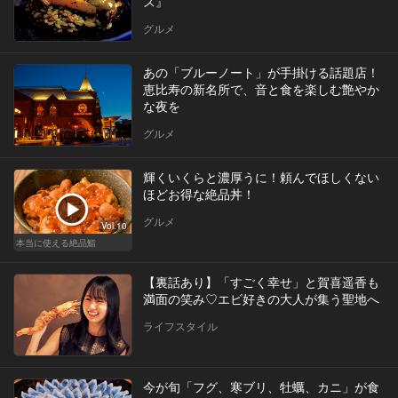
ズ』
グルメ
あの「ブルーノート」が手掛ける話題店！
恵比寿の新名所で、音と食を楽しむ艶やか
な夜を
グルメ
輝くいくらと濃厚うに！頼んでほしくない
ほどお得な絶品丼！
グルメ
Vol.10
本当に使える絶品鮨
【裏話あり】「すごく幸せ」と賀喜遥香も
満面の笑み♡エビ好きの大人が集う聖地へ
ライフスタイル
今が旬「フグ、寒ブリ、牡蠣、カニ」が食