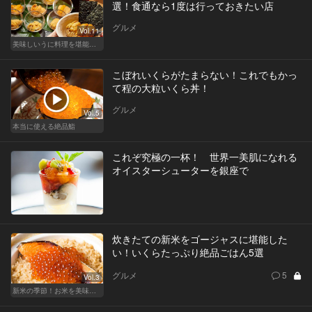
選！食通なら1度は行っておきたい店
グルメ
Vol.11
美味しいうに料理を堪能できる東京の名店
こぼれいくらがたまらない！これでもかっ
て程の大粒いくら丼！
グルメ
Vol.5
本当に使える絶品鮨
これぞ究極の一杯！ 世界一美肌になれる
オイスターシューターを銀座で
炊きたての新米をゴージャスに堪能した
い！いくらたっぷり絶品ごはん5選
グルメ
5
Vol.3
新米の季節！お米を美味しく味わえる和食店