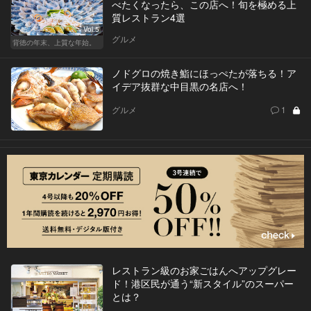
べたくなったら、この店へ！旬を極める上
質レストラン4選
Vol.5
グルメ
背徳の年末、上質な年始。
ノドグロの焼き鮨にほっぺたが落ちる！ア
イデア抜群な中目黒の名店へ！
グルメ
1
レストラン級のお家ごはんへアップグレー
ド！港区民が通う“新スタイル”のスーパー
とは？