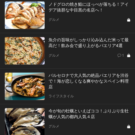
ノドグロの焼き鮨にほっぺが落ちる！アイ
デア抜群な中目黒の名店へ！
グルメ
魚介の旨味がしっかり沁み込んだ米って最
高だ！飲み会で盛り上がるパエリア4選
グルメ
1
バルセロナで大人気の絶品パエリアを渋谷
で！海が恋しくなる爽やかなスペイン料理
店
ライフスタイル
今が旬の牡蠣といえばココ！ぷりぷり生牡
蠣が人気の都内人気４店
グルメ