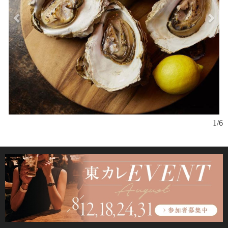
牡
1/6
牡