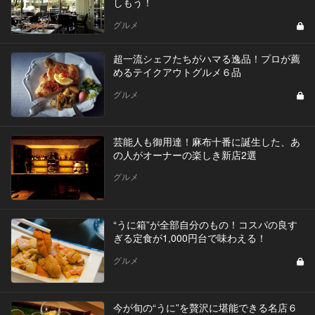
しもう！
グルメ
超一流シェフたちがハマる逸品！プロが薦
めるテイクアウトグルメ６品
グルメ
芸能人も御用達！麻布十番に誕生した、あ
の人がオーナーの楽しき新店2選
グルメ
“うに箱”が全部自分のもの！コスパの良す
ぎる定食が1,000円台で味わえる！
グルメ
今が旬の“うに”を贅沢に堪能できる名店６