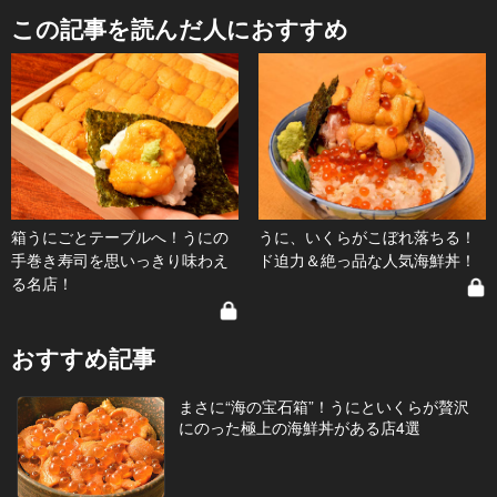
この記事を読んだ人におすすめ
箱うにごとテーブルへ！うにの
うに、いくらがこぼれ落ちる！
手巻き寿司を思いっきり味わえ
ド迫力＆絶っ品な人気海鮮丼！
る名店！
おすすめ記事
まさに“海の宝石箱”！うにといくらが贅沢
にのった極上の海鮮丼がある店4選