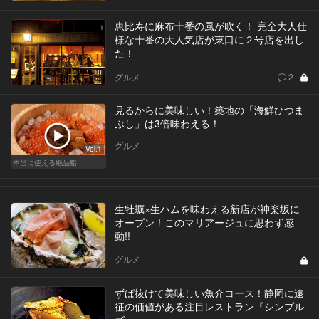
恵比寿に麻布十番の風が吹く！ 完全大人仕
様な十番の大人気店が東口に２号店を出し
た！
グルメ
2
見るからに美味しい！築地の「海鮮ひつま
ぶし」は3倍味わえる！
グルメ
Vol.1
本当に使える絶品鮨
生牡蠣×生ハムを味わえる新店が神楽坂に
オープン！このマリアージュに思わず感
動!!
グルメ
ずば抜けて美味しい魚介コース！静岡に遠
征の価値がある注目レストラン『シンプル