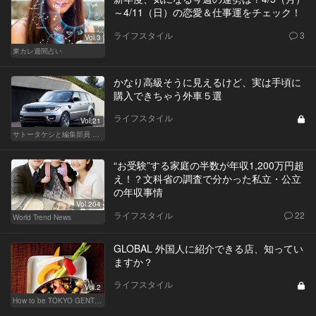
～4/11（日）の恋愛＆仕事運をチェック！
ライフスタイル
3
Vol.3
東カレ週間占い
かなり高級そうに見えるけど、実は手頃に
購入できちゃう外車５選
ライフスタイル
Vol.21
サトータケシと編集部員 船山の"CAR GENTSへの道"
“お受験”する家庭の半数が年収1,200万円超
え！？文科省の調査で分かった私立・公立
の年収事情
Vol.204
ライフスタイル
22
World Trend News
GLOBAL 外国人に紹介できる店、知ってい
ますか？
ライフスタイル
Vol.2
How to be TOKYO GENTS 東京人よ、紳士たれ！