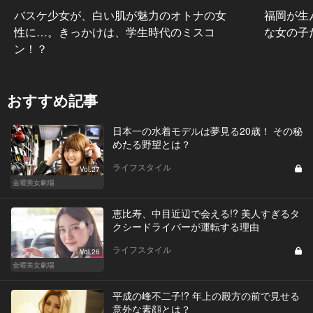
バスケ少女が、白い肌が魅力のオトナの女
福岡が生
性に…。きっかけは、学生時代のミスコ
な女の子
ン！？
おすすめ記事
日本一の水着モデルは夢見る20歳！ その秘
めたる野望とは？
ライフスタイル
Vol.27
金曜美女劇場
恵比寿、中目近辺で会える!? 美人すぎるタ
クシードライバーが運転する理由
ライフスタイル
Vol.26
金曜美女劇場
平成の峰不二子!? 年上の殿方の前で見せる
意外な素顔とは？