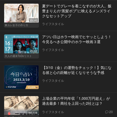
夏デートでグレーを着こなすのが大人。飯
豊まりえの“黒髪ボブ”に映えるメンズライ
クなセットアップ
Vol.40
ライフスタイル
東カレ女子の作り方
アツい日はホラー映画でヒヤッとしよう！
今見るべき公開中のホラー映画３選
ライフスタイル
Vol.59
大人の週末ToDoリスト
【3/10（金）の運勢をチェック！】気にな
る彼と心の距離が近くなりそうな予感
ライフスタイル
上場企業の平均年収「1,000万円超え」が
過去最多！商社を上回った2社とは？
ライフスタイル
20
Vol.116