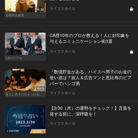
ライフスタイル
Vol.22
金曜美女劇場
CA歴10年のプロが教える！人に好印象を
与えるコミュニケーション術3選
ライフスタイル
Vol.21
CAのリアル
「数億貯金がある」ハイスぺ男子のお金の
使い道は？旅人＆広告マンと恵比寿のビア
バーでハシゴ酒
Vol.8
ライフスタイル
東カレ男子の行きつけ店でハシゴ酒
【3/30（木）の運勢をチェック！】言葉を
発する前に、深呼吸を！
ライフスタイル