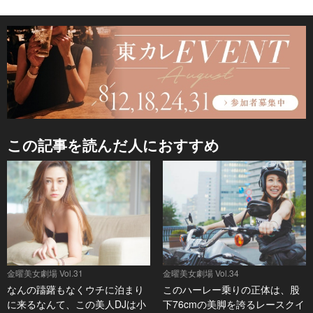
この記事を読んだ人におすすめ
金曜美女劇場 Vol.31
金曜美女劇場 Vol.34
なんの躊躇もなくウチに泊まり
このハーレー乗りの正体は、股
に来るなんて、この美人DJは小
下76cmの美脚を誇るレースクイ