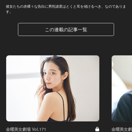
彼女たちの赤裸々な告白に男性諸君はとくと耳を傾けるべき、なのでありま
す。
この連載の記事一覧
金曜美女劇場 Vol.171
金曜美女劇場 