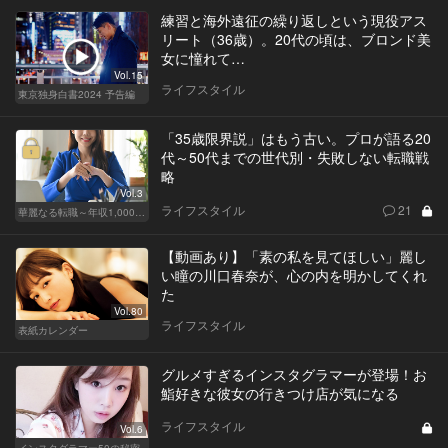
練習と海外遠征の繰り返しという現役アス
リート（36歳）。20代の頃は、ブロンド美
女に憧れて…
Vol.15
ライフスタイル
東京独身白書2024 予告編
「35歳限界説」はもう古い。プロが語る20
代～50代までの世代別・失敗しない転職戦
略
Vol.3
ライフスタイル
21
華麗なる転職～年収1,000万超の道～
【動画あり】「素の私を見てほしい」麗し
い瞳の川口春奈が、心の内を明かしてくれ
た
Vol.80
ライフスタイル
表紙カレンダー
グルメすぎるインスタグラマーが登場！お
鮨好きな彼女の行きつけ店が気になる
ライフスタイル
Vol.6