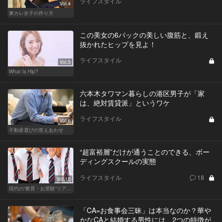
ライフスタイル
Vol.4
東カレ女子の作り方
この美女の6パックの美しい腹筋と、鍛え
抜かれたヒップを見よ！
ライフスタイル
Vol.5
What Is Hip?
六本木タワマン暮らしの港区男子が「家
は、絶対賃貸派」というワケ
ライフスタイル
Vol.6
不動産選びの答えあわせ
“超富裕層”だけが通うことのできる、ボー
ディングスクールの実態
ライフスタイル
18
Vol.15
現代の“教育・お受験”リアルドキュメント
「CA=お食事会三昧」は本当なのか？華や
かなCAと結婚する男性には、2つの特徴が