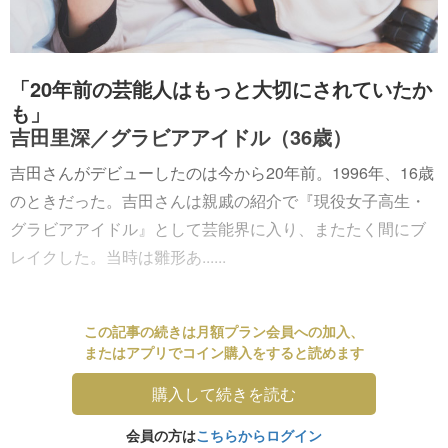
「20年前の芸能人はもっと大切にされていたか
も」
吉田里深／グラビアアイドル（36歳）
吉田さんがデビューしたのは今から20年前。1996年、16歳
のときだった。吉田さんは親戚の紹介で『現役女子高生・
グラビアアイドル』として芸能界に入り、またたく間にブ
レイクした。当時は雛形あ......
この記事の続きは月額プラン会員への加入、
またはアプリでコイン購入をすると読めます
購入して続きを読む
会員の方は
こちらからログイン