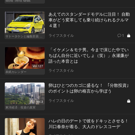
World Trend News
あえてのスタンダードモデルに注目！ 自動
車がどう変革しても乗り続けられるクルマ
４選！
Vol.53
ライフスタイル
1
サトータケシと編集部員 船山の"CAR GENTSへの道"
「イケメン＆モテ男。今まで演じた中でい
ちばん自分に近いでしょ（笑）」永瀬廉が
語った本音とは
Vol.127
ライフスタイル
表紙カレンダー
卵はひとつのカゴに盛るな！ ｢分散投資｣
のポイントは卵の格言から学ぼう
ライフスタイル
Vol.3
東洋経済：投資の真実
ハレの日のデートで彼をドキッとさせる！
川口春奈が着る、大人のドレスコーデ