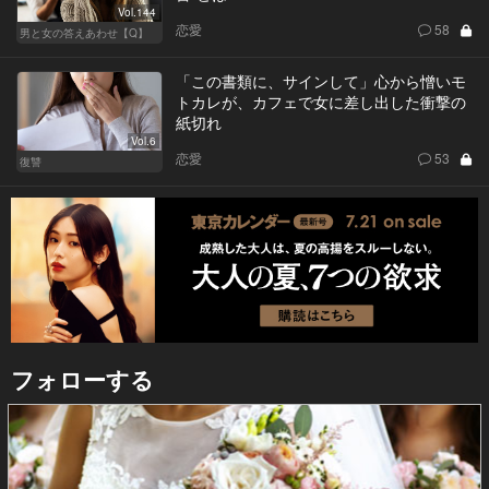
Vol.144
恋愛
58
男と女の答えあわせ【Q】
「この書類に、サインして」心から憎いモ
トカレが、カフェで女に差し出した衝撃の
紙切れ
Vol.6
恋愛
53
復讐
フォローする