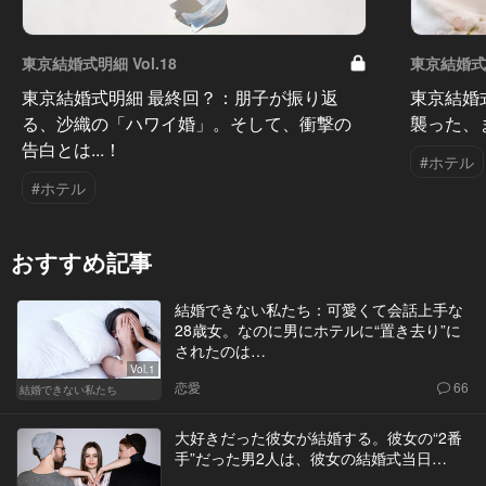
東京結婚式明細 Vol.18
東京結婚式明
東京結婚式明細 最終回？：朋子が振り返
東京結婚
る、沙織の「ハワイ婚」。そして、衝撃の
襲った、
告白とは...！
#ホテル
#ホテル
おすすめ記事
結婚できない私たち：可愛くて会話上手な
28歳女。なのに男にホテルに“置き去り”に
されたのは…
Vol.1
恋愛
66
結婚できない私たち
大好きだった彼女が結婚する。彼女の“2番
手”だった男2人は、彼女の結婚式当日…