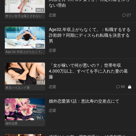
ない理由
Vol.1
恋愛
27
外コン女子は落とされない
Age32,年収上がらなくて。：転職するする
詐欺師？同期にディスられ転職を決意する
男
Vol.1
恋愛
Age,32 年収上がらなくて。
「女が稼いで何が悪いの？」世帯年収
4,000万以上、すべてを手に入れた妻の葛
藤
Vol.9
恋愛
90
東京ハイエンド妻
婚外恋愛第1話：恵比寿の交差点にて
恋愛
Vol.1
婚外恋愛