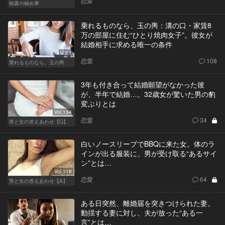
恋愛
秘書の秘め事
乗れるものなら、玉の輿：溝の口・家賃8
万の部屋に住む“ひとり焼肉女子”。彼女が
結婚相手に求める唯一の条件
Vol.1
恋愛
108
乗れるものなら、玉の輿
3年も付き合って結婚願望がなかった彼
が、半年で結婚…。32歳女が驚いた男の豹
変ぶりとは
Vol.134
恋愛
34
男と女の答えあわせ【Q】
白いノースリーブでBBQに来た女。体のラ
インが出る服装に、男が受け取る“あるサイ
ン”とは…
Vol.118
恋愛
64
男と女の答えあわせ【A】
ある日突然、離婚届を突きつけられた妻。
動揺する妻に対し、夫が放った“ある一
言”とは…