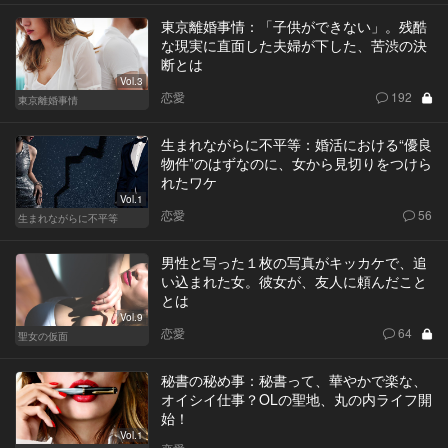
東京離婚事情：「子供ができない」。残酷
な現実に直面した夫婦が下した、苦渋の決
断とは
Vol.3
恋愛
192
東京離婚事情
生まれながらに不平等：婚活における“優良
物件”のはずなのに、女から見切りをつけら
れたワケ
Vol.1
恋愛
56
生まれながらに不平等
男性と写った１枚の写真がキッカケで、追
い込まれた女。彼女が、友人に頼んだこと
とは
Vol.9
恋愛
64
聖女の仮面
秘書の秘め事：秘書って、華やかで楽な、
オイシイ仕事？OLの聖地、丸の内ライフ開
始！
Vol.1