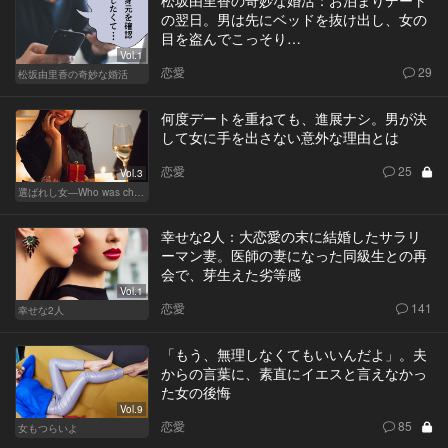
松坂由里香の奇妙な婚活：お泊まりデート
の翌日。男は先にベッドを抜け出し、女の
目を盗んでこっそり…
Vol.1
恋愛
29
松坂由里香の奇妙な婚活
何度デートを重ねても、進展ナシ。男が決
して女に手を出さない意外な理由とは
恋愛
25
Vol.3
選ばれし女―Who was chosen？―
幸せな2人：大恋愛の末に結婚したサラリ
ーマン妻。医師の妻になった同級生との再
会で、芽生えた劣等感
Vol.1
恋愛
141
幸せな2人
「もう、無理しなくてもいいんだよ」。夫
からの言葉に、素直にイエスと言えなかっ
た女の後悔
Vol.9
恋愛
85
女もつらいよ