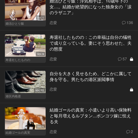
婚活ひとり飯：浮気相手は、10歳年下の
女…。結婚が絶望的になった独身女の「涙
のラザニア」
Vol.1
恋愛
136
婚活ひとり飯
寿退社したものの：この幸福は自分の犠牲
で成り立っている。妻にそう思わせた、夫
の態度
Vol.9
恋愛
57
寿退社したものの
自分を大きく見せるため、どこかに属して
身を守る。男たちの港区派閥事情
恋愛
Vol.10
港区内格差
結婚ゴールの真実：小遣いより高い保険料
と毎月増えるルブタン...ポンコツ嫁に怯え
る夫
Vol.1
恋愛
2
結婚ゴールの真実