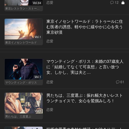
恋愛
12
Vol.34
東京レストラン・ストーリー
東京イノセントワールド：ラトゥールに住
む医者の誘惑。軽やかに緩やかに心を失う
東京砂漠
Vol.1
恋愛
東京イノセントワールド
マウンティング・ポリス：未婚の37歳友人
に「結婚してなくて可哀想」と言い放つ
女。しかし、実は夫と…
Vol.1
恋愛
61
マウンティング・ポリス
男たちは、三度選ぶ：振れ幅大きいレスト
ランチョイスで、女心を鷲掴みしろ！
恋愛
Vol.1
男たちは、三度選ぶ