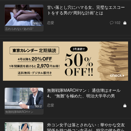
甘い落とし穴にハマる女。完璧なエスコー
トをする男の“周到な計画”とは
恋愛
102
Vol.11
忘れられない“あの日”
無難戦隊MARCHマン： 通信簿はオール
4。 “無難”を極めた、明治大学卒の男
恋愛
Vol.2
無難戦隊MARCHマン
外コン女子は落とされない：華やかな交友
関係を持つ外コン女子が、特定の彼を作ら