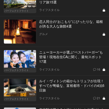
リア旅15選
Vol.10
ライフスタイル
パーフェクトフライト
恋人同士の“おこもり”にぴったりな、箱根
が誇る大人な旅館4選
グルメ
ニューヨーカーが選ぶ“ベストバーガー”も
登場！現地在住CAに聞く、最旬スポット
17選
Vol.4
ライフスタイル
16
パーフェクトフライト
ルイ・ヴィトンの箱からトリュフが出現！
すべてが弩級な、富裕都市・ドバイの4泊5
日旅
Vol.5
ライフスタイル
21
パーフェクトフライト