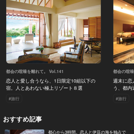
都会の喧噪を離れて。 Vol.141
都会の喧噪を
恋人と愛し合うなら、1日限定10組以下の
週末に恋
宿。人とあわない極上リゾート８選
う、都内
#旅行
#旅行
おすすめ記事
都心から3時間。恋人と伊豆の海を独占で