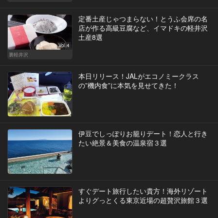
定番土産じゃつまらない！とうふ会席の名
店が作る高級豆腐など、イマドキの軽井沢
土産8選
Vol.4
裏軽井沢
本日リリース！JALがエコノミークラス
の”機内食”に本気を見せてきた！
伊豆でしっぽりお籠りデート！恋人と行き
たい絶景＆美食の温泉宿３選
すぐデート旅行したい貴方！海外リゾート
よりグっとくる東京近場の超贅沢旅館３選