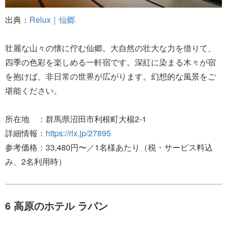
出典：
Relux｜仙郷
壮麗な山々の懐に佇む仙郷。大自然の壮大な力を借りて、
四季の色彩を楽しめる一軒宿です。深紅に染まる木々が宿
を抱けば、非日常の世界が広がります。幻想的な風景をご
堪能ください。
所在地 ：群馬県沼田市利根町大楊2-1
詳細情報：
https://rlx.jp/27895
参考価格：33,480円〜／1名様あたり（税・サービス料込
み、2名利用時）
6 高原のホテル ラパン