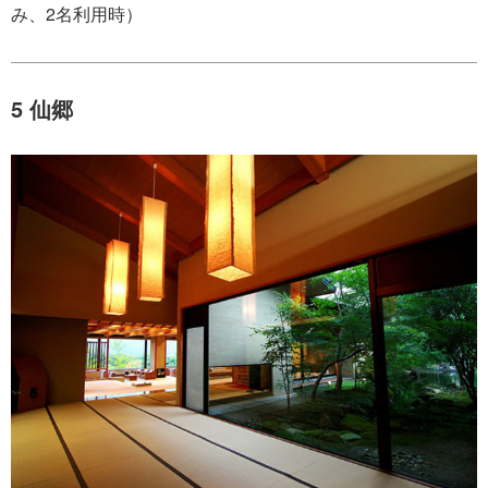
み、2名利用時）
5 仙郷