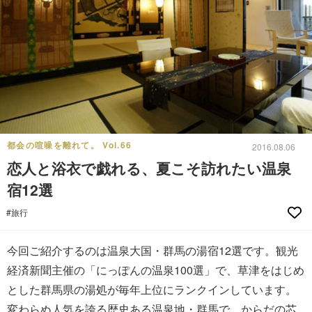
都会の喧噪を離れて。 Vol.66
2016.08.06
恋人と浴衣で戯れる、夏こそ訪れたい温泉
宿12選
#旅行
今回ご紹介するのは温泉大国・群馬の湯宿12選です。観光
経済新聞主催の「にっぽんの温泉100選」で、草津をはじめ
とした群馬県の湯処が毎年上位にランクインしています。
変わらぬ人気を誇る歴史ある温泉地・群馬で、からだの芯