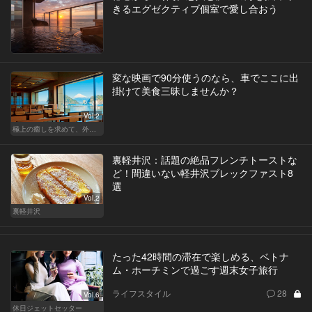
きるエグゼクティブ個室で愛し合おう
変な映画で90分使うのなら、車でここに出
掛けて美食三昧しませんか？
Vol.2
極上の癒しを求めて、外さない日本の名宿
裏軽井沢：話題の絶品フレンチトーストな
ど！間違いない軽井沢ブレックファスト8
選
Vol.2
裏軽井沢
たった42時間の滞在で楽しめる、ベトナ
ム・ホーチミンで過ごす週末女子旅行
ライフスタイル
28
Vol.6
休日ジェットセッター