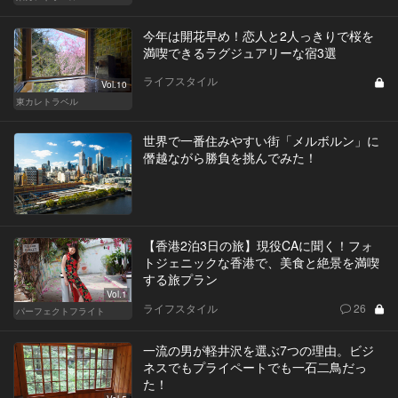
今年は開花早め！恋人と2人っきりで桜を
満喫できるラグジュアリーな宿3選
ライフスタイル
Vol.10
東カレトラベル
世界で一番住みやすい街「メルボルン」に
僭越ながら勝負を挑んでみた！
【香港2泊3日の旅】現役CAに聞く！フォ
トジェニックな香港で、美食と絶景を満喫
する旅プラン
Vol.1
ライフスタイル
26
パーフェクトフライト
一流の男が軽井沢を選ぶ7つの理由。ビジ
ネスでもプライペートでも一石二鳥だっ
た！