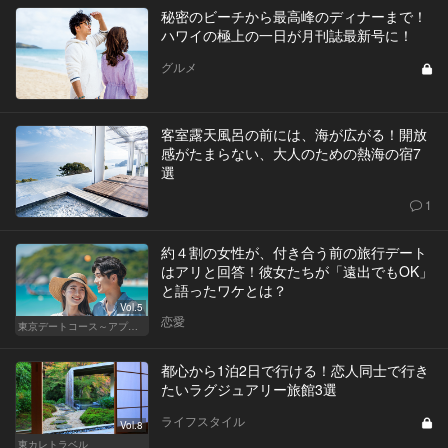
秘密のビーチから最高峰のディナーまで！
ハワイの極上の一日が月刊誌最新号に！
グルメ
客室露天風呂の前には、海が広がる！開放
感がたまらない、大人のための熱海の宿7
選
1
約４割の女性が、付き合う前の旅行デート
はアリと回答！彼女たちが「遠出でもOK」
と語ったワケとは？
Vol.5
恋愛
東京デートコース～アプリで始まる恋～
都心から1泊2日で行ける！恋人同士で行き
たいラグジュアリー旅館3選
ライフスタイル
Vol.8
東カレトラベル