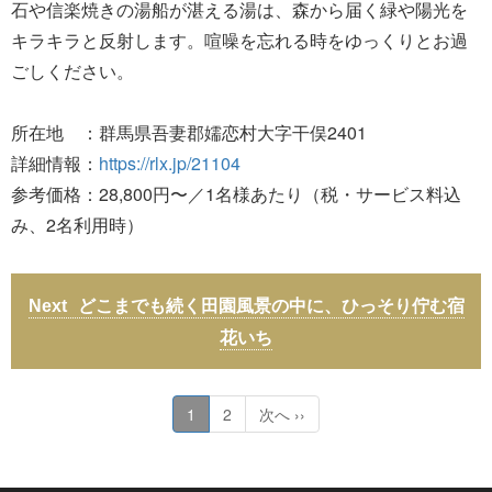
石や信楽焼きの湯船が湛える湯は、森から届く緑や陽光を
キラキラと反射します。喧噪を忘れる時をゆっくりとお過
ごしください。
所在地 ：群馬県吾妻郡嬬恋村大字干俣2401
詳細情報：
https://rlx.jp/21104
参考価格：28,800円〜／1名様あたり（税・サービス料込
み、2名利用時）
どこまでも続く田園風景の中に、ひっそり佇む宿
花いち
1
2
次へ ››