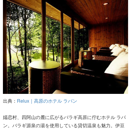
出典：
Relux｜高原のホテル ラパン
嬬恋村、四阿山の麓に広がるバラギ高原に佇むホテル ラパ
ン。バラギ源泉の湯を使用している貸切温泉も魅力。伊豆