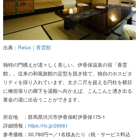
出典：
Relux｜香雲館
独特の門構えが凛々しく美しい、伊香保温泉の宿「香雲
館」。従来の和風旅館の定型を脱ぎ捨て、独自のホスピタ
リティを採り入れています。太さ二尺を超える円柱を横目
に檜垣張りの廊下を湯殿へ向かえば、こんこんと湧き出る
黄金の湯に出会うことができます。
所在地 ：群馬県渋川市伊香保町伊香保175-1
詳細情報：
https://rlx.jp/26681
参考価格：30,780円〜／1名様あたり（税・サービス料込