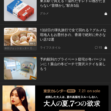
東京駅で買える！溢れだすレトロ感がたま
らない“昔懐かし”駅弁3品
グルメ
1泊2日の弾丸旅行で全て回れる？グルメな
現地人もお墨付きの、香港で絶対に外さな
い店12選
Vol.1
ライフスタイル
15
休日ジェットセッター【厳選スポット編】
予約殺到のプライベート邸宅が冬バージョ
ンに！葉山の冬ビーチで贅沢ステイを楽し
もう