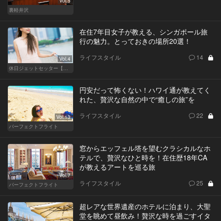
Vol.5
裏軽井沢
在住7年目女子が教える、シンガポール旅
行の魅力。とっておきの場所20選！
ライフスタイル
14
Vol.4
休日ジェットセッター【厳選スポット編】
円安だって怖くない！ハワイ通が教えてく
れた、贅沢な自然の中で“癒しの旅”を
ライフスタイル
22
Vol.13
パーフェクトフライト
窓からエッフェル塔を望むクラシカルなホ
テルで、贅沢なひと時を！在住歴18年CA
が教えるアートを巡る旅
Vol.7
ライフスタイル
25
パーフェクトフライト
超レアな世界遺産のホテルに泊まり、大聖
堂を眺めて昼飲み！贅沢な時を過ごすイタ