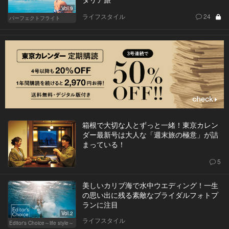
Vol.9
ライフスタイル
24
パーフェクトフライト
箱根で大切な人とずっと一緒！東京カレン
ダー最新号は大人な「週末旅の極意」が詰
まっている！
5
美しいカリブ海で水中ウエディング！一生
の思い出に残る素敵なブライダルフォトプ
ランに注目
Vol.2
ライフスタイル
Editor's Choice～life style～