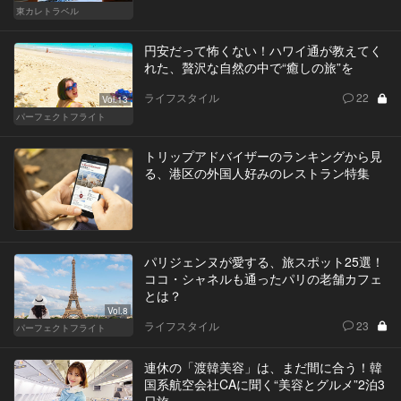
東カレトラベル
円安だって怖くない！ハワイ通が教えてく
れた、贅沢な自然の中で“癒しの旅”を
ライフスタイル
22
Vol.13
パーフェクトフライト
トリップアドバイザーのランキングから見
る、港区の外国人好みのレストラン特集
パリジェンヌが愛する、旅スポット25選！
ココ・シャネルも通ったパリの老舗カフェ
とは？
Vol.8
ライフスタイル
23
パーフェクトフライト
連休の「渡韓美容」は、まだ間に合う！韓
国系航空会社CAに聞く“美容とグルメ”2泊3