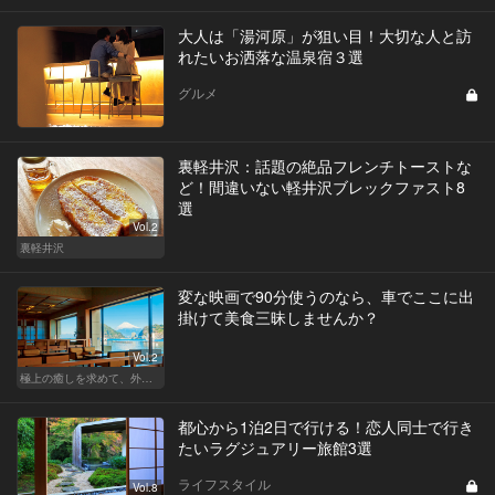
大人は「湯河原」が狙い目！大切な人と訪
れたいお洒落な温泉宿３選
グルメ
裏軽井沢：話題の絶品フレンチトーストな
ど！間違いない軽井沢ブレックファスト8
選
Vol.2
裏軽井沢
変な映画で90分使うのなら、車でここに出
掛けて美食三昧しませんか？
Vol.2
極上の癒しを求めて、外さない日本の名宿
都心から1泊2日で行ける！恋人同士で行き
たいラグジュアリー旅館3選
ライフスタイル
Vol.8