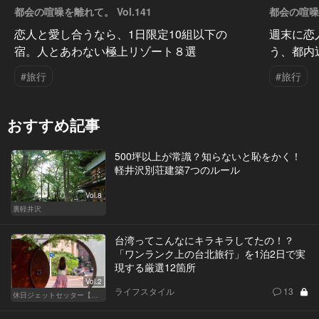
都会の喧噪を離れて。 Vol.141
都会の喧噪を
恋人と愛し合うなら、1日限定10組以下の
週末に恋
宿。人とあわない極上リゾート８選
う、都内
#旅行
#旅行
おすすめ記事
500坪以上が常識？知らないと恥をかく！
軽井沢別荘建築7つのルール
Vol.8
裏軽井沢
台湾ってこんなにキラキラしてたの！？
「ワンランク上の台北旅行」を1泊2日で実
現する厳選12箇所
Vol.2
ライフスタイル
13
休日ジェットセッター【厳選スポット編】