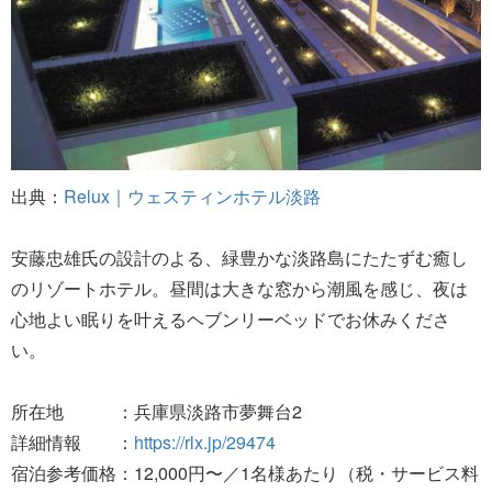
出典：
Relux｜ウェスティンホテル淡路
安藤忠雄氏の設計のよる、緑豊かな淡路島にたたずむ癒し
のリゾートホテル。昼間は大きな窓から潮風を感じ、夜は
心地よい眠りを叶えるヘブンリーベッドでお休みくださ
い。
所在地 ：兵庫県淡路市夢舞台2
詳細情報 ：
https://rlx.jp/29474
宿泊参考価格：12,000円〜／1名様あたり（税・サービス料