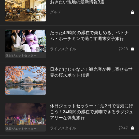
おきたい現地の最新情報3選
グルメ
たった42時間の滞在で楽しめる、ベトナ
ム・ホーチミンで過ごす週末女子旅行
ライフスタイル
28
Vol.6
休日ジェットセッター
日本だけじゃない！観光客が押し寄せる世
界の桜スポット10選
休日ジェットセッター：1泊2日で香港に行
こう！34時間の滞在で満喫できるラグジュ
アリーな弾丸旅行
Vol.1
ライフスタイル
47
休日ジェットセッター