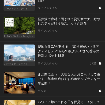
日旅
Vol.11
ライフスタイル
パーフェクトフライト
軽井沢で森林に囲まれて貸切サウナ。癒や
しステイが叶う新スポットが誕生
ライフスタイル
Vol.4
Editor's Choice～life style～
現地在住CAが教える！“富裕層がハマるア
クティビティ”から“B級グルメ”まで香港の
最新スポット18選
Vol.2
ライフスタイル
22
パーフェクトフライト
まだ間に合う！大切な人とおこもりして過
ごす、年末年始おすすめホテルプランを一
挙公開！
グルメ
ハワイに旅に出れる日を夢見て…！知って