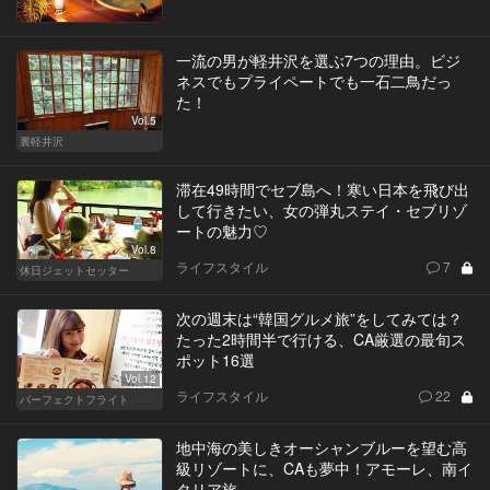
一流の男が軽井沢を選ぶ7つの理由。ビジ
ネスでもプライペートでも一石二鳥だっ
た！
Vol.5
裏軽井沢
滞在49時間でセブ島へ！寒い日本を飛び出
して行きたい、女の弾丸ステイ・セブリゾ
ートの魅力♡
Vol.8
ライフスタイル
7
休日ジェットセッター
次の週末は“韓国グルメ旅”をしてみては？
たった2時間半で行ける、CA厳選の最旬ス
ポット16選
Vol.12
ライフスタイル
22
パーフェクトフライト
地中海の美しきオーシャンブルーを望む高
級リゾートに、CAも夢中！アモーレ、南イ
タリア旅