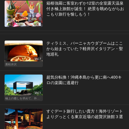
箱根強羅に客室わずか12室の全室露天温泉
付き極上旅館が誕生！ 絶景を眺めながらお
こもり旅行を愉しもう！
ティラミス、バーニャカウダブームはここ
から始まっていた？軽井沢イタリアン・聖
地巡礼
Vol.7
裏軽井沢
超気分転換！沖縄本島から更に南へ400キ
ロの楽園に逃避行
Vol.1
極上の癒しを求めて、外さない日本の名宿
すぐデート旅行したい貴方！海外リゾート
よりグっとくる東京近場の超贅沢旅館３選