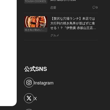
TOUGH COOKIES
恋愛
9
【贅沢な穴場ランチ】本店では
大行列の焼き鳥丼が並ばずに食
Vol.7
せる！？『伊勢廣 赤坂山王店』
焼き鳥が艶めいてきた
へ
グルメ
公式SNS
Instagram
X