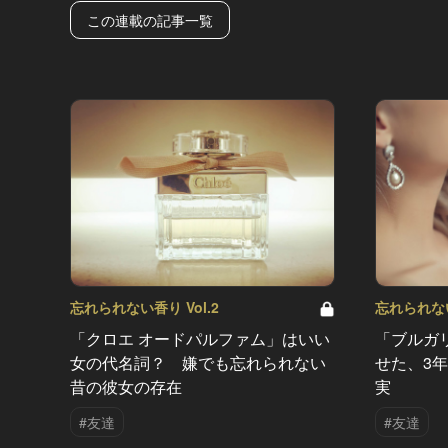
この連載の記事一覧
忘れられない
忘れられない香り Vol.2
「ブルガ
「クロエ オードパルファム」はいい
せた、3
女の代名詞？ 嫌でも忘れられない
実
昔の彼女の存在
#友達
#友達