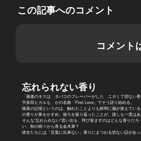
この記事へのコメント
コメント
忘れられない香り
「最後のキスは タバコのフレーバーがした ニガくて切ない香
宇多田ヒカルも、かの名曲「First Love」でそう語り始める。
嗅覚の記憶というのは、触れたことよりも鮮明に脳が覚えている
の香りが鼻をかすめ、後ろを振り返ったことが、誰しも一度はあ
そんな“忘れられない”思い出を、呼び覚ますのはどんな香りだろ
い、秋の樹々から香る金木犀？
彼女たちには「言葉に出来ない」香りにまつわる切ない話があっ