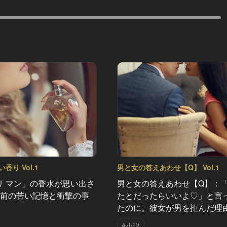
香り Vol.1
男と女の答えあわせ【Q】 Vol.1
リ マン」の香水が思い出さ
男と女の答えあわせ【Q】：
年前の苦い記憶と衝撃の事
たとだったらいいよ♡」と言
たのに。彼女が男を拒んだ理
#小説