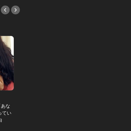
プレゼントを開けたら Vol.2
Age,3
「あな
独身仲間だった親友に、先を越され
「仕事
ってい
た夜。結婚報告を受けた女が自覚し
醍醐味
由
た、誰にも言えない想い
の差
#小説
#小説