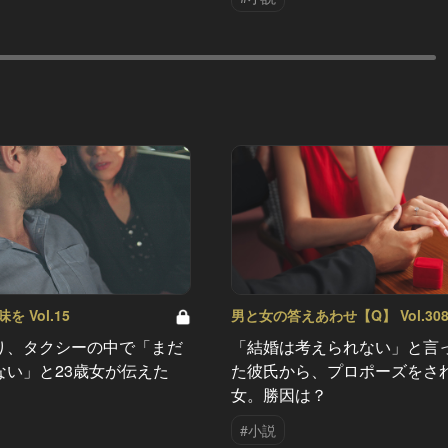
 Vol.15
男と女の答えあわせ【Q】 Vol.30
り、タクシーの中で「まだ
「結婚は考えられない」と言
ない」と23歳女が伝えた
た彼氏から、プロポーズをさ
女。勝因は？
#小説