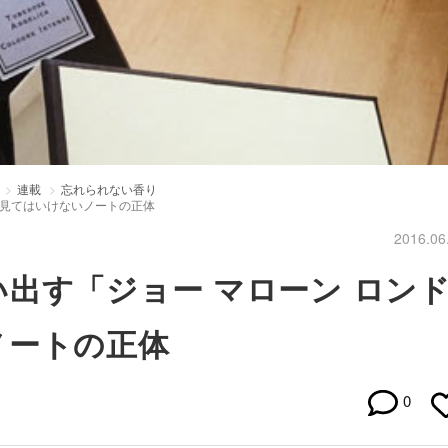
連載
忘れられない香り
。見てはいけないノートの正体
2016.06
出す「ジョー マローン ロン
ノートの正体
0