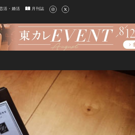
新のグルメ、洗練されたライフスタイル情報
恋活・婚活
月刊誌