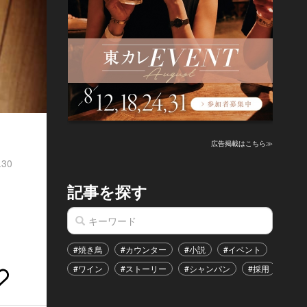
広告掲載はこちら≫
.30
記事を探す
ド
#焼き鳥
#カウンター
#小説
#イベント
#港区
#ワイン
#ストーリー
#シャンパン
#採用
#恋