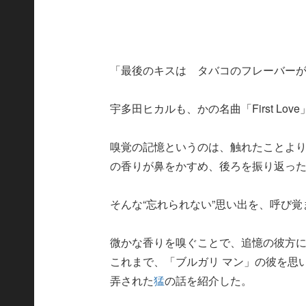
「最後のキスは タバコのフレーバー
宇多田ヒカルも、かの名曲「First Lo
嗅覚の記憶というのは、触れたことよ
の香りが鼻をかすめ、後ろを振り返っ
そんな“忘れられない”思い出を、呼び
微かな香りを嗅ぐことで、追憶の彼方
これまで、「ブルガリ マン」の彼を思
弄された
猛
の話を紹介した。