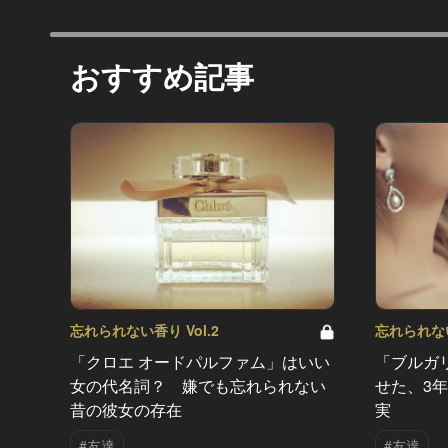
おすすめ記事
忘れられない
忘れられない香り Vol.2
「ブルガ
「クロエ オードパルファム」はいい
せた、3
女の代名詞？ 嫌でも忘れられない
実
昔の彼女の存在
#友達
#友達