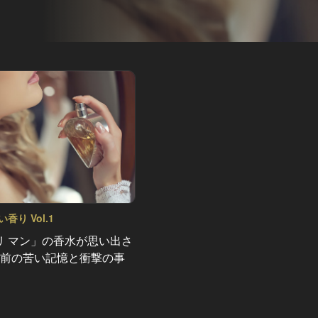
香り Vol.1
リ マン」の香水が思い出さ
年前の苦い記憶と衝撃の事