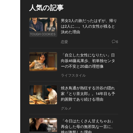
人気の記事
男女3人の旅だったはずが、帰り
は2人に…。1人の女性が残ると
Vol.74
決めた理由
TOUGH COOKIES
恋愛
6
「自立した女性になりたい」日
向坂46藤嶌果歩、初単独センタ
ーの不安と20歳の理想像
ライフスタイル
焼き鳥通が熱狂する渋谷の隠れ
家『とり茶太郎』。14年目も予
約困難であり続ける理由
グルメ
「今日はたくさん甘えちゃお」
再会した母の無邪気な一言に、
Vol.73
娘が激怒した理由