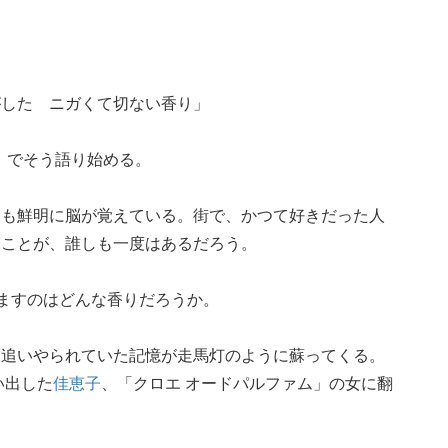
がした ニガくて切ない香り」
ve」でそう語り始める。
りも鮮明に脳が覚えている。街で、かつて好きだった人
たことが、誰しも一度はあるだろう。
覚ますのはどんな香りだろうか。
に追いやられていた記憶が走馬灯のように蘇ってくる。
い出した
佳恵子
、「クロエ オードパルファム」の女に翻